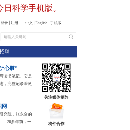
今日科学手机版。
登录
│
注册
中文
│
English
│
手机版
招聘
“心脏”
写读书笔记。它是
字迹，完整记录着激
关注媒体矩阵
织网
研究院，张永合的
——20多年前，一
稿件合作