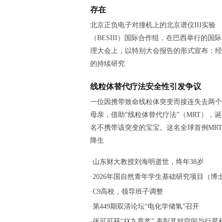
存在
北京正负电子对撞机上的北京谱仪III实验
（BESIII）国际合作组，在巴西举行的国
理大会上，以特别大会报告的形式宣布：经
的持续研究
线粒体替代疗法安全性引发争议
一位因携带致命线粒体突变而接连失去两个
母亲，借助“线粒体替代疗法”（MRT），
名不携带该突变的宝宝。这名全球首例MR
降生
·
山东财大教授刘海明逝世，终年38岁
·
2026年国自然青年学生基础研究项目（博士生
·
C9高校，领导班子调整
·
第449期双清论坛“电化学储氢”召开
·
张可可获“赵九章奖” 表彰其对空间与行星科.