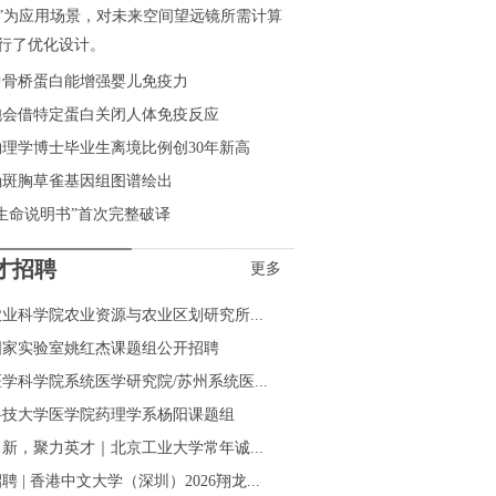
”为应用场景，对未来空间望远镜所需计算
行了优化设计。
中骨桥蛋白能增强婴儿免疫力
胞会借特定蛋白关闭人体免疫反应
理学博士毕业生离境比例创30年新高
确斑胸草雀基因组图谱绘出
生命说明书”首次完整破译
才招聘
更多
业科学院农业资源与农业区划研究所...
国家实验室姚红杰课题组公开招聘
学科学院系统医学研究院/苏州系统医...
科技大学医学院药理学系杨阳课题组
新，聚力英才｜北京工业大学常年诚...
聘 | 香港中文大学（深圳）2026翔龙...