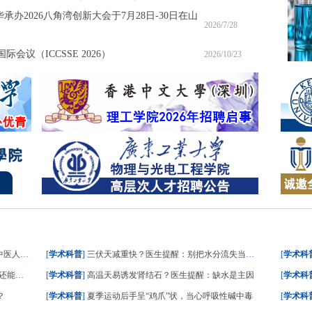
承办2026八角湾创新大会于7月28日-30日在山
2026/7/28
会议（ICCSSE 2026）
2026/10/23
人这样答
[
学术科普
]
三伏天减重快？医生提醒：别把水分流失当成减脂
[
学术科
能吃？
[
学术科普
]
高温天易诱发肾结石？医生提醒：缺水是主因
[
学术科
？
[
学术科普
]
夏季运动后手呈“鸡爪”状，当心呼吸性碱中毒
[
学术科