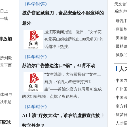
《科学时评》
天文台
6日上
系统进
披萨饼底藏剪刀，食品安全经不起这样的
一线，
·
母乳
意外
·
癌细
据江苏新闻报道，近日，“女子花
·
美国物
排放加
40元买山姆披萨吃出108元剪刀”的
·
最精
话题冲上热搜。
·
狨猴“
《科学时评》
所刘毅
景下西
苏泊尔广告擦边这口“锅”，AI背不动
人
“女生洗澡，大叔帮搓背”“女生上
·
中国农
厕所，保洁大叔进来打扫卫
生”——苏泊尔官方账号用AI生成
·
广州
体积与
的这组短视频，点燃了舆论怒火。
·
中国医
期以来是
·
南方
《科学时评》
·
筑梦日
AI上演“疗效大戏”，谁在给虚假宣传披上
证胶球
·
人才招
数字外衣？