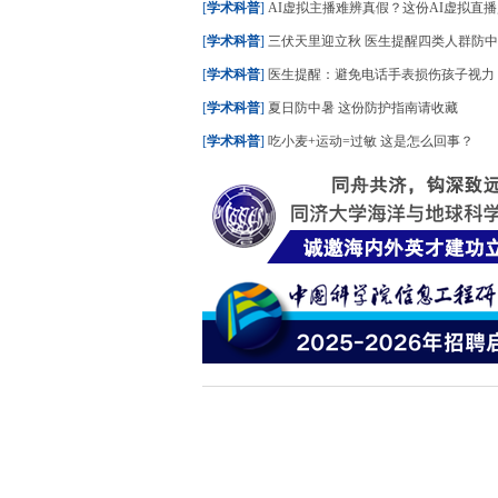
[
学术科普
]
AI虚拟主播难辨真假？这份AI虚拟直播购物指南
[
学术科普
]
三伏天里迎立秋 医生提醒四类人群防
[
学术科普
]
医生提醒：避免电话手表损伤孩子视力
[
学术科普
]
夏日防中暑 这份防护指南请收藏
[
学术科普
]
吃小麦+运动=过敏 这是怎么回事？