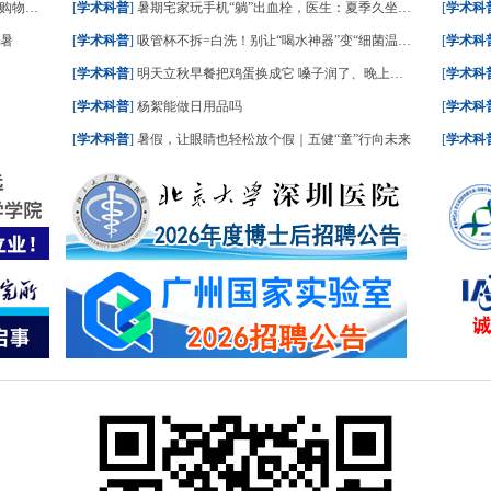
请收好
[
学术科普
]
暑期宅家玩手机“躺”出血栓，医生：夏季久坐风险高
[
学术科
中暑
[
学术科普
]
吸管杯不拆=白洗！别让“喝水神器”变“细菌温床”
[
学术科
[
学术科普
]
明天立秋早餐把鸡蛋换成它 嗓子润了、晚上睡踏实了
[
学术科
[
学术科普
]
杨絮能做日用品吗
[
学术科
[
学术科普
]
暑假，让眼睛也轻松放个假｜五健“童”行向未来
[
学术科