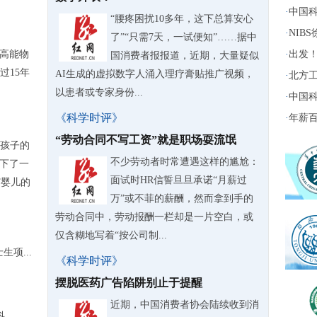
·
中国科
“腰疼困扰10多年，这下总算安心
·
NIB
了”“只需7天，一试便知”……据中
际高能物
·
出发！
国消费者报报道，近期，大量疑似
过15年
AI生成的虚拟数字人涌入理疗膏贴推广视频，
·
北方工
以患者或专家身份...
·
中国科
《科学时评》
·
年薪百
“劳动合同不写工资”就是职场耍流氓
孩子的
不少劳动者时常遭遇这样的尴尬：
诞下了一
面试时HR信誓旦旦承诺“月薪过
T婴儿的
万”或不菲的薪酬，然而拿到手的
劳动合同中，劳动报酬一栏却是一片空白，或
仅含糊地写着“按公司制...
项...
《科学时评》
摆脱医药广告陷阱别止于提醒
近期，中国消费者协会陆续收到消
..