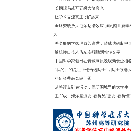
·
长期观鸟或可延缓大脑衰老
·
让学术交流真正“活”起来
·
全球变暖放大厄尔尼诺效应 加剧南亚夏季
风...
·
著名肝病学家冯百芳逝世，曾成功研制中国第
·
脑机接口技术借AI实现脑活动转文字
·
中国科学家领衔在青藏高原发现新食虫植
·
“我的目的是阻止他当选院士”，院士候选人两
·
科研经费高风险问题
·
从卷绩点到卷活动，保研围城里的大学生
·
王军成：海洋监测要“看得见”更要“看得懂