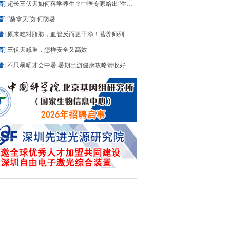
普
]
超长三伏天如何科学养生？中医专家给出“生活处方”
普
]
“桑拿天”如何防暑
普
]
原来吃对脂肪，血管反而更干净！营养师列出“好脂肪”清单，建议照着吃
普
]
三伏天减重，怎样安全又高效
普
]
不只暴晒才会中暑 暑期出游健康攻略请收好