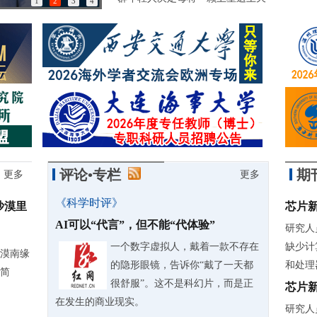
1
2
3
4
85岁诺奖得主：做学问简直是世界上最有趣的事情
评论•专栏
期
更多
更多
《科学时评》
沙漠里
芯片
AI可以“代言”，但不能“代体验”
研究人
一个数字虚拟人，戴着一款不存在
缺少计
漠南缘
的隐形眼镜，告诉你“戴了一天都
和处理
简
很舒服”。这不是科幻片，而是正
芯片
在发生的商业现实。
研究人