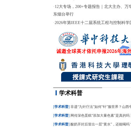
·
12大专场，200+专题报告｜北大主办、万华
东烟台举行
·
2026年第IEEE十二届系统工程与控制科学国际
学术科普
[
学术科普
]
非遗“九针疗法”如何“针”服世界？山西中医
[
学术科普
]
网传深色蛋糕“添加大量色素”是真的吗 还能不
[
学术科普
]
酸奶开封后冒出一层“黄水”，还能喝吗