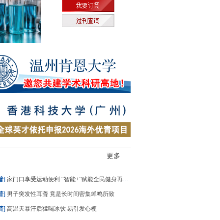
更多
普
]
家门口享受运动便利 “智能+”赋能全民健身再升级
普
]
男子突发性耳聋 竟是长时间密集蝉鸣所致
普
]
高温天暴汗后猛喝冰饮 易引发心梗