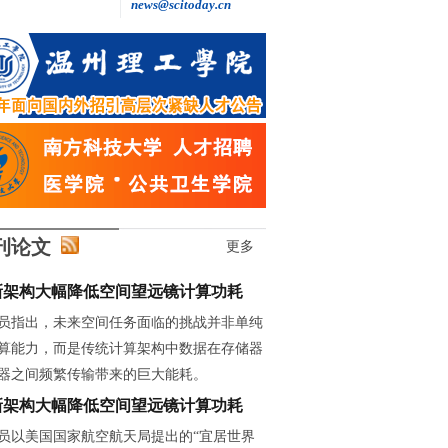
news@scitoday.cn
王继红: 做自主创新的“追光者”
刊论文
更多
新架构大幅降低空间望远镜计算功耗
员指出，未来空间任务面临的挑战并非单纯
算能力，而是传统计算架构中数据在存储器
器之间频繁传输带来的巨大能耗。
新架构大幅降低空间望远镜计算功耗
员以美国国家航空航天局提出的“宜居世界