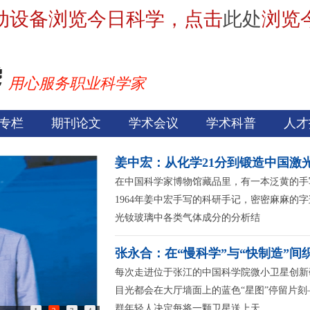
动设备浏览今日科学，点击
此处
浏览
用心服务职业科学家
专栏
期刊论文
学术会议
学术科普
人才
姜中宏：从化学21分到锻造中国激光
在中国科学家博物馆藏品里，有一本泛黄的手
1964年姜中宏手写的科研手记，密密麻麻的
光钕玻璃中各类气体成分的分析结
张永合：在“慢科学”与“快制造”间
每次走进位于张江的中国科学院微小卫星创新
目光都会在大厅墙面上的蓝色“星图”停留片刻
群年轻人决定每将一颗卫星送上天