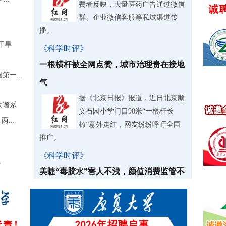
费者反映，大量医药广告通过微信
群、企业微信客服等私域渠道传
播。
干旱
《科学时评》
一根横杆被全网点赞，城市治理贵在接地
一...
气
据《北京日报》报道，近日北京顺
物谱系
义石园小学门口90米“一根杆长
...
椅”意外走红，网友纷纷呼吁全国
推广。
《科学时评》
”
美睫“毒胶水”害人不浅，颜值消费监管不
能失明
嫁接睫毛已经是当下非常普及的美
容项目，线上网红胶水销量动辄几