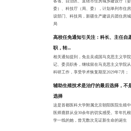
各省、自治区、直辖市住房城乡建设厅（委
委）、科技厅（局、委），计划单列市住房
设部门、科技局，新疆生产建设兵团住房城
局
高校任免通知引关注：科长、主任自
职，转...
相关通知提到，免去吴成国马克思主义学院
记、委员职务，继续留在马克思主义学院从
科研工作，享受学术恢复期至2029年7月；
辅助生殖技术是治疗的最后选择，不
选择
这是首都医科大学附属北京朝阳医院生殖中
医师鹿群从业30余年的切实感受。常年扎
学一线的她，曾无数次见证新生命的诞生