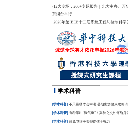
·
12大专场，200+专题报告｜北大主办、万华
东烟台举行
·
2026年第IEEE十二届系统工程与控制科学国际
学术科普
[
学术科普
]
不只暴晒才会中暑 暑期出游健康攻略
[
学术科普
]
有种累叫“湿气重”！夏秋之交如何给身
[
学术科普
]
避免电话手表损伤孩子视力