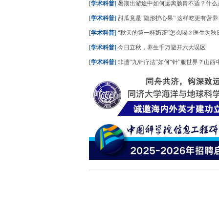
[
学术科普
]
暑期出游途中如何远离肠胃不适？什么是“水土不服”？
[
学术科普
]
甜瓜竟是“隐形护心果” 这样吃更有营养
[
学术科普
]
“秋天的第一杯奶茶”怎么喝？医生为秋日养生饮
[
学术科普
]
今日立秋，养生千万避开六大误区
[
学术科普
]
非遗“九针疗法”如何“针”服世界？山西中医