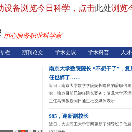
动设备浏览今日科学，点击
此处
浏览
用心服务职业科学家
专栏
期刊论文
学术会议
学术科普
人才
南京大学数院院长 “不想干了”，
任也辞了……
近日，南京大学数学学院院长喻良的辞职信刷
实，喻良目前已卸任院长职务；复旦大学环境
主任马臻教授同日通过社交媒体表示
985，迎新副校长
近日，大连理工大学官网更新了领导班子信息
校副校长。