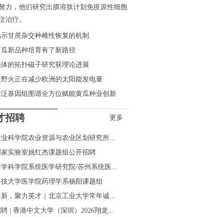
努力，他们研究出膜溶肽计划免疫原性细胞
症治疗。
揭示甘蔗杂交种雌性恢复的机制
西瓜新品种培育有了新路径
磁体的拓扑磁子研究获理论进展
大野火正在减少欧洲的太阳能发电量
量泛基因组图谱全方位赋能黄瓜种业创新
才招聘
更多
业科学院农业资源与农业区划研究所...
国家实验室姚红杰课题组公开招聘
学科学院系统医学研究院/苏州系统医...
科技大学医学院药理学系杨阳课题组
新，聚力英才｜北京工业大学常年诚...
聘 | 香港中文大学（深圳）2026翔龙...