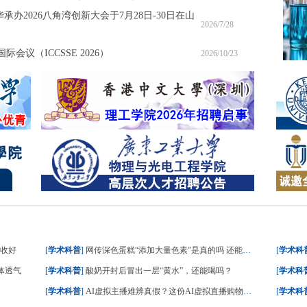
承办2026八角湾创新大会于7月28日-30日在山
2026/7/28
会议（ICCSSE 2026）
2026/10/23
请收好
[
学术科普
]
网传深色蛋糕“添加大量色素”是真的吗 还能不能吃？
[
学术科
体透气
[
学术科普
]
酸奶开封后冒出一层“黄水”，还能喝吗？
[
学术科
[
学术科普
]
AI虚拟主播难辨真假？这份AI虚拟直播购物指南请收好
[
学术科