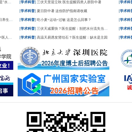
一文了解
[
学术科普
]
三伏天里迎立秋 医生提醒四类人群防中暑
[
学术科
[
学术科普
]
夏日防中暑 这份防护指南请收藏
[
学术科
食划重点
[
学术科普
]
吃小麦+运动=过敏 这是怎么回事？
[
学术科
[
学术科普
]
三伏天减重快？医生提醒：别把水分流失当成减脂
[
学术科
人这样答
[
学术科普
]
高温天易诱发肾结石？医生提醒：缺水是主因
[
学术科