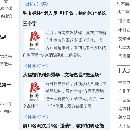
、管
《科学时评》
过不懈
城乡建
死亡癌
毛巾标注“老人臭”引争议，错的岂止是这
乡建设
·
研究
三个字
·
小籽
近日，有网友发帖称，其在广东省
愿辞
·
交错
广州市海珠区的永旺（乐峰广场
·
加拿
店）逛超市时，看到毛巾售卖区的
广告写着“快速消除毛巾上的异味
·
高质
党委书
事教学
《科学时评》
人
从福楼拜到余秀华，文坛岂是“搬运场”
·
中国农
面对外界质疑，孙频承认早期受福
是第一
楼拜影响，写作时会“有意无意地
·
广州
把一些喜爱的句子带入小说”。一
·
中国医
心主任
个说抄了，一个说化用，双方都报了警
·
南方
根生殖医
《科学时评》
·
筑梦日
前13名淘汰后5名“逆袭”，教师招聘还能
·
人才招