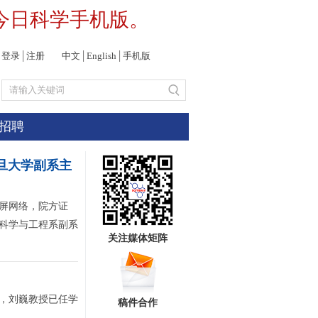
今日科学手机版。
登录
│
注册
中文
│
English
│
手机版
招聘
复旦大学副系主
屏网络，院方证
科学与工程系副系
关注媒体矩阵
，刘巍教授已任学
稿件合作