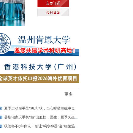
更多
普
]
夏季运动后手呈“鸡爪”状，当心呼吸性碱中毒
普
]
暑期宅家玩手机“躺”出血栓，医生：夏季久坐风险高
普
]
吸管杯不拆=白洗！别让“喝水神器”变“细菌温床”