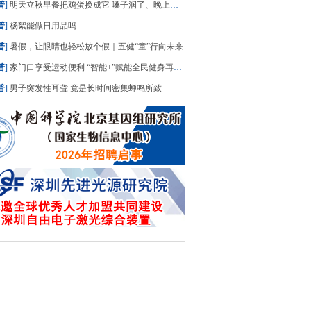
普
]
明天立秋早餐把鸡蛋换成它 嗓子润了、晚上睡踏实了
普
]
杨絮能做日用品吗
普
]
暑假，让眼睛也轻松放个假｜五健“童”行向未来
普
]
家门口享受运动便利 “智能+”赋能全民健身再升级
普
]
男子突发性耳聋 竟是长时间密集蝉鸣所致