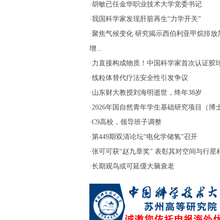
·
胡敏已任金华职业技术大学党委书记
·
我国科学家发现肝脏再生“力学开关”
·
聚焦气候变化 研究揭示西伯利亚甲烷排放
增...
·
力直接构成物质！中国科学家首次认证胶
·
线粒体替代疗法安全性引发争议
·
山东财大教授刘海明逝世，终年38岁
·
2026年国自然青年学生基础研究项目（博士生
·
C9高校，领导班子调整
·
第449期双清论坛“电化学储氢”召开
·
张可可获“赵九章奖” 表彰其对空间与行星科.
·
长期观鸟或可延缓大脑衰老