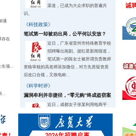
渠道，已成为大众求职的普遍共
识。
加速
《科技政策》
笔试第一却被劝出局，公平何以安放？
球存在
近日，广东省雷州市特殊教育学校
招聘曝出闹剧。据红星新闻报道，
笔试第一的陈女士被所谓负责教师
项...
资格审核的高老师添加微信，对方先质疑资质
后改口合规，又致电称...
《科学时评》
..
漏洞牟利并非捷径，“零元购”终成盗窃案
近日，成都女子张某利用电商平
台“以旧换新”活动漏洞，不花一分
钱“零元购”三千余台家电，不仅自
用还大肆转卖牟利，甚至拉拢亲友、前同事共