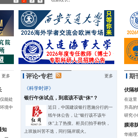
1
2
3
4
85岁诺奖得主：做学问简直是世界上最有趣的事情
评论•专栏
期
更多
更多
《科学时评》
长
伏隔
银行午休试点，到底该不该“休”？
仅能处
在这里
环境中
近日，中国建设银行恩施分行的一
升高的
纸午休公告，让“银行该不该午
研究小组
休”上了热搜。柜员们拍手称快，
膜溶
通知
上班族叫苦不迭，同行隔岸观火。
华南理