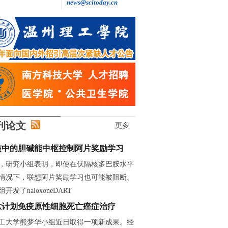
news@scitoday.cn
王继红: 做自主创新的“追光者”
刊论文
更多
核中的胆碱能中枢控制阿片奖励学习
，研究小组表明，即使在伏隔核多巴胺水平
情况下，联想阿片奖励学习也可能被阻断。
开发了naloxoneDART
肽计划免疫原性细胞死亡癌症治疗
工大学熊梦华小组近日取得一项新成果。经