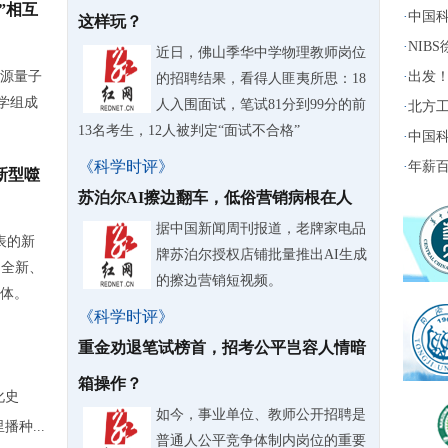
”相互
·
中国科
这样玩？
·
NIB
近日，佛山季华中学物理教师岗位
源量子
·
出发！
的招聘结果，看得人匪夷所思：18
学组成
人入围面试，笔试81分到99分的前
·
北方工
13名考生，12人被判定“面试不合格”
·
中国科
《科学时评》
·
年薪百
新型噬
苏泊尔AI擦边翻车，低俗营销病根在人
据中国新闻周刊报道，老牌家电品
表的新
牌苏泊尔授权店铺批量推出AI生成
了全新、
的擦边营销短视频。
体。
《科学时评》
重金劝退笔试榜首，招考公平岂容人情暗
箱操作？
化史
如今，事业单位、教师公开招聘是
种...
普通人公平竞争体制内岗位的重要