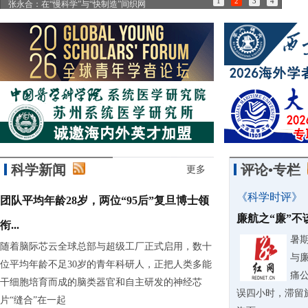
1
2
3
4
张永合：在“慢科学”与“快制造”间织网
85
科学新闻
评论•专栏
更多
《科学时评》
团队平均年龄28岁，两位“95后”复旦博士领
廉航之“廉”
衔...
暑
随着脑际芯云全球总部与超级工厂正式启用，数十
与
位平均年龄不足30岁的青年科研人，正把人类多能
痛
干细胞培育而成的脑类器官和自主研发的神经芯
误四小时，滞留
片“缝合”在一起