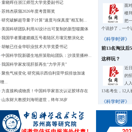
·
童晓晖任浙江师范大学党委副书记
面
·
苏炜杰获颁2026年度考普斯奖
楼
·
研究破解超导量子计算“速度与保真度”相互制...
把
个说抄了，一个
·
美国科研团队利用AI设计出可复制的新型噬菌体
·
我国学者重建嫦娥五号着陆区月壤完整演化史
《科学时评》
·
胡敏已任金华职业技术大学党委书记
前13名淘汰后
·
中国科学院新疆生地所策勒站团队：沙漠里播种...
这样玩？
·
我国科学家发现肝脏再生“力学开关”
近
·
聚焦气候变化 研究揭示西伯利亚甲烷排放加速
的
增...
人入
·
力直接构成物质！中国科学家首次认证胶球存在
13名考生，12
·
山东财大教授刘海明逝世，终年38岁
《科学时评》
苏泊尔AI擦
据
牌