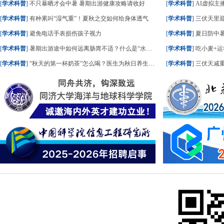
[
学术科普
]
不只暴晒才会中暑 暑期出游健康攻略请收好
[
学术科普
]
AI虚拟主播
[
学术科普
]
有种累叫“湿气重”！夏秋之交如何给身体透气
[
学术科普
]
三伏天里
[
学术科普
]
避免电话手表损伤孩子视力
[
学术科普
]
夏日防中暑
[
学术科普
]
暑期出游途中如何远离肠胃不适？什么是“水土不服”？一文了解
[
学术科普
]
吃小麦+运
[
学术科普
]
“秋天的第一杯奶茶”怎么喝？医生为秋日养生饮食划重点
[
学术科普
]
三伏天减重