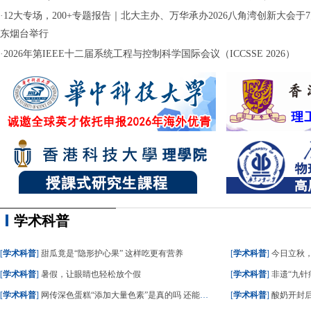
·
12大专场，200+专题报告｜北大主办、万华承办2026八角湾创新大会于7月
东烟台举行
·
2026年第IEEE十二届系统工程与控制科学国际会议（ICCSSE 2026）
学术科普
[
学术科普
]
甜瓜竟是“隐形护心果” 这样吃更有营养
[
学术科普
]
今日立秋
[
学术科普
]
暑假，让眼睛也轻松放个假
[
学术科普
]
非遗“九针疗
[
学术科普
]
网传深色蛋糕“添加大量色素”是真的吗 还能不能吃？
[
学术科普
]
酸奶开封后