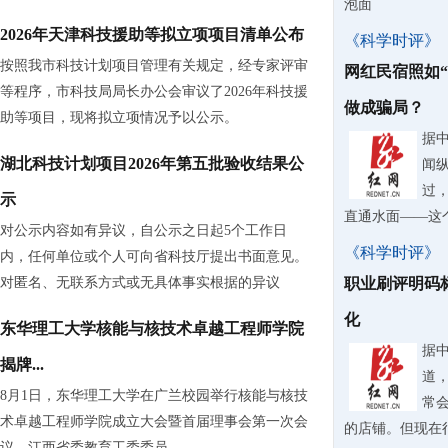
泡面
2026年天津科技援助等拟立项项目清单公布
《科学时评》
按照我市科技计划项目管理有关规定，经专家评审
网红民宿照如
等程序，市科技局局长办公会审议了2026年科技援
做成骗局？
助等项目，现将拟立项情况予以公示。
据
湖北科技计划项目2026年第五批验收结果公
闻
过
示
直通水面——这
对公示内容如有异议，自公示之日起5个工作日
《科学时评》
内，任何单位或个人可向省科技厅提出书面意见。
对匿名、无联系方式或无具体事实根据的异议
职业刷评明码
化
东华理工大学核能与核技术卓越工程师学院
据
揭牌...
道
8月1日，东华理工大学在广兰校园举行核能与核技
常
术卓越工程师学院成立大会暨首届理事会第一次会
的店铺。但现在
议。江西省委教育工委委员