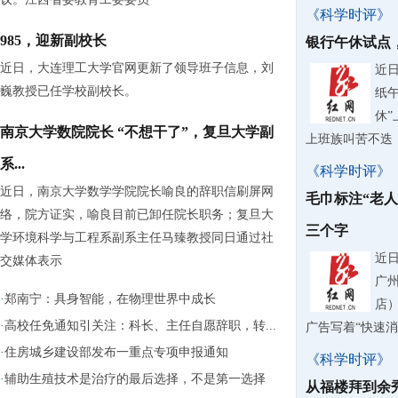
《科学时评》
985，迎新副校长
银行午休试点
近日，大连理工大学官网更新了领导班子信息，刘
近
巍教授已任学校副校长。
纸
休
南京大学数院院长 “不想干了”，复旦大学副
上班族叫苦不迭
系...
《科学时评》
近日，南京大学数学学院院长喻良的辞职信刷屏网
毛巾标注“老
络，院方证实，喻良目前已卸任院长职务；复旦大
三个字
学环境科学与工程系副系主任马臻教授同日通过社
近
交媒体表示
广
·
郑南宁：具身智能，在物理世界中成长
店
·
高校任免通知引关注：科长、主任自愿辞职，转...
广告写着“快速
·
住房城乡建设部发布一重点专项申报通知
《科学时评》
·
辅助生殖技术是治疗的最后选择，不是第一选择
从福楼拜到余