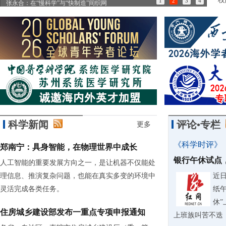
1
2
3
4
张永合：在“慢科学”与“快制造”间织网
85
科学新闻
评论•专栏
更多
《科学时评》
郑南宁：具身智能，在物理世界中成长
银行午休试点
人工智能的重要发展方向之一，是让机器不仅能处
理信息、推演复杂问题，也能在真实多变的环境中
近
灵活完成各类任务。
纸
休
住房城乡建设部发布一重点专项申报通知
上班族叫苦不迭