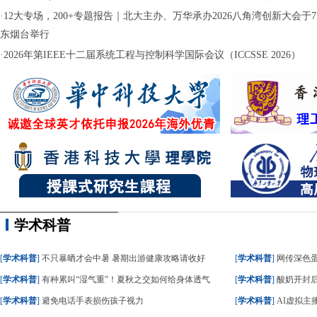
·
12大专场，200+专题报告｜北大主办、万华承办2026八角湾创新大会于7月
东烟台举行
·
2026年第IEEE十二届系统工程与控制科学国际会议（ICCSSE 2026）
学术科普
[
学术科普
]
不只暴晒才会中暑 暑期出游健康攻略请收好
[
学术科普
]
网传深色蛋糕
[
学术科普
]
有种累叫“湿气重”！夏秋之交如何给身体透气
[
学术科普
]
酸奶开封后
[
学术科普
]
避免电话手表损伤孩子视力
[
学术科普
]
AI虚拟主播