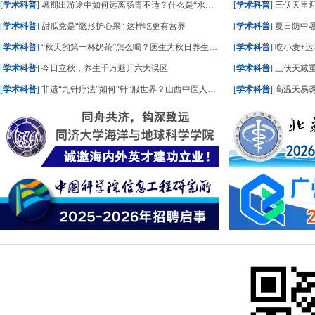
[
学术科普
]
暑期出游途中如何远离肠胃不适？什么是“水土不服”？一文了解
[
学术科普
]
三伏天里
[
学术科普
]
甜瓜竟是“隐形护心果” 这样吃更有营养
[
学术科普
]
夏日防中暑
[
学术科普
]
“秋天的第一杯奶茶”怎么喝？医生为秋日养生饮食划重点
[
学术科普
]
吃小麦+运
[
学术科普
]
今日立秋，养生千万避开六大误区
[
学术科普
]
三伏天减重
[
学术科普
]
非遗“九针疗法”如何“针”服世界？山西中医人这样答
[
学术科普
]
高温天易