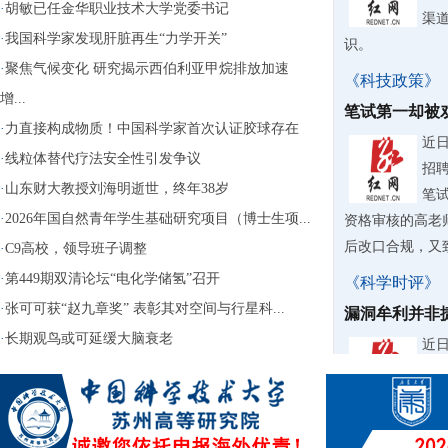
·
胡敏已任金华职业技术大学党委书记
渠
·
我国科学家发现肝脏再生“力学开关”
识。
·
聚焦气候变化 研究揭示西伯利亚甲烷排放加速
《科技政策》
增...
笔试第一却被
·
力直接构成物质！中国科学家首次认证胶球存在
近
·
线粒体替代疗法安全性引发争议
招
·
山东财大教授刘海明逝世，终年38岁
笔
·
2026年国自然青年学生基础研究项目（博士生项...
资格审核的高老
后改口合规，又致
·
C9高校，领导班子调整
·
第449期双清论坛“电化学储氢”召开
《科学时评》
·
张可可获“赵九章奖” 表彰其对空间与行星科...
漏洞牟利并非
·
长期观鸟或可延缓大脑衰老
近
台“
钱“
用还大肆转卖牟