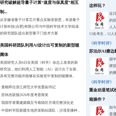
研究破解超导量子计算“速度与保真度”相互
这样玩？
制...
近
从安徽省量子计算芯片重点实验室获悉，本源量子
的
计算科技(合肥)有限公司与中国科学技术大学组成
人入
的研究团队提出新型量子门技术方案
13名考生，12
《科学时评》
美国科研团队利用AI设计出可复制的新型噬
苏泊尔AI擦
菌体
据
美国研究人员6日在美国《科学》杂志上发表的新
牌
研究说，他们利用人工智能（AI）设计出了全新、
的
具有完整功能并能够在实验室中复制的噬菌体。
《科学时评》
·
童晓晖任浙江师范大学党委副书记
重金劝退笔试
·
苏炜杰获颁2026年度考普斯奖
箱操作？
·
我国学者重建嫦娥五号着陆区月壤完整演化史
如
·
中国科学院新疆生地所策勒站团队：沙漠里播种...
普