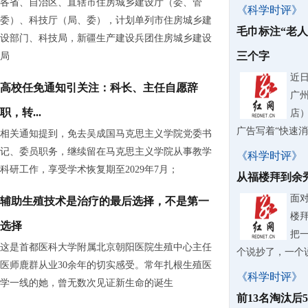
各省、自治区、直辖市住房城乡建设厅（委、管
《科学时评》
委）、科技厅（局、委），计划单列市住房城乡建
毛巾标注“老
设部门、科技局，新疆生产建设兵团住房城乡建设
三个字
局
近
高校任免通知引关注：科长、主任自愿辞
广
职，转...
店
广告写着“快速
相关通知提到，免去吴成国马克思主义学院党委书
记、委员职务，继续留在马克思主义学院从事教学
《科学时评》
科研工作，享受学术恢复期至2029年7月；
从福楼拜到余
面
辅助生殖技术是治疗的最后选择，不是第一
楼
选择
把
这是首都医科大学附属北京朝阳医院生殖中心主任
个说抄了，一个
医师鹿群从业30余年的切实感受。常年扎根生殖医
《科学时评》
学一线的她，曾无数次见证新生命的诞生
前13名淘汰后