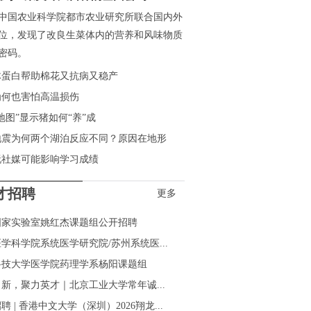
中国农业科学院都市农业研究所联合国内外
位，发现了改良生菜体内的营养和风味物质
密码。
体蛋白帮助棉花又抗病又稳产
为何也害怕高温损伤
地图”显示猪如何“养”成
地震为何两个湖泊反应不同？原因在地形
玩社媒可能影响学习成绩
才招聘
更多
国家实验室姚红杰课题组公开招聘
学科学院系统医学研究院/苏州系统医...
科技大学医学院药理学系杨阳课题组
新，聚力英才｜北京工业大学常年诚...
聘 | 香港中文大学（深圳）2026翔龙...