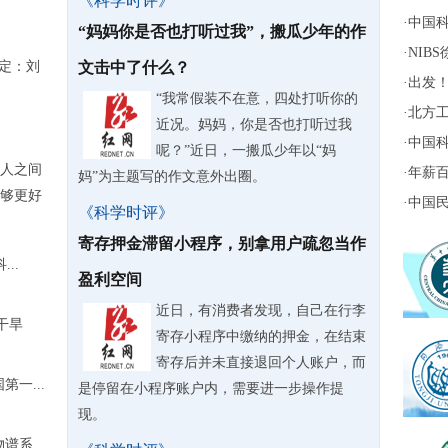
《科学时评》
·
中国科
“妈妈你是否也打听过我”，搬瓜少年的作
·
NIB
决定：刘
文击中了什么？
·
出发！
“我常假装不在意，四处打听你的
·
北方工
近况。妈妈，你是否也打听过我
·
中国科
呢？”近日，一搬瓜少年以“妈
人之间
·
年薪百
妈”为主题写的作文意外出圈。
够更好
·
中国民
《科学时评》
寄存押金滞留小程序，别拿用户疏忽当作
..
盈利空间
近日，有消费者发现，自己在行李
干旱
寄存小程序中缴纳的押金，在结束
寄存后并未直接退回个人账户，而
一...
是停留在小程序账户内，需要进一步操作提
现。
物谱系