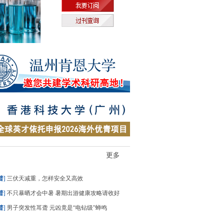
更多
普
]
三伏天减重，怎样安全又高效
普
]
不只暴晒才会中暑 暑期出游健康攻略请收好
普
]
男子突发性耳聋 元凶竟是“电钻级”蝉鸣