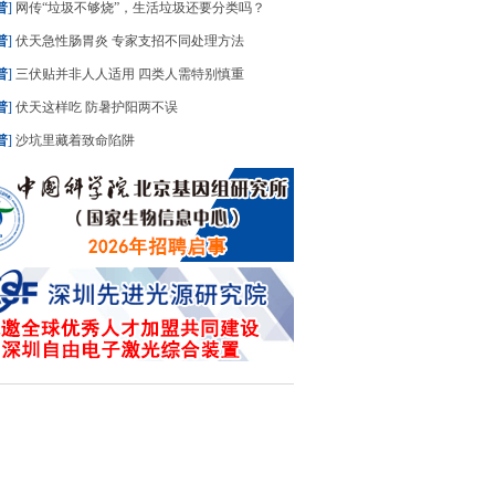
普
]
网传“垃圾不够烧”，生活垃圾还要分类吗？
普
]
伏天急性肠胃炎 专家支招不同处理方法
普
]
三伏贴并非人人适用 四类人需特别慎重
普
]
伏天这样吃 防暑护阳两不误
普
]
沙坑里藏着致命陷阱