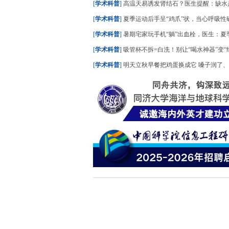
[
学术科普
]
高温天易诱发肾结石？医生提醒：缺水
[
学术科普
]
夏季运动后手呈“鸡爪”状，当心呼吸性
[
学术科普
]
暑期宅家玩手机“躺”出血栓，医生：夏季久
[
学术科普
]
吸管杯不拆=白洗！别让“喝水神器”变“细
[
学术科普
]
明天立秋早餐把鸡蛋换成它 嗓子润了、晚上睡