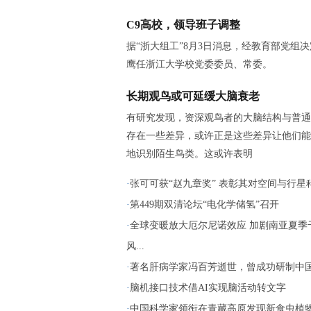
C9高校，领导班子调整
据“浙大组工”8月3日消息，经教育部党组
鹰任浙江大学校党委委员、常委。
长期观鸟或可延缓大脑衰老
有研究发现，资深观鸟者的大脑结构与普通
存在一些差异，或许正是这些差异让他们能
地识别陌生鸟类。这或许表明
·
张可可获“赵九章奖” 表彰其对空间与行星科.
·
第449期双清论坛“电化学储氢”召开
·
全球变暖放大厄尔尼诺效应 加剧南亚夏季
风...
·
著名肝病学家冯百芳逝世，曾成功研制中国第
·
脑机接口技术借AI实现脑活动转文字
·
中国科学家领衔在青藏高原发现新食虫植