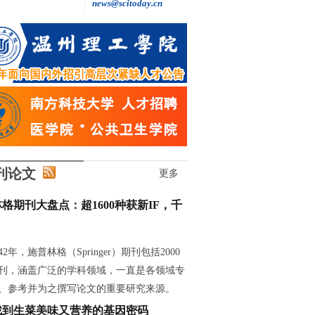
news@scitoday.cn
用中国人自己的雷达，追问电离层的秘密
刊论文
更多
格期刊大盘点：超1600种获新IF，千
42年，施普林格（Springer）期刊包括2000
刊，涵盖广泛的学科领域，一直是各领域专
、参考并为之撰写论文的重要研究来源。
找到生菜美味又营养的基因密码