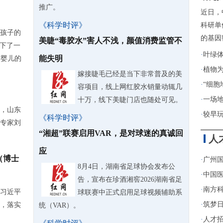
推广。
近日，
《科学时评》
科研单
孩子的
的基因
美睫“毒胶水”害人不浅，颜值消费监管不
诞下了一
·
叶绿
能失明
T婴儿的
·
植物
嫁接睫毛已经是当下非常普及的美
·
“细胞
容项目，线上网红胶水销量动辄几
·
一场
十万，线下美睫门店也随处可见。
，山东
·
较早
《科学时评》
专家刘
“湘超”联赛启用VAR，是对球迷的真诚回
人
应
（博士
·
广州
8月4日，湖南省足球协会发布公
·
中国医
告，宣布在珍酒湘窖2026湖南省足
·
南方
习近平
球联赛中正式启用足球视频辅助系
·
筑梦日
，落实
统（VAR）。
·
人才招