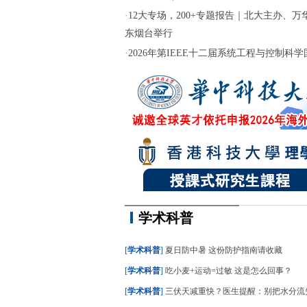
·
12大专场，200+专题报告｜北大主办、万华
东烟台举行
·
2026年第IEEE十二届系统工程与控制科学国际
学术科普
[
学术科普
]
夏日防中暑 这份防护指南请收藏
[
学术科普
]
吃小麦+运动=过敏 这是怎么回事？
[
学术科普
]
三伏天减重快？医生提醒：别把水分流失当