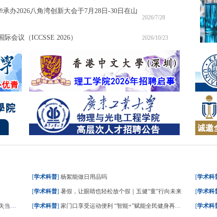
承办2026八角湾创新大会于7月28日-30日在山
2026/7/28
会议（ICCSSE 2026）
2026/10/23
[
学术科普
]
杨絮能做日用品吗
[
学术科
[
学术科普
]
暑假，让眼睛也轻松放个假｜五健“童”行向未来
[
学术科
成减脂
[
学术科普
]
家门口享受运动便利 “智能+”赋能全民健身再升级
[
学术科