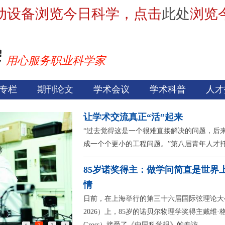
动设备浏览今日科学，点击
此处
浏览
用心服务职业科学家
专栏
期刊论文
学术会议
学术科普
人才
让学术交流真正“活”起来
“过去觉得这是一个很难直接解决的问题，后
成一个个更小的工程问题。”第八届青年人才
85岁诺奖得主：做学问简直是世界
情
日前，在上海举行的第三十六届国际弦理论大会（S
2026）上，85岁的诺贝尔物理学奖得主戴维·格
Gross）接受了《中国科学报》的专访。