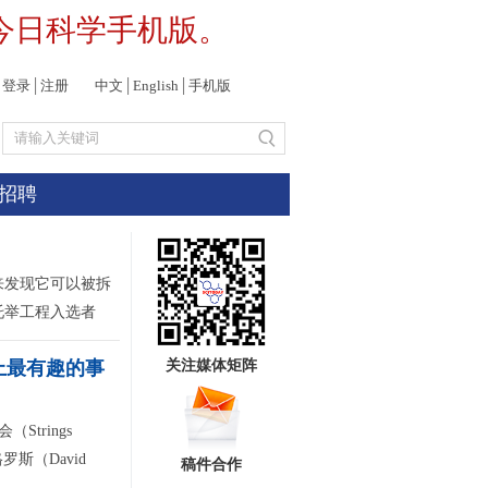
今日科学手机版。
登录
│
注册
中文
│
English
│
手机版
招聘
来发现它可以被拆
托举工程入选者
上最有趣的事
关注媒体矩阵
trings
罗斯（David
稿件合作