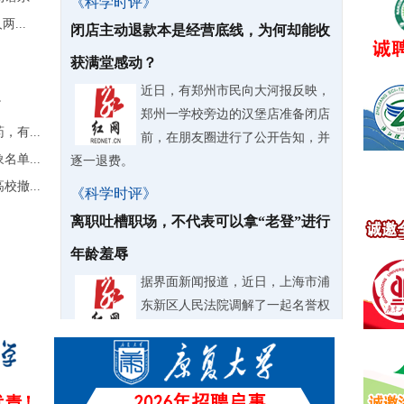
《科学时评》
...
闭店主动退款本是经营底线，为何却能收
获满堂感动？
近日，有郑州市民向大河报反映，
”
郑州一学校旁边的汉堡店准备闭店
有...
前，在朋友圈进行了公开告知，并
单...
逐一退费。
撤...
《科学时评》
离职吐槽职场，不代表可以拿“老登”进行
年龄羞辱
据界面新闻报道，近日，上海市浦
东新区人民法院调解了一起名誉权
纠纷。
《科学时评》
微过重罚要不得，企业管理不能机械僵化