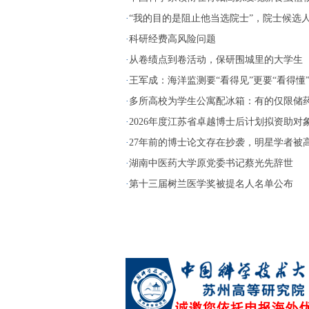
·
“我的目的是阻止他当选院士”，院士候选人两
·
科研经费高风险问题
·
从卷绩点到卷活动，保研围城里的大学生
·
王军成：海洋监测要“看得见”更要“看得懂
·
多所高校为学生公寓配冰箱：有的仅限储药，
·
2026年度江苏省卓越博士后计划拟资助对象名
·
27年前的博士论文存在抄袭，明星学者被高校
·
湖南中医药大学原党委书记蔡光先辞世
·
第十三届树兰医学奖被提名人名单公布