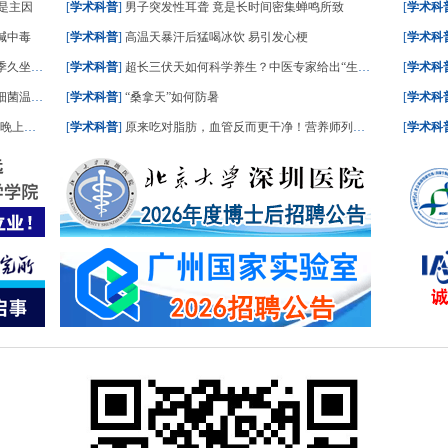
是主因
[
学术科普
]
男子突发性耳聋 竟是长时间密集蝉鸣所致
[
学术科
碱中毒
[
学术科普
]
高温天暴汗后猛喝冰饮 易引发心梗
[
学术科
坐风险高
[
学术科普
]
超长三伏天如何科学养生？中医专家给出“生活处方”
[
学术科
菌温床”
[
学术科普
]
“桑拿天”如何防暑
[
学术科
踏实了
[
学术科普
]
原来吃对脂肪，血管反而更干净！营养师列出“好脂肪”清单，建议照着吃
[
学术科