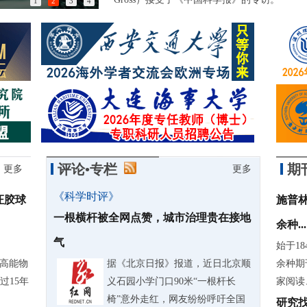
1
2
3
4
以匠心突破封锁，他们稳稳守护北京时间
评论•专栏
期
更多
更多
《科学时评》
证胶球
施普林
一根横杆被全网点赞，城市治理贵在接地
余种...
气
始于18
际高能物
据《北京日报》报道，近日北京顺
余种期
过15年
义石园小学门口90米“一根杆长
家阅读
椅”意外走红，网友纷纷呼吁全国
研究