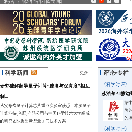
1
2
3
4
张永合：在“慢科学”与“快制造”间织网
85
科学新闻
评论•专栏
更多
《科学时评》
研究破解超导量子计算“速度与保真度”相互
苏泊尔AI擦
制...
据
从安徽省量子计算芯片重点实验室获悉，本源量子
牌
计算科技(合肥)有限公司与中国科学技术大学组成
的
的研究团队提出新型量子门技术方案
《科学时评》