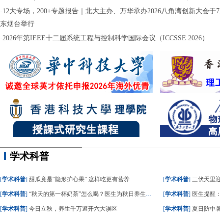
·
12大专场，200+专题报告｜北大主办、万华承办2026八角湾创新大会于7月
东烟台举行
·
2026年第IEEE十二届系统工程与控制科学国际会议（ICCSSE 2026）
学术科普
[
学术科普
]
甜瓜竟是“隐形护心果” 这样吃更有营养
[
学术科普
]
三伏天里
[
学术科普
]
“秋天的第一杯奶茶”怎么喝？医生为秋日养生饮食划重点
[
学术科普
]
医生提醒
[
学术科普
]
今日立秋，养生千万避开六大误区
[
学术科普
]
夏日防中暑