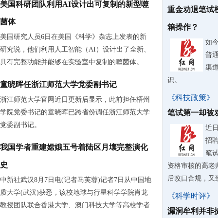
美国科研团队利用AI设计出可复制的新型噬
重金劝退笔试
菌体
箱操作？
美国研究人员6日在美国《科学》杂志上发表的新
如
研究说，他们利用人工智能（AI）设计出了全新、
普
具有完整功能并能够在实验室中复制的噬菌体。
渠
识。
童晓晖任浙江师范大学党委副书记
《科技政策》
浙江师范大学官网近日更新后显示，此前担任梧州
学院党委书记的童晓晖已跨省份调任浙江师范大学
笔试第一却被
党委副书记。
近
招
我国学者重建嫦娥五号着陆区月壤完整演化
笔
史
资格审核的高老
后改口合规，又致
中新社武汉8月7日电(记者马芙蓉)记者7日从中国地
质大学(武汉)获悉，该校地球与行星科学学院肖龙
《科学时评》
教授团队联合香港大学、澳门科技大学等高校学者
漏洞牟利并非