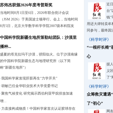
近
苏炜杰获颁2026年度考普斯奖
台“
当地时间8月1日至6日，2026年联合统计会议
钱“
（JSM 2026）于美国波士顿举行。会上，当地时间
用还大肆转卖牟
8月5日，北京大学数学科学学院2007级本科院友
同参与，最终因涉嫌
中国科学院新疆生地所策勒站团队：沙漠里
《科学时评》
播种...
“一根杆长椅”
盛夏的塔克拉玛干沙漠，骄阳似火。位于沙漠南缘
心
的中国科学院新疆生态与地理研究所（以下简
据
称“新疆生地所”）
义
了“
·
我国科学家发现肝脏再生“力学开关”
·
胡敏已任金华职业技术大学党委书记
《科学时评》
·
聚焦气候变化 研究揭示西伯利亚甲烷排放加速
众筹救灾遭遇“
增...
了“初心”
·
力直接构成物质！中国科学家首次认证胶球存在
网友