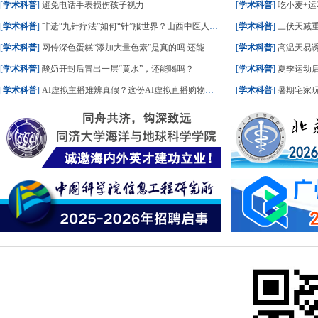
[
学术科普
]
避免电话手表损伤孩子视力
[
学术科普
]
吃小麦+运
[
学术科普
]
非遗“九针疗法”如何“针”服世界？山西中医人这样答
[
学术科普
]
三伏天减重
[
学术科普
]
网传深色蛋糕“添加大量色素”是真的吗 还能不能吃？
[
学术科普
]
高温天易
[
学术科普
]
酸奶开封后冒出一层“黄水”，还能喝吗？
[
学术科普
]
夏季运动后
[
学术科普
]
AI虚拟主播难辨真假？这份AI虚拟直播购物指南请收好
[
学术科普
]
暑期宅家玩