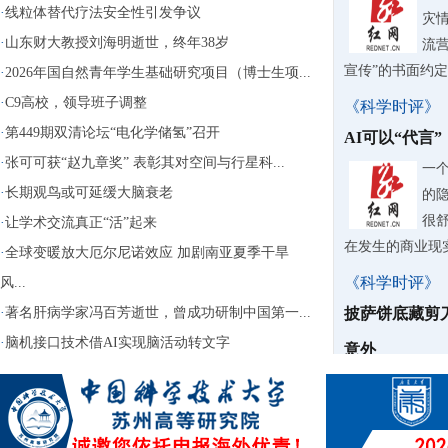
·
线粒体替代疗法安全性引发争议
灾情
·
山东财大教授刘海明逝世，终年38岁
流营
宣传”的书面约
·
2026年国自然青年学生基础研究项目（博士生项...
·
C9高校，领导班子调整
《科学时评》
·
第449期双清论坛“电化学储氢”召开
AI可以“代言
·
张可可获“赵九章奖” 表彰其对空间与行星科...
一
·
长期观鸟或可延缓大脑衰老
的
很
·
让学术交流真正“活”起来
在发生的商业现
·
全球变暖放大厄尔尼诺效应 加剧南亚夏季干旱
《科学时评》
风...
·
著名肝病学家冯百芳逝世，曾成功研制中国第一...
披萨饼底藏剪
·
脑机接口技术借AI实现脑活动转文字
意外
据
40
话