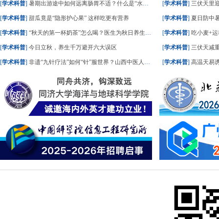
[
学术科普
]
暑期出游途中如何远离肠胃不适？什么是“水土不服”？一文了解
[
学术科普
]
三伏天里
[
学术科普
]
甜瓜竟是“隐形护心果” 这样吃更有营养
[
学术科普
]
夏日防中暑
[
学术科普
]
“秋天的第一杯奶茶”怎么喝？医生为秋日养生饮食划重点
[
学术科普
]
吃小麦+运
[
学术科普
]
今日立秋，养生千万避开六大误区
[
学术科普
]
三伏天减重
[
学术科普
]
非遗“九针疗法”如何“针”服世界？山西中医人这样答
[
学术科普
]
高温天易