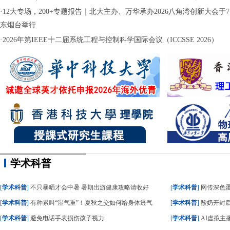
·
12大专场，200+专题报告｜北大主办、万华承办2026八角湾创新大会于7月
东烟台举行
·
2026年第IEEE十二届系统工程与控制科学国际会议（ICCSSE 2026）
学术科普
[
学术科普
]
不只暴晒才会中暑 暑期出游健康攻略请收好
[
学术科普
]
网传深色蛋糕
[
学术科普
]
有种累叫“湿气重”！夏秋之交如何给身体透气
[
学术科普
]
酸奶开封后
[
学术科普
]
避免电话手表损伤孩子视力
[
学术科普
]
AI虚拟主播