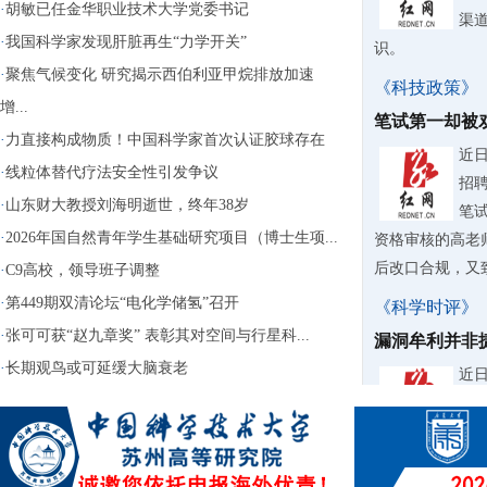
·
胡敏已任金华职业技术大学党委书记
渠
·
我国科学家发现肝脏再生“力学开关”
识。
·
聚焦气候变化 研究揭示西伯利亚甲烷排放加速
《科技政策》
增...
笔试第一却被
·
力直接构成物质！中国科学家首次认证胶球存在
近
·
线粒体替代疗法安全性引发争议
招
·
山东财大教授刘海明逝世，终年38岁
笔
·
2026年国自然青年学生基础研究项目（博士生项...
资格审核的高老
后改口合规，又致
·
C9高校，领导班子调整
·
第449期双清论坛“电化学储氢”召开
《科学时评》
·
张可可获“赵九章奖” 表彰其对空间与行星科...
漏洞牟利并非
·
长期观鸟或可延缓大脑衰老
近
台“
钱“
用还大肆转卖牟