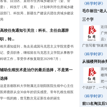
各省、自治区、直辖市住房城乡建设厅（委、管
《科学时评》
委）、科技厅（局、委），计划单列市住房城乡建
毛巾标注“老
设部门、科技局，新疆生产建设兵团住房城乡建设
三个字
局
近
高校任免通知引关注：科长、主任自愿辞
广
职，转...
店
广告写着“快速
相关通知提到，免去吴成国马克思主义学院党委书
记、委员职务，继续留在马克思主义学院从事教学
《科学时评》
科研工作，享受学术恢复期至2029年7月；
从福楼拜到余
面
辅助生殖技术是治疗的最后选择，不是第一
楼
选择
把
这是首都医科大学附属北京朝阳医院生殖中心主任
个说抄了，一个
医师鹿群从业30余年的切实感受。常年扎根生殖医
《科学时评》
学一线的她，曾无数次见证新生命的诞生
前13名淘汰后