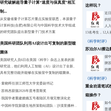
研究破解超导量子计算“速度与保真度”相互
这样玩？
制...
近
从安徽省量子计算芯片重点实验室获悉，本源量子
的
计算科技(合肥)有限公司与中国科学技术大学组成
人入
的研究团队提出新型量子门技术方案
13名考生，12
《科学时评》
美国科研团队利用AI设计出可复制的新型噬
苏泊尔AI擦
菌体
据
美国研究人员6日在美国《科学》杂志上发表的新
牌
研究说，他们利用人工智能（AI）设计出了全新、
的
具有完整功能并能够在实验室中复制的噬菌体。
《科学时评》
·
童晓晖任浙江师范大学党委副书记
重金劝退笔试
·
苏炜杰获颁2026年度考普斯奖
箱操作？
·
我国学者重建嫦娥五号着陆区月壤完整演化史
如
·
中国科学院新疆生地所策勒站团队：沙漠里播种...
普