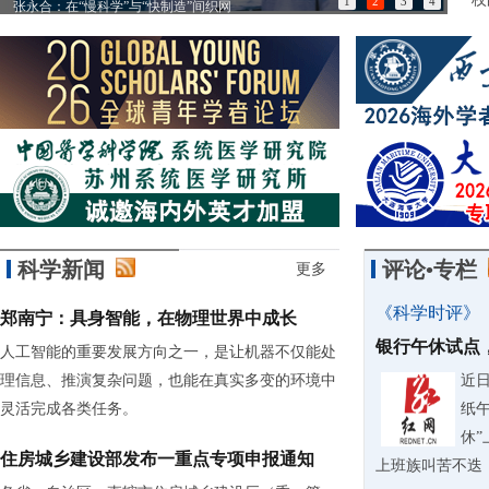
1
2
3
4
张永合：在“慢科学”与“快制造”间织网
85
科学新闻
评论•专栏
更多
《科学时评》
郑南宁：具身智能，在物理世界中成长
银行午休试点
人工智能的重要发展方向之一，是让机器不仅能处
理信息、推演复杂问题，也能在真实多变的环境中
近
灵活完成各类任务。
纸
休
住房城乡建设部发布一重点专项申报通知
上班族叫苦不迭