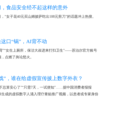
刀，食品安全经不起这样的意外
，“女子花40元买山姆披萨吃出108元剪刀”的话题冲上热搜。
这口“锅”，AI背不动
背”“女生上厕所，保洁大叔进来打扫卫生”——苏泊尔官方账号
频，点燃了舆论怒火。
大戏”，谁在给虚假宣传披上数字外衣？
这下总算安心了”“只需7天，一试便知”……据中国消费者报报
AI生成的虚拟数字人涌入理疗膏贴推广视频，以患者或专家身份