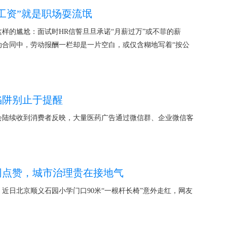
工资”就是职场耍流氓
样的尴尬：面试时HR信誓旦旦承诺“月薪过万”或不菲的薪
动合同中，劳动报酬一栏却是一片空白，或仅含糊地写着“按公
陷阱别止于提醒
会陆续收到消费者反映，大量医药广告通过微信群、企业微信客
网点赞，城市治理贵在接地气
近日北京顺义石园小学门口90米“一根杆长椅”意外走红，网友