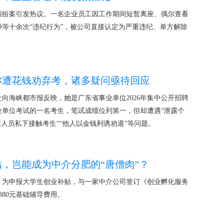
纠纷案引发热议。一名企业员工因工作期间短暂离座、偶尔查看
等十余次“违纪行为”，被公司直接认定为严重违纪、单方解除
称遭花钱劝弃考，诸多疑问亟待回应
士向海峡都市报反映，她是广东省事业单位2026年集中公开招聘
业单位考试的一名考生，笔试成绩位列第一，但却遭遇“泄露个
作人员私下接触考生”“他人以金钱利诱劝退”等问题。
，岂能成为中介分肥的“唐僧肉”？
名）为申报大学生创业补贴，与一家中介公司签订《创业孵化服务
880元基础辅导费用。