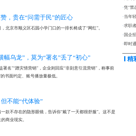
·
凭“禁
获赞，贵在“问需于民”的匠心
·
当年轻
·
求职者
，北京市顺义区石园小学门口的一排长椅成了“网红”。
·
国企招
·
即时通
横幅乌龙”，莫为“署名”丢了“初心”
精
益署名”“蹭灾情营销”，企业则回应“非刻意引流营销”，称事前
”的书面约定、账号播放量极低。
，但不能“代体验”
一款不存在的隐形眼镜，告诉你“戴了一天都很舒服”。这不是
生的商业现实。