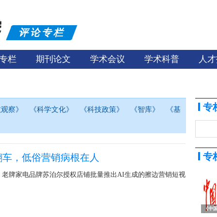
评论专栏
专栏
期刊论文
学术会议
学术科普
人才
专
教观察》
《科学文化》
《科技政策》
《智库》
《基
专
翻车，低俗营销病根在人
，老牌家电品牌苏泊尔授权店铺批量推出AI生成的擦边营销短视
《中