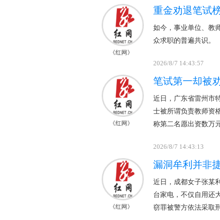
重金劝退笔试
如今，事业单位、教
众求职的普遍共识。
《红网》
2026/8/7 14:43:57
笔试第一却被
近日，广东省雷州市
士被所谓负责教师资
《红网》
称第二名愿出资数万
2026/8/7 14:43:13
漏洞牟利并非捷
近日，成都女子张某利
台家电，不仅自用还
《红网》
窃罪被警方依法采取