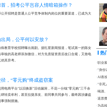
榜首，招考公平岂容人情暗箱操作？
师公开招聘是普通人公平竞争体制内岗位的重要渠道，已成为大
劝出局，公平何以安放？
特殊教育学校招聘曝出闹剧。据红星新闻报道，笔试第一的陈女
热
格审核的高老师添加微信，对方先质疑资质后改口合规，又致电
元劝其弃考。
·
职业
·
“身份
·
AI夜
径，“零元购”终成盗窃案
·
“非死
用电商平台“以旧换新”活动漏洞，不花一分钱“零元购”三千余
·
喝酒、
大肆转卖牟利，甚至拉拢亲友、前同事共同参与，最终因涉嫌盗
·
退票费
刑事强制措施。
·
为高校