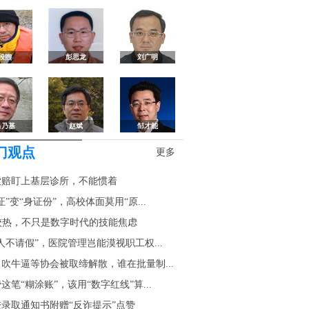
段煦
彭思龙
刘广明
吕乃基
赵斌
邹才能
门观点
更多
索赔盯上基层诊所，不能惯着
证”变“身证份”，高校体面莫用“原...
校热，不只是数字时代的技能焦虑
人不请假”，医院管理岂能漠视职工权...
吹牛逼等协会被取缔解散，谁在批量制...
这笔“糊涂账”，该用“数字红线”算...
录取通知书附赠“反诈提示”点赞