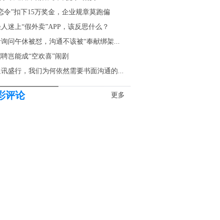
恋令”扣下15万奖金，企业规章莫跑偏
人迷上“假外卖”APP，该反思什么？
询问午休被怼，沟通不该被“奉献绑架...
聘岂能成“空欢喜”闹剧
讯盛行，我们为何依然需要书面沟通的...
彩评论
更多