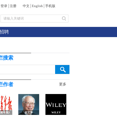
登录
│
注册
中文
│
English
│
手机版
招聘
栏搜索
栏作者
更多
国青年报》
赵文津
WILEY