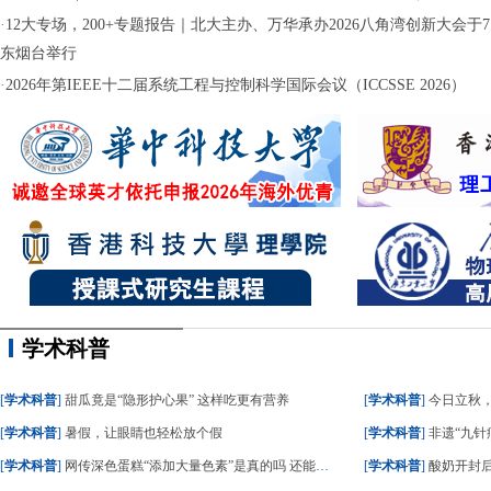
·
12大专场，200+专题报告｜北大主办、万华承办2026八角湾创新大会于7月
东烟台举行
·
2026年第IEEE十二届系统工程与控制科学国际会议（ICCSSE 2026）
学术科普
[
学术科普
]
甜瓜竟是“隐形护心果” 这样吃更有营养
[
学术科普
]
今日立秋
[
学术科普
]
暑假，让眼睛也轻松放个假
[
学术科普
]
非遗“九针疗
[
学术科普
]
网传深色蛋糕“添加大量色素”是真的吗 还能不能吃？
[
学术科普
]
酸奶开封后