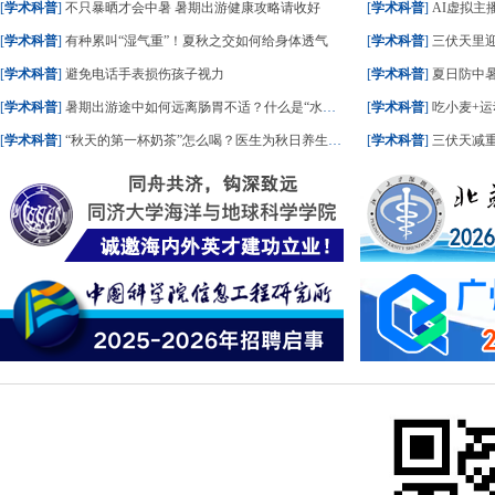
[
学术科普
]
不只暴晒才会中暑 暑期出游健康攻略请收好
[
学术科普
]
AI虚拟主播
[
学术科普
]
有种累叫“湿气重”！夏秋之交如何给身体透气
[
学术科普
]
三伏天里
[
学术科普
]
避免电话手表损伤孩子视力
[
学术科普
]
夏日防中暑
[
学术科普
]
暑期出游途中如何远离肠胃不适？什么是“水土不服”？一文了解
[
学术科普
]
吃小麦+运
[
学术科普
]
“秋天的第一杯奶茶”怎么喝？医生为秋日养生饮食划重点
[
学术科普
]
三伏天减重