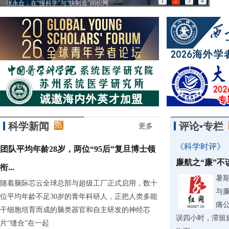
1
2
3
4
张永合：在“慢科学”与“快制造”间织网
85
科学新闻
评论•专栏
更多
《科学时评》
团队平均年龄28岁，两位“95后”复旦博士领
廉航之“廉”
衔...
暑
随着脑际芯云全球总部与超级工厂正式启用，数十
与
位平均年龄不足30岁的青年科研人，正把人类多能
痛
干细胞培育而成的脑类器官和自主研发的神经芯
误四小时，滞留
片“缝合”在一起