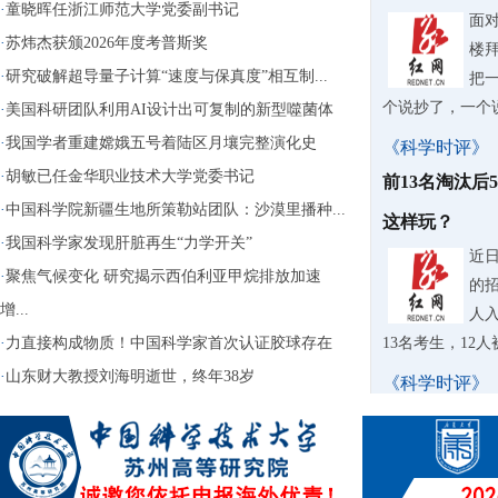
·
童晓晖任浙江师范大学党委副书记
面
·
苏炜杰获颁2026年度考普斯奖
楼
·
研究破解超导量子计算“速度与保真度”相互制...
把
个说抄了，一个
·
美国科研团队利用AI设计出可复制的新型噬菌体
·
我国学者重建嫦娥五号着陆区月壤完整演化史
《科学时评》
·
胡敏已任金华职业技术大学党委书记
前13名淘汰后
·
中国科学院新疆生地所策勒站团队：沙漠里播种...
这样玩？
·
我国科学家发现肝脏再生“力学开关”
近
·
聚焦气候变化 研究揭示西伯利亚甲烷排放加速
的
增...
人入
·
力直接构成物质！中国科学家首次认证胶球存在
13名考生，12
·
山东财大教授刘海明逝世，终年38岁
《科学时评》
苏泊尔AI擦
据
牌