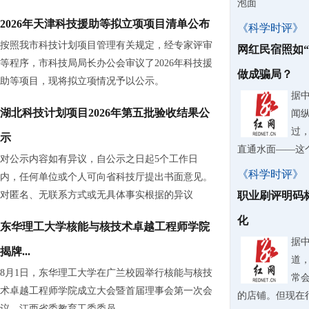
泡面
2026年天津科技援助等拟立项项目清单公布
《科学时评》
按照我市科技计划项目管理有关规定，经专家评审
网红民宿照如
等程序，市科技局局长办公会审议了2026年科技援
做成骗局？
助等项目，现将拟立项情况予以公示。
据
湖北科技计划项目2026年第五批验收结果公
闻
过
示
直通水面——这
对公示内容如有异议，自公示之日起5个工作日
《科学时评》
内，任何单位或个人可向省科技厅提出书面意见。
对匿名、无联系方式或无具体事实根据的异议
职业刷评明码
化
东华理工大学核能与核技术卓越工程师学院
据
揭牌...
道
8月1日，东华理工大学在广兰校园举行核能与核技
常
术卓越工程师学院成立大会暨首届理事会第一次会
的店铺。但现在
议。江西省委教育工委委员