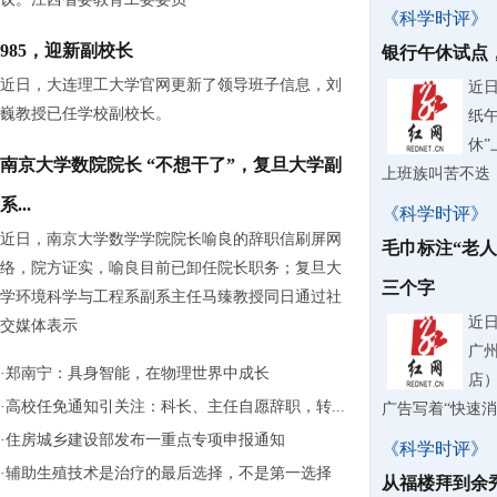
《科学时评》
985，迎新副校长
银行午休试点
近日，大连理工大学官网更新了领导班子信息，刘
近
巍教授已任学校副校长。
纸
休
南京大学数院院长 “不想干了”，复旦大学副
上班族叫苦不迭
系...
《科学时评》
近日，南京大学数学学院院长喻良的辞职信刷屏网
毛巾标注“老
络，院方证实，喻良目前已卸任院长职务；复旦大
三个字
学环境科学与工程系副系主任马臻教授同日通过社
近
交媒体表示
广
·
郑南宁：具身智能，在物理世界中成长
店
·
高校任免通知引关注：科长、主任自愿辞职，转...
广告写着“快速
·
住房城乡建设部发布一重点专项申报通知
《科学时评》
·
辅助生殖技术是治疗的最后选择，不是第一选择
从福楼拜到余