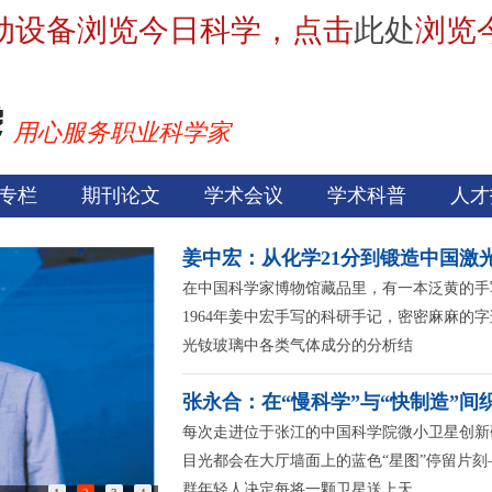
动设备浏览今日科学，点击
此处
浏览
用心服务职业科学家
专栏
期刊论文
学术会议
学术科普
人才
姜中宏：从化学21分到锻造中国激光
在中国科学家博物馆藏品里，有一本泛黄的手
1964年姜中宏手写的科研手记，密密麻麻的
光钕玻璃中各类气体成分的分析结
张永合：在“慢科学”与“快制造”间
每次走进位于张江的中国科学院微小卫星创新
目光都会在大厅墙面上的蓝色“星图”停留片刻
群年轻人决定每将一颗卫星送上天