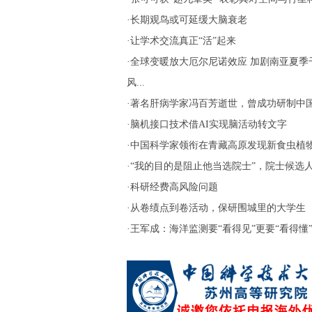
·
长期观鸟或可延缓大脑衰老
·
让学术交流真正“活”起来
·
全球变暖放大厄尔尼诺效应 加剧南亚夏季
风...
·
著名肝病学家冯百芳逝世，曾成功研制中国第
·
脑机接口技术借AI实现脑活动转文字
·
中国科学家领衔在青藏高原发现新食虫植
·
“我的目的是阻止他当选院士”，院士候选人两
·
科研经费高风险问题
·
从卷绩点到卷活动，保研围城里的大学生
·
王军成：海洋监测要“看得见”更要“看得懂