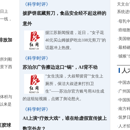
《科学时评》
天文台
6日上
系统进
披萨饼底藏剪刀，食品安全经不起这样的
一线，
·
母乳
意外
·
癌细
据江苏新闻报道，近日，“女子花
·
美国物
排放加
40元买山姆披萨吃出108元剪刀”的
·
最精
话题冲上热搜。
·
狨猴“
《科学时评》
所刘毅
景下西
苏泊尔广告擦边这口“锅”，AI背不动
人
“女生洗澡，大叔帮搓背”“女生上
·
中国农
厕所，保洁大叔进来打扫卫
生”——苏泊尔官方账号用AI生成
·
广州
体积与
的这组短视频，点燃了舆论怒火。
·
中国医
期以来是
·
南方
《科学时评》
·
筑梦日
AI上演“疗效大戏”，谁在给虚假宣传披上
证胶球
·
人才招
数字外衣？