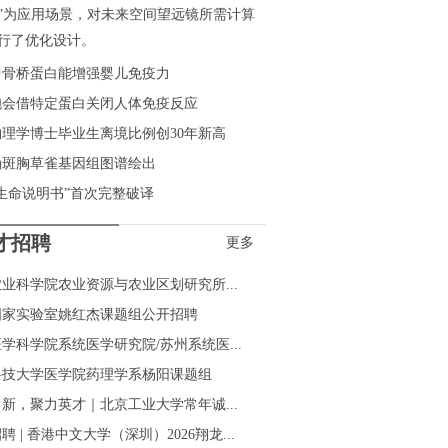
”为应用场景，对未来空间望远镜所需计算
行了优化设计。
中骨桥蛋白能增强婴儿免疫力
胞会借特定蛋白关闭人体免疫反应
理学博士毕业生离境比例创30年新高
确斑胸草雀基因组图谱绘出
生命说明书”首次完整破译
才招聘
更多
业科学院农业资源与农业区划研究所...
国家实验室姚红杰课题组公开招聘
学科学院系统医学研究院/苏州系统医...
科技大学医学院药理学系杨阳课题组
新，聚力英才｜北京工业大学常年诚...
聘 | 香港中文大学（深圳）2026翔龙...