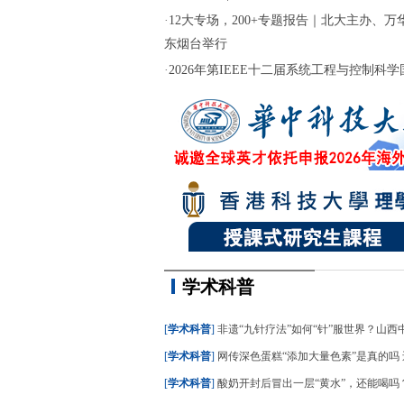
·
12大专场，200+专题报告｜北大主办、万华
东烟台举行
·
2026年第IEEE十二届系统工程与控制科学国际
学术科普
[
学术科普
]
非遗“九针疗法”如何“针”服世界？山西中医
[
学术科普
]
网传深色蛋糕“添加大量色素”是真的吗 还能不
[
学术科普
]
酸奶开封后冒出一层“黄水”，还能喝吗