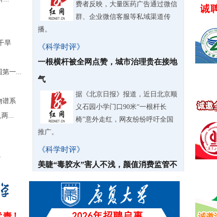
费者反映，大量医药广告通过微信
群、企业微信客服等私域渠道传
播。
干旱
《科学时评》
一根横杆被全网点赞，城市治理贵在接地
一...
气
据《北京日报》报道，近日北京顺
物谱系
义石园小学门口90米“一根杆长
...
椅”意外走红，网友纷纷呼吁全国
推广。
《科学时评》
”
美睫“毒胶水”害人不浅，颜值消费监管不
能失明
嫁接睫毛已经是当下非常普及的美
容项目，线上网红胶水销量动辄几