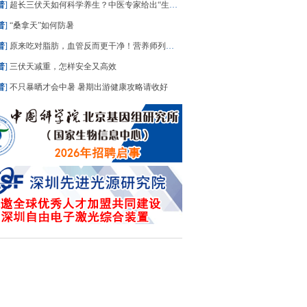
普
]
超长三伏天如何科学养生？中医专家给出“生活处方”
普
]
“桑拿天”如何防暑
普
]
原来吃对脂肪，血管反而更干净！营养师列出“好脂肪”清单，建议照着吃
普
]
三伏天减重，怎样安全又高效
普
]
不只暴晒才会中暑 暑期出游健康攻略请收好