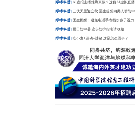
[
学术科普
]
AI虚拟主播难辨真假？这份AI虚拟直播购物指南
[
学术科普
]
三伏天里迎立秋 医生提醒四类人群防
[
学术科普
]
医生提醒：避免电话手表损伤孩子视力
[
学术科普
]
夏日防中暑 这份防护指南请收藏
[
学术科普
]
吃小麦+运动=过敏 这是怎么回事？