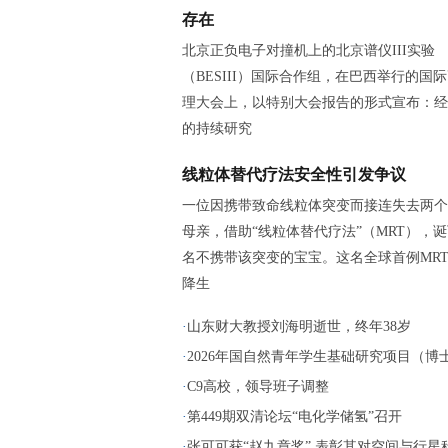
存在
北京正负电子对撞机上的北京谱仪III实验
（BESIII）国际合作组，在巴西举行的国
理大会上，以特别大会报告的形式宣布：经
的持续研究
线粒体替代疗法安全性引发争议
一位因携带致命线粒体突变而接连失去两个
母亲，借助“线粒体替代疗法”（MRT），
名不携带该突变的宝宝。这名全球首例MR
降生
·
山东财大教授刘海明逝世，终年38岁
·
2026年国自然青年学生基础研究项目（博士生
·
C9高校，领导班子调整
·
第449期双清论坛“电化学储氢”召开
·
张可可获“赵九章奖” 表彰其对空间与行星科.