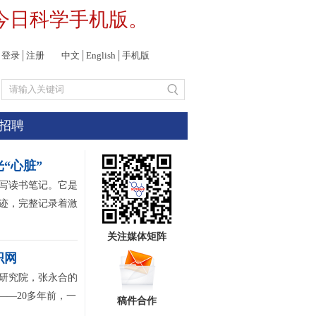
今日科学手机版。
登录
│
注册
中文
│
English
│
手机版
招聘
“心脏”
写读书笔记。它是
字迹，完整记录着激
关注媒体矩阵
织网
研究院，张永合的
——20多年前，一
稿件合作