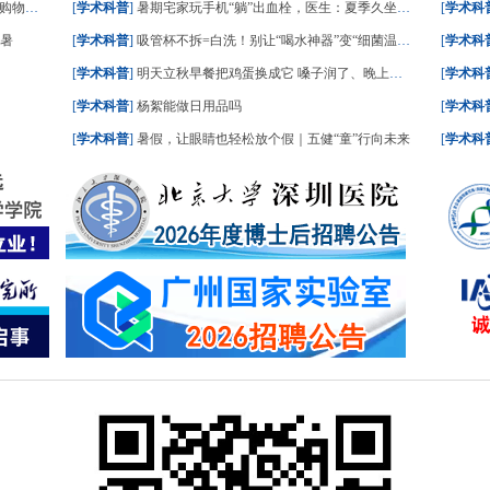
请收好
[
学术科普
]
暑期宅家玩手机“躺”出血栓，医生：夏季久坐风险高
[
学术科
中暑
[
学术科普
]
吸管杯不拆=白洗！别让“喝水神器”变“细菌温床”
[
学术科
[
学术科普
]
明天立秋早餐把鸡蛋换成它 嗓子润了、晚上睡踏实了
[
学术科
[
学术科普
]
杨絮能做日用品吗
[
学术科
[
学术科普
]
暑假，让眼睛也轻松放个假｜五健“童”行向未来
[
学术科