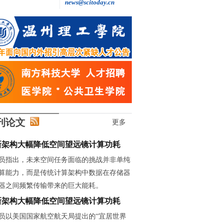
news@scitoday.cn
王继红: 做自主创新的“追光者”
刊论文
更多
新架构大幅降低空间望远镜计算功耗
员指出，未来空间任务面临的挑战并非单纯
算能力，而是传统计算架构中数据在存储器
器之间频繁传输带来的巨大能耗。
新架构大幅降低空间望远镜计算功耗
员以美国国家航空航天局提出的“宜居世界