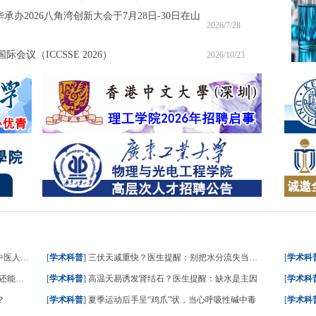
承办2026八角湾创新大会于7月28日-30日在山
2026/7/28
会议（ICCSSE 2026）
2026/10/23
人这样答
[
学术科普
]
三伏天减重快？医生提醒：别把水分流失当成减脂
[
学术科
能吃？
[
学术科普
]
高温天易诱发肾结石？医生提醒：缺水是主因
[
学术科
？
[
学术科普
]
夏季运动后手呈“鸡爪”状，当心呼吸性碱中毒
[
学术科