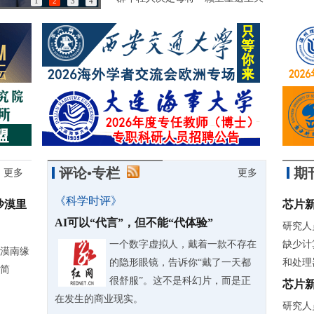
1
2
3
4
85岁诺奖得主：做学问简直是世界上最有趣的事情
评论•专栏
期
更多
更多
《科学时评》
沙漠里
芯片
AI可以“代言”，但不能“代体验”
研究人
一个数字虚拟人，戴着一款不存在
缺少计
漠南缘
的隐形眼镜，告诉你“戴了一天都
和处理
简
很舒服”。这不是科幻片，而是正
芯片
在发生的商业现实。
研究人