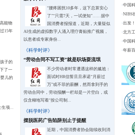
·
中国科
“腰疼困扰10多年，这下总算安心
·
NIB
了”“只需7天，一试便知”……据中
际高能物
·
出发！
国消费者报报道，近期，大量疑似
过15年
AI生成的虚拟数字人涌入理疗膏贴推广视频，
·
北方工
以患者或专家身份...
·
中国科
《科学时评》
·
年薪百
“劳动合同不写工资”就是职场耍流氓
孩子的
不少劳动者时常遭遇这样的尴尬：
诞下了一
面试时HR信誓旦旦承诺“月薪过
T婴儿的
万”或不菲的薪酬，然而拿到手的
劳动合同中，劳动报酬一栏却是一片空白，或
仅含糊地写着“按公司制...
项...
《科学时评》
摆脱医药广告陷阱别止于提醒
近期，中国消费者协会陆续收到消
..