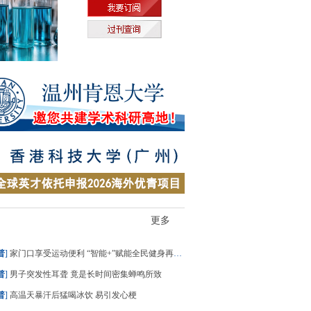
更多
普
]
家门口享受运动便利 “智能+”赋能全民健身再升级
普
]
男子突发性耳聋 竟是长时间密集蝉鸣所致
普
]
高温天暴汗后猛喝冰饮 易引发心梗