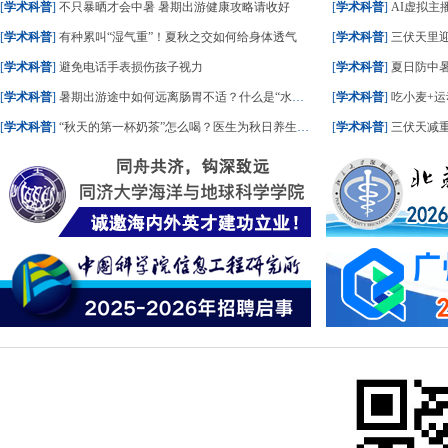
[
学术科普
]
不只暴晒才会中暑 暑期出游健康攻略请收好
[
学术科普
]
AI虚拟主播
[
学术科普
]
有种累叫“湿气重”！夏秋之交如何给身体透气
[
学术科普
]
三伏天里
[
学术科普
]
避免电话手表损伤孩子视力
[
学术科普
]
夏日防中暑
[
学术科普
]
暑期出游途中如何远离肠胃不适？什么是“水土不服”？一文了解
[
学术科普
]
吃小麦+运
[
学术科普
]
“秋天的第一杯奶茶”怎么喝？医生为秋日养生饮食划重点
[
学术科普
]
三伏天减重