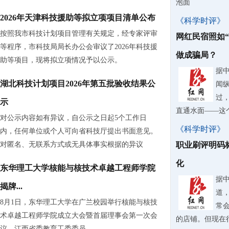
泡面
2026年天津科技援助等拟立项项目清单公布
《科学时评》
按照我市科技计划项目管理有关规定，经专家评审
网红民宿照如
等程序，市科技局局长办公会审议了2026年科技援
做成骗局？
助等项目，现将拟立项情况予以公示。
据
湖北科技计划项目2026年第五批验收结果公
闻
过
示
直通水面——这
对公示内容如有异议，自公示之日起5个工作日
《科学时评》
内，任何单位或个人可向省科技厅提出书面意见。
对匿名、无联系方式或无具体事实根据的异议
职业刷评明码
化
东华理工大学核能与核技术卓越工程师学院
据
揭牌...
道
8月1日，东华理工大学在广兰校园举行核能与核技
常
术卓越工程师学院成立大会暨首届理事会第一次会
的店铺。但现在
议。江西省委教育工委委员