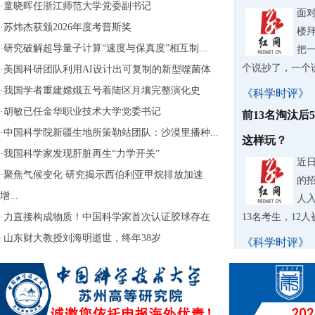
·
童晓晖任浙江师范大学党委副书记
面
·
苏炜杰获颁2026年度考普斯奖
楼
·
研究破解超导量子计算“速度与保真度”相互制...
把
个说抄了，一个
·
美国科研团队利用AI设计出可复制的新型噬菌体
·
我国学者重建嫦娥五号着陆区月壤完整演化史
《科学时评》
·
胡敏已任金华职业技术大学党委书记
前13名淘汰后
·
中国科学院新疆生地所策勒站团队：沙漠里播种...
这样玩？
·
我国科学家发现肝脏再生“力学开关”
近
·
聚焦气候变化 研究揭示西伯利亚甲烷排放加速
的
增...
人入
·
力直接构成物质！中国科学家首次认证胶球存在
13名考生，12
·
山东财大教授刘海明逝世，终年38岁
《科学时评》
苏泊尔AI擦
据
牌