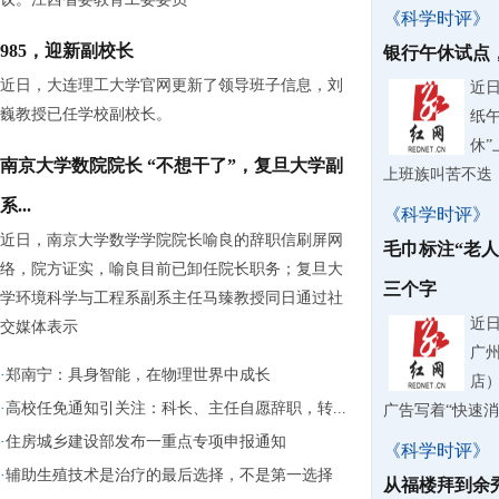
《科学时评》
985，迎新副校长
银行午休试点
近日，大连理工大学官网更新了领导班子信息，刘
近
巍教授已任学校副校长。
纸
休
南京大学数院院长 “不想干了”，复旦大学副
上班族叫苦不迭
系...
《科学时评》
近日，南京大学数学学院院长喻良的辞职信刷屏网
毛巾标注“老
络，院方证实，喻良目前已卸任院长职务；复旦大
三个字
学环境科学与工程系副系主任马臻教授同日通过社
近
交媒体表示
广
·
郑南宁：具身智能，在物理世界中成长
店
·
高校任免通知引关注：科长、主任自愿辞职，转...
广告写着“快速
·
住房城乡建设部发布一重点专项申报通知
《科学时评》
·
辅助生殖技术是治疗的最后选择，不是第一选择
从福楼拜到余