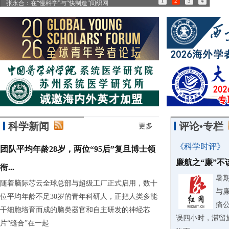
1
2
3
4
张永合：在“慢科学”与“快制造”间织网
85
科学新闻
评论•专栏
更多
《科学时评》
团队平均年龄28岁，两位“95后”复旦博士领
廉航之“廉”
衔...
暑
随着脑际芯云全球总部与超级工厂正式启用，数十
与
位平均年龄不足30岁的青年科研人，正把人类多能
痛
干细胞培育而成的脑类器官和自主研发的神经芯
误四小时，滞留
片“缝合”在一起