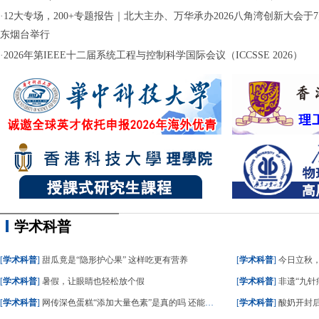
·
12大专场，200+专题报告｜北大主办、万华承办2026八角湾创新大会于7月
东烟台举行
·
2026年第IEEE十二届系统工程与控制科学国际会议（ICCSSE 2026）
学术科普
[
学术科普
]
甜瓜竟是“隐形护心果” 这样吃更有营养
[
学术科普
]
今日立秋
[
学术科普
]
暑假，让眼睛也轻松放个假
[
学术科普
]
非遗“九针疗
[
学术科普
]
网传深色蛋糕“添加大量色素”是真的吗 还能不能吃？
[
学术科普
]
酸奶开封后