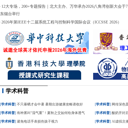
·
12大专场，200+专题报告｜北大主办、万华承办2026八角湾创新大会于7月
东烟台举行
·
2026年第IEEE十二届系统工程与控制科学国际会议（ICCSSE 2026）
学术科普
[
学术科普
]
不只暴晒才会中暑 暑期出游健康攻略请收好
[
学术科普
]
网传深色蛋糕
[
学术科普
]
有种累叫“湿气重”！夏秋之交如何给身体透气
[
学术科普
]
酸奶开封后
[
学术科普
]
避免电话手表损伤孩子视力
[
学术科普
]
AI虚拟主播