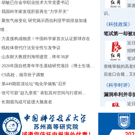
·
胡敏已任金华职业技术大学党委书记
渠
·
我国科学家发现肝脏再生“力学开关”
识。
·
聚焦气候变化 研究揭示西伯利亚甲烷排放加速
《科技政策》
增...
笔试第一却被
·
力直接构成物质！中国科学家首次认证胶球存在
近
·
线粒体替代疗法安全性引发争议
招
·
山东财大教授刘海明逝世，终年38岁
笔
·
2026年国自然青年学生基础研究项目（博士生项...
资格审核的高老
后改口合规，又致
·
C9高校，领导班子调整
·
第449期双清论坛“电化学储氢”召开
《科学时评》
·
张可可获“赵九章奖” 表彰其对空间与行星科...
漏洞牟利并非
·
长期观鸟或可延缓大脑衰老
近
台“
钱“
用还大肆转卖牟