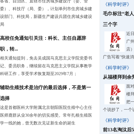
各省、自治区、直辖市住房城乡建设厅（委、管
《科学时评》
委）、科技厅（局、委），计划单列市住房城乡建
毛巾标注“老
设部门、科技局，新疆生产建设兵团住房城乡建设
三个字
局
近
高校任免通知引关注：科长、主任自愿辞
广
职，转...
店
广告写着“快速
相关通知提到，免去吴成国马克思主义学院党委书
记、委员职务，继续留在马克思主义学院从事教学
《科学时评》
科研工作，享受学术恢复期至2029年7月；
从福楼拜到余
面
辅助生殖技术是治疗的最后选择，不是第一
楼
选择
把
这是首都医科大学附属北京朝阳医院生殖中心主任
个说抄了，一个
医师鹿群从业30余年的切实感受。常年扎根生殖医
《科学时评》
学一线的她，曾无数次见证新生命的诞生
前13名淘汰后