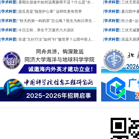
[
学术科普
]
暑期出游途中如何远离肠胃不适？什么是“水土不服”？一文了解
[
学术科普
]
三伏天里
[
学术科普
]
甜瓜竟是“隐形护心果” 这样吃更有营养
[
学术科普
]
夏日防中暑
[
学术科普
]
“秋天的第一杯奶茶”怎么喝？医生为秋日养生饮食划重点
[
学术科普
]
吃小麦+运
[
学术科普
]
今日立秋，养生千万避开六大误区
[
学术科普
]
三伏天减重
[
学术科普
]
非遗“九针疗法”如何“针”服世界？山西中医人这样答
[
学术科普
]
高温天易