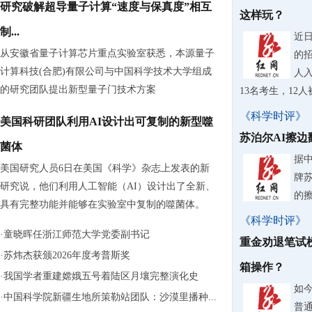
研究破解超导量子计算“速度与保真度”相互
这样玩？
制...
近
从安徽省量子计算芯片重点实验室获悉，本源量子
的
计算科技(合肥)有限公司与中国科学技术大学组成
人入
的研究团队提出新型量子门技术方案
13名考生，12
《科学时评》
美国科研团队利用AI设计出可复制的新型噬
苏泊尔AI擦
菌体
据
美国研究人员6日在美国《科学》杂志上发表的新
牌
研究说，他们利用人工智能（AI）设计出了全新、
的
具有完整功能并能够在实验室中复制的噬菌体。
《科学时评》
·
童晓晖任浙江师范大学党委副书记
重金劝退笔试
·
苏炜杰获颁2026年度考普斯奖
箱操作？
·
我国学者重建嫦娥五号着陆区月壤完整演化史
如
·
中国科学院新疆生地所策勒站团队：沙漠里播种...
普