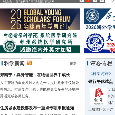
1
2
3
4
张永合：在“慢科学”与“快制造”间织网
85
科学新闻
评论•专栏
更多
《科学时评》
郑南宁：具身智能，在物理世界中成长
银行午休试点
人工智能的重要发展方向之一，是让机器不仅能处
理信息、推演复杂问题，也能在真实多变的环境中
近
灵活完成各类任务。
纸
休
住房城乡建设部发布一重点专项申报通知
上班族叫苦不迭