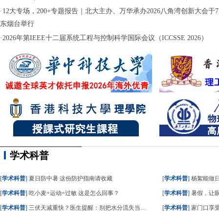
·
12大专场，200+专题报告｜北大主办、万华承办2026八角湾创新大会于7月
东烟台举行
·
2026年第IEEE十二届系统工程与控制科学国际会议（ICCSSE 2026）
学术科普
[
学术科普
]
夏日防中暑 这份防护指南请收藏
[
学术科普
]
杨絮能做
[
学术科普
]
吃小麦+运动=过敏 这是怎么回事？
[
学术科普
]
暑假，让眼
[
学术科普
]
三伏天减重快？医生提醒：别把水分流失当成减脂
[
学术科普
]
家门口享受