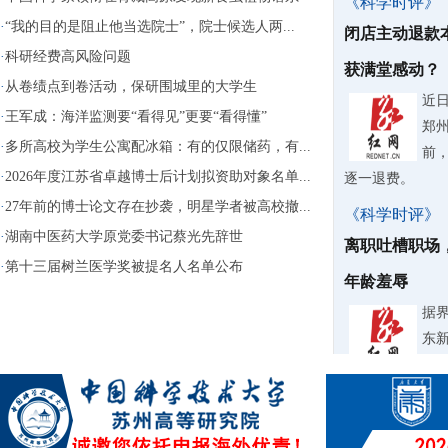
《科学时评》
·
“我的目的是阻止他当选院士”，院士候选人两...
闭店主动退款
·
科研经费高风险问题
获满堂感动？
·
从卷绩点到卷活动，保研围城里的大学生
近
·
王军成：海洋监测要“看得见”更要“看得懂”
郑
·
多所高校为学生公寓配冰箱：有的仅限储药，有...
前
·
2026年度江苏省卓越博士后计划拟资助对象名单...
逐一退费。
·
27年前的博士论文存在抄袭，明星学者被高校撤...
《科学时评》
·
湖南中医药大学原党委书记蔡光先辞世
离职吐槽职场
·
第十三届树兰医学奖被提名人名单公布
年龄羞辱
据
东
纠
《科学时评》
微过重罚要不