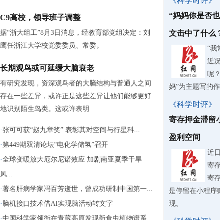
《科学时评》
“妈妈你是否
C9高校，领导班子调整
据“浙大组工”8月3日消息，经教育部党组决定：刘
文击中了什么
鹰任浙江大学校党委委员、常委。
“
近
长期观鸟或可延缓大脑衰老
呢？
有研究发现，资深观鸟者的大脑结构与普通人之间
妈”为主题写的
存在一些差异，或许正是这些差异让他们能够更好
《科学时评》
地识别陌生鸟类。这或许表明
寄存押金滞留
·
张可可获“赵九章奖” 表彰其对空间与行星科...
盈利空间
·
第449期双清论坛“电化学储氢”召开
近
·
全球变暖放大厄尔尼诺效应 加剧南亚夏季干旱
寄
风...
寄
·
著名肝病学家冯百芳逝世，曾成功研制中国第一...
是停留在小程序
·
脑机接口技术借AI实现脑活动转文字
现。
·
中国科学家领衔在青藏高原发现新食虫植物谱系