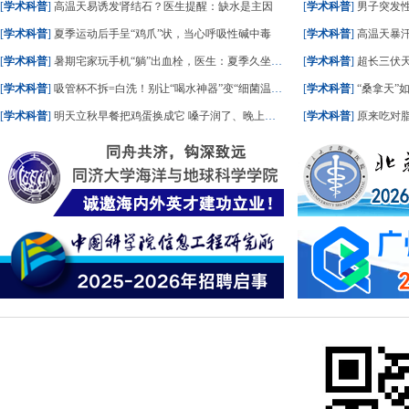
[
学术科普
]
高温天易诱发肾结石？医生提醒：缺水是主因
[
学术科普
]
男子突发
[
学术科普
]
夏季运动后手呈“鸡爪”状，当心呼吸性碱中毒
[
学术科普
]
高温天暴
[
学术科普
]
暑期宅家玩手机“躺”出血栓，医生：夏季久坐风险高
[
学术科普
]
超长三伏天
[
学术科普
]
吸管杯不拆=白洗！别让“喝水神器”变“细菌温床”
[
学术科普
]
“桑拿天”
[
学术科普
]
明天立秋早餐把鸡蛋换成它 嗓子润了、晚上睡踏实了
[
学术科普
]
原来吃对脂肪，血