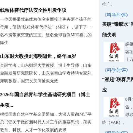
推广。
线粒体替代疗法安全性引发争议
《科学时评》
一位因携带致命线粒体突变而接连失去两个孩子的
美睫“毒胶水
母亲，借助“线粒体替代疗法”（MRT），诞下了一
能失明
名不携带该突变的宝宝。这名全球首例MRT婴儿的
降生
嫁
容
山东财大教授刘海明逝世，终年38岁
十
金融学者，山东财经大学教授、博士生导师，山东
《科学时评》
金融发展研究院院长，山东省泰山学者特聘专家刘
“湘超”联赛启
海明教授，因突发疾病抢救无效
应
2026年国自然青年学生基础研究项目（博士
8
生项...
告，
根据国家自然科学基金委通知，为深入贯彻习近平
球
总书记关于做好新时代人才工作的重要思想，落实
统（VAR）。
教育、科技、人才一体化发展的要求