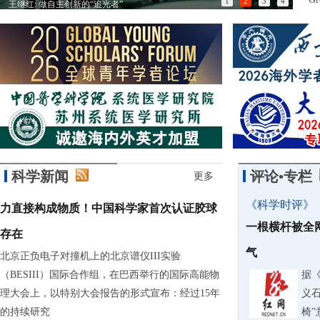
1
2
3
4
王继红: 做自主创新的“追光者”
以匠
科学新闻
评论•专栏
更多
《科学时评》
力直接构成物质！中国科学家首次认证胶球
一根横杆被全
存在
气
北京正负电子对撞机上的北京谱仪III实验
（BESIII）国际合作组，在巴西举行的国际高能物
据
理大会上，以特别大会报告的形式宣布：经过15年
义石
的持续研究
椅