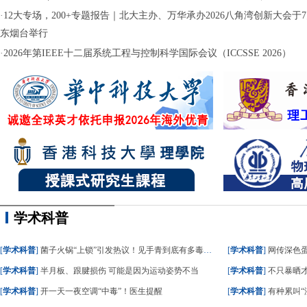
·
12大专场，200+专题报告｜北大主办、万华承办2026八角湾创新大会于7月
东烟台举行
·
2026年第IEEE十二届系统工程与控制科学国际会议（ICCSSE 2026）
学术科普
[
学术科普
]
菌子火锅“上锁”引发热议！见手青到底有多毒？专家详解
[
学术科普
]
网传深色蛋糕
[
学术科普
]
半月板、跟腱损伤 可能是因为运动姿势不当
[
学术科普
]
不只暴晒
[
学术科普
]
开一天一夜空调“中毒”！医生提醒
[
学术科普
]
有种累叫“