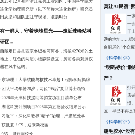
2025年12月初的浙江嘉兴工业园区，中国科学院大
莫让AI民宿“
连化学物理研究所（以下简称大连化物所）研究员
一
田志坚和团队正驻守现场。凌晨时分
一
有一群人，守着珠峰星光——走近珠峰站科
干
远的地址……据
研团...
台刷屏的“小众度假
西藏定日县扎西宗乡绒布河河谷，海拔4276米的土
《科学时评》
地上，红色的两层小楼静静矗立，房前各类观测仪
器在风中运转。
“明码标价”
产？
·
东华理工大学核能与核技术卓越工程师学院揭牌...
打
·
团队平均年龄28岁，两位“95后”复旦博士领衔...
店
·
2026年天津科技援助等拟立项项目清单公布
惯
·
湖北科技计划项目2026年第五批验收结果公示
区，早已不再是
·
习近平：深化科教界“帽子”治理，严肃惩处学...
《科学时评》
·
获批复！C9，迎来新校园
睫毛胶水“没有
·
985，迎新副校长