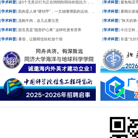
[
学术科普
]
这6个无意识行为正在悄悄削弱你的抵抗力，很多人可能总在做
[
学术科普
]
避免电话
[
学术科普
]
肌肉是人体“硬铠甲”，一文搞懂增肌的运动、频率与强度，老少都适用！
[
学术科普
]
暑期出游途中如
[
学术科普
]
选购牛肉，这几点要注意
[
学术科普
]
“秋天的第一
[
学术科普
]
甜瓜竟是“隐形护心果” 这样吃更有营养
[
学术科普
]
今日立秋
[
学术科普
]
暑假，让眼睛也轻松放个假
[
学术科普
]
非遗“九针疗