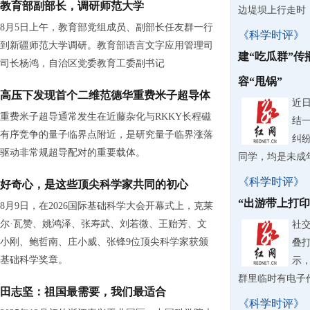
教育部副部长，调研师范大学
边堤坝上行走时
8月5日上午，教育部党组成员、副部长任友群一行
《科学时评》
到新疆师范大学调研。教育部语言文字应用管理司
建“吃瓜群”
司长杨鸿，自治区党委教育工委副书记
容“甩锅”
高压下发现首个二维范德华重费米子超导体
近
重费米子超导通常发生在近藤杂化与RKKY长程磁
结
有序竞争的量子临界点附近，是研究量子临界涨落
纠
驱动非常规超导配对的重要载体。
同学，均是未成
《科学时评》
好奇心，是这些顶尖科学家共同的初心
“出游带上打
8月9日，在2026国际基础科学大会开幕式上，克莱
尔·瓦赞、姚鸿泽、张寿武、刘若微、王贻芳、文
社
小刚、鲍哲南、庄小威、张锋9位顶尖科学家获颁
叠
基础科学奖章。
示
群里临时有电子
田志坚：祖国最需要，我们最适合
《科学时评》