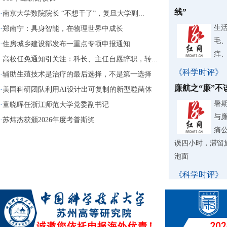
线”
·
南京大学数院院长 “不想干了”，复旦大学副...
生
·
郑南宁：具身智能，在物理世界中成长
毛
·
住房城乡建设部发布一重点专项申报通知
痒
·
高校任免通知引关注：科长、主任自愿辞职，转...
《科学时评》
·
辅助生殖技术是治疗的最后选择，不是第一选择
廉航之“廉”
·
美国科研团队利用AI设计出可复制的新型噬菌体
暑
·
童晓晖任浙江师范大学党委副书记
与
·
苏炜杰获颁2026年度考普斯奖
痛
误四小时，滞留
泡面
《科学时评》
网红民宿照如
做成骗局？
据