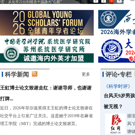
1
2
3
4
张永合：在“慢科学”与“快制造”间织网
85
科学新闻
评论•专栏
更多
《科学时评》
王虹博士论文致谢走红：谢谢导师，也谢谢
台风天9岁男
打牌...
被无视？
近日，2026年菲尔兹奖得主王虹的博士论文致谢在
社交平台上引发广泛关注。这是她于2019年在麻省
据
理工学院（MIT）完成的博士论文致谢页。
风“
塘