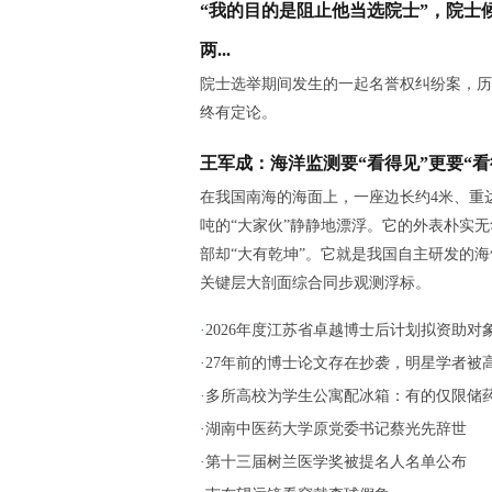
“我的目的是阻止他当选院士”，院士
两...
院士选举期间发生的一起名誉权纠纷案，历
终有定论。
王军成：海洋监测要“看得见”更要“看
在我国南海的海面上，一座边长约4米、重
吨的“大家伙”静静地漂浮。它的外表朴实
部却“大有乾坤”。它就是我国自主研发的
关键层大剖面综合同步观测浮标。
·
2026年度江苏省卓越博士后计划拟资助对象名
·
27年前的博士论文存在抄袭，明星学者被高校
·
多所高校为学生公寓配冰箱：有的仅限储药，
·
湖南中医药大学原党委书记蔡光先辞世
·
第十三届树兰医学奖被提名人名单公布