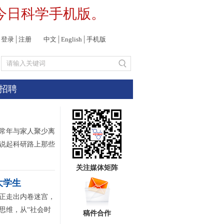
今日科学手机版。
登录
│
注册
中文
│
English
│
手机版
招聘
常年与家人聚少离
说起科研路上那些
关注媒体矩阵
大学生
正走出内卷迷宫，
思维，从“社会时
稿件合作