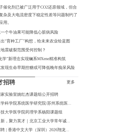
子催化剂已被广泛用于CO2还原领域，但合
复杂及大电流密度下稳定性差等问题制约了
应用。
吃一个牛油果可能降低心脏病风险
出“育种工厂”构想，给未来农业绘蓝图
大地震破裂范围受何控制？
化学”新理念实现镧系MXene精准构筑
究发现生命早期控糖或可降低晚年痴呆风险
才招聘
更多
国家实验室姚红杰课题组公开招聘
学科学院系统医学研究院/苏州系统医...
科技大学医学院药理学系杨阳课题组
新，聚力英才｜北京工业大学常年诚...
聘 | 香港中文大学（深圳）2026翔龙...