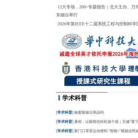
·
12大专场，200+专题报告｜北大主办、万华
东烟台举行
·
2026年第IEEE十二届系统工程与控制科学国际
学术科普
[
学术科普
]
杨絮能做日用品吗
[
学术科普
]
暑假，让眼睛也轻松放个假｜五健“童”
[
学术科普
]
家门口享受运动便利 “智能+”赋能全民健身