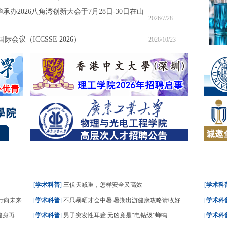
承办2026八角湾创新大会于7月28日-30日在山
2026/7/28
会议（ICCSSE 2026）
2026/10/23
[
学术科普
]
三伏天减重，怎样安全又高效
[
学术科
行向未来
[
学术科普
]
不只暴晒才会中暑 暑期出游健康攻略请收好
[
学术科
再升级
[
学术科普
]
男子突发性耳聋 元凶竟是“电钻级”蝉鸣
[
学术科