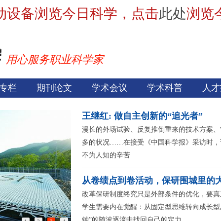
动设备浏览今日科学，点击
此处
浏览
用心服务职业科学家
专栏
期刊论文
学术会议
学术科普
人才
王继红: 做自主创新的“追光者”
漫长的外场试验、反复推倒重来的技术方案、
多的状况……在接受《中国科学报》采访时，
不为人知的辛苦
从卷绩点到卷活动，保研围城里的
改革保研制度终究只是外部条件的优化，要真
学生需要内在觉醒：从固定型思维转向成长型
钟”的随波逐流中找回自己的定力