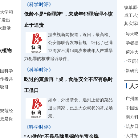
《科学时评》
镍单原
究大学和
低龄不是“免罪牌”，未成年犯罪治理不该
成工艺
开发出
其实际
止于追责
大脑活
·
每天
据央视新闻报道，近日，最高检、
公安部联合发布新规，细化了已满
·
学者提
虫植物
12周岁不满14周岁未成年人严重暴
·
俯冲
力犯罪的核准追诉条件。
·
“亚层
《科学时评》
·
新研
国科学
作者共
吃过的蒸蛋再上桌，食品安全不应有临时
人
吸引
工借口
·
广州
如今，外出堂食、遇到上错的菜品
退回商家，已是大众就餐的常见场
·
中国医
规范经
景。
·
南方
更是保
·
筑梦日
《科学时评》
·
人才招
“AI做的”不是品牌甩锅的免责金牌