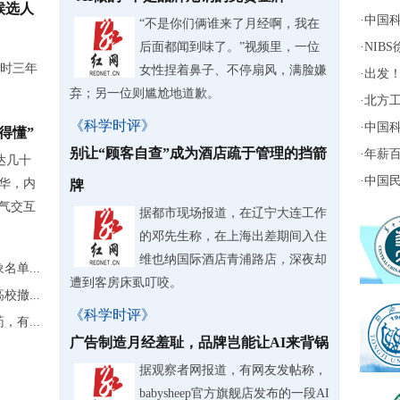
候选人
·
中国科
“不是你们俩谁来了月经啊，我在
后面都闻到味了。”视频里，一位
·
NIB
时三年
女性捏着鼻子、不停扇风，满脸嫌
·
出发！
弃；另一位则尴尬地道歉。
·
北方工
《科学时评》
·
中国科
得懂”
别让“顾客自查”成为酒店疏于管理的挡箭
·
年薪百
达几十
·
中国民
无华，内
牌
海气交互
据都市现场报道，在辽宁大连工作
的邓先生称，在上海出差期间入住
维也纳国际酒店青浦路店，深夜却
单...
遭到客房床虱叮咬。
撤...
《科学时评》
有...
广告制造月经羞耻，品牌岂能让AI来背锅
据观察者网报道，有网友发帖称，
babysheep官方旗舰店发布的一段AI