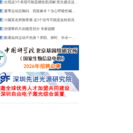
普
]
出现这3个表现可能是横纹肌溶解 医生建议这样科学运动
普
]
夏季运动后胸闷、四肢麻木？当心呼吸性碱中毒
普
]
小腿莫名肿胀疼痛 这3个信号可能是血栓前兆
普
]
控缓释药片勿随意切分 专家提醒
普
]
酷暑如何运动不伤身？养阳、择时、补水一文讲清|运动是良医