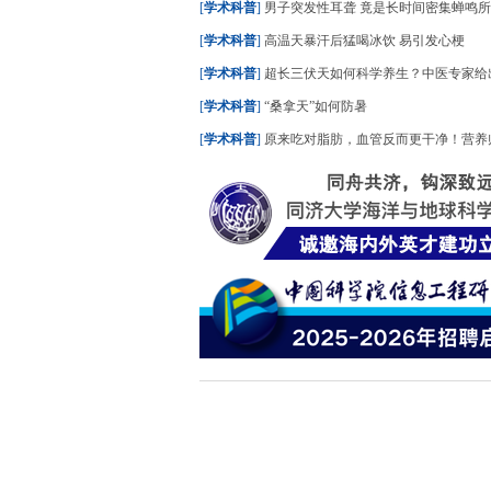
[
学术科普
]
男子突发性耳聋 竟是长时间密集蝉鸣
[
学术科普
]
高温天暴汗后猛喝冰饮 易引发心梗
[
学术科普
]
超长三伏天如何科学养生？中医专家给出“生活
[
学术科普
]
“桑拿天”如何防暑
[
学术科普
]
原来吃对脂肪，血管反而更干净！营养师列出“好脂肪”清单，建