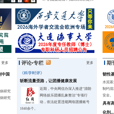
1
2
3
4
3D打印大飞机：81岁院士的“新长征”
评论•专栏
期
更多
更多
《科学时评》
制中国
韧性
斩断流量歪路，让团播健康发展
水泥基
近期，中央网信办深入推进“清朗·
制约混
病研究
网络娱乐团播乱象整治”专项行
安全。
病研究
动，依法处置违规网络团播账号
具有
1840余个。
化剂...