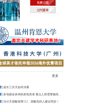
更多
普
]
超长三伏天如何消暑
普
]
多地接诊多例热射病患者 重点人群需警惕高温“杀手”
普
]
仅42天尿酸直降112，尿酸高的人建议照抄！