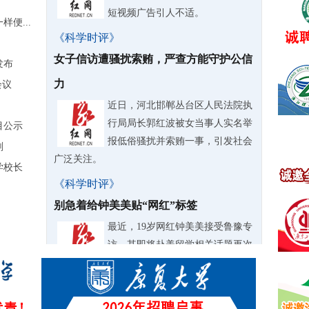
短视频广告引人不适。
便...
《科学时评》
女子信访遭骚扰索贿，严查方能守护公信
发布
力
会议
近日，河北邯郸丛台区人民法院执
行局局长郭红波被女当事人实名举
目公示
报低俗骚扰并索贿一事，引发社会
剂
广泛关注。
学校长
《科学时评》
别急着给钟美美贴“网红”标签
最近，19岁网红钟美美接受鲁豫专
访，其即将赴美留学相关话题再次
引发热议。