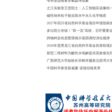
·
韦布望远镜看穿戴森球假象
·
之江实验室王坚院士：人工智能应该像纸一样
·
磁性纳米粒子能去除水中永久化学物质
·
2027年四川省自然科学基金项目申报指南
·
多位院士坐镇！“双一流”高校，召开重要
·
跨物种染色质图谱揭示基因调控演化规律
·
2026年度黑龙江省自然科学基金拟资助项
·
新型二维材料为酸性水电解提供高效催化
·
广西师范大学副校长宋树祥履新北部湾大
·
中国科学家首获威廉·诺德伯格奖章