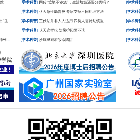
所致
[
学术科普
]
网传“垃圾不够烧”，生活垃圾还要分类吗？
[
学术科
[
学术科普
]
伏天急性肠胃炎 专家支招不同处理方法
[
学术科
处方”
[
学术科普
]
三伏贴并非人人适用 四类人需特别慎重
[
学术科
[
学术科普
]
伏天这样吃 防暑护阳两不误
[
学术科
议照着吃
[
学术科普
]
沙坑里藏着致命陷阱
[
学术科