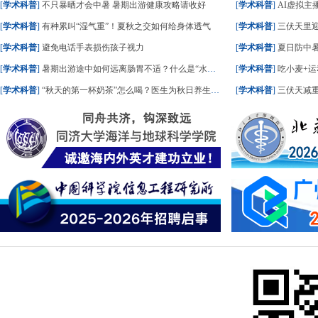
[
学术科普
]
不只暴晒才会中暑 暑期出游健康攻略请收好
[
学术科普
]
AI虚拟主播
[
学术科普
]
有种累叫“湿气重”！夏秋之交如何给身体透气
[
学术科普
]
三伏天里
[
学术科普
]
避免电话手表损伤孩子视力
[
学术科普
]
夏日防中暑
[
学术科普
]
暑期出游途中如何远离肠胃不适？什么是“水土不服”？一文了解
[
学术科普
]
吃小麦+运
[
学术科普
]
“秋天的第一杯奶茶”怎么喝？医生为秋日养生饮食划重点
[
学术科普
]
三伏天减重