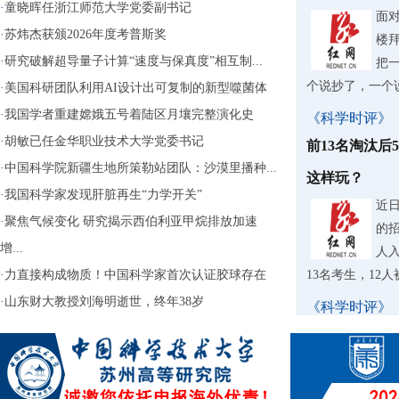
·
童晓晖任浙江师范大学党委副书记
面
·
苏炜杰获颁2026年度考普斯奖
楼
·
研究破解超导量子计算“速度与保真度”相互制...
把
个说抄了，一个
·
美国科研团队利用AI设计出可复制的新型噬菌体
·
我国学者重建嫦娥五号着陆区月壤完整演化史
《科学时评》
·
胡敏已任金华职业技术大学党委书记
前13名淘汰后
·
中国科学院新疆生地所策勒站团队：沙漠里播种...
这样玩？
·
我国科学家发现肝脏再生“力学开关”
近
·
聚焦气候变化 研究揭示西伯利亚甲烷排放加速
的
增...
人入
·
力直接构成物质！中国科学家首次认证胶球存在
13名考生，12
·
山东财大教授刘海明逝世，终年38岁
《科学时评》
苏泊尔AI擦
据
牌