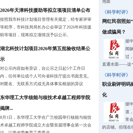
泡面
2026年天津科技援助等拟立项项目清单公布
《科学时评》
按照我市科技计划项目管理有关规定，经专家评审
网红民宿照如
等程序，市科技局局长办公会审议了2026年科技援
做成骗局？
助等项目，现将拟立项情况予以公示。
据
湖北科技计划项目2026年第五批验收结果公
闻
过
示
直通水面——这
对公示内容如有异议，自公示之日起5个工作日
《科学时评》
内，任何单位或个人可向省科技厅提出书面意见。
对匿名、无联系方式或无具体事实根据的异议
职业刷评明码
化
东华理工大学核能与核技术卓越工程师学院
据
揭牌...
道
8月1日，东华理工大学在广兰校园举行核能与核技
常
术卓越工程师学院成立大会暨首届理事会第一次会
的店铺。但现在
议。江西省委教育工委委员