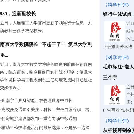
《科学时评》
985，迎新副校长
银行午休试点
近日，大连理工大学官网更新了领导班子信息，刘
近
巍教授已任学校副校长。
纸
休
南京大学数院院长 “不想干了”，复旦大学副
上班族叫苦不迭
系...
《科学时评》
近日，南京大学数学学院院长喻良的辞职信刷屏网
毛巾标注“老
络，院方证实，喻良目前已卸任院长职务；复旦大
三个字
学环境科学与工程系副系主任马臻教授同日通过社
近
交媒体表示
广
·
郑南宁：具身智能，在物理世界中成长
店
·
高校任免通知引关注：科长、主任自愿辞职，转...
广告写着“快速
·
住房城乡建设部发布一重点专项申报通知
《科学时评》
·
辅助生殖技术是治疗的最后选择，不是第一选择
从福楼拜到余