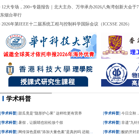
·
12大专场，200+专题报告｜北大主办、万华承办2026八角湾创新大会于7月
东烟台举行
·
2026年第IEEE十二届系统工程与控制科学国际会议（ICCSSE 2026）
学术科普
[
学术科普
]
甜瓜竟是“隐形护心果” 这样吃更有营养
[
学术科普
]
今日立秋
[
学术科普
]
暑假，让眼睛也轻松放个假
[
学术科普
]
非遗“九针疗
[
学术科普
]
网传深色蛋糕“添加大量色素”是真的吗 还能不能吃？
[
学术科普
]
酸奶开封后