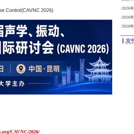
·
2026
se Control(CAVNC 2026)
·
2026
·
2026
友
cx.org/CAVNC/2026/