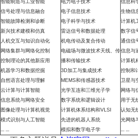
智能制造与工业智能
电力电子技术
信息科
信号处理与信息融合
电子信息技术
生物信
智能故障检测和诊断
电子科学与技术
计算机
新兴技术建模和仿真
雷达信号和数据处理
数字信
人机交互与知识自动化
机电传动及复合传动
通信信
网络集群与网络化控制
电磁场与微波技术天线、传
信息与
控制理论的其他新应用
播和传输技术
计算机
机器学习和数据挖掘
3D加工与集成技术
控制和
自然语言处理与理解
MEMS和传感器技术
卫星与
云计算与计算智能
光学互连和三维光子学
网络与
信息系统与网络安全
数字系统和逻辑设计
用于无
图像处理与计算机视觉
计算机体系结构和VLSI
认知无
模式识别与人工智能
先进的机器人系统
光网络
... ...
模拟和数字电子学
... ...