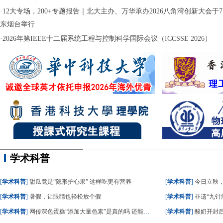
·
12大专场，200+专题报告｜北大主办、万华承办2026八角湾创新大会于7月
东烟台举行
·
2026年第IEEE十二届系统工程与控制科学国际会议（ICCSSE 2026）
学术科普
[
学术科普
]
甜瓜竟是“隐形护心果” 这样吃更有营养
[
学术科普
]
今日立秋
[
学术科普
]
暑假，让眼睛也轻松放个假
[
学术科普
]
非遗“九针疗
[
学术科普
]
网传深色蛋糕“添加大量色素”是真的吗 还能不能吃？
[
学术科普
]
酸奶开封后