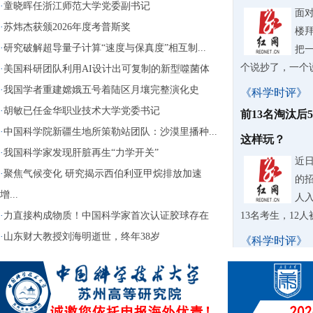
·
童晓晖任浙江师范大学党委副书记
面
·
苏炜杰获颁2026年度考普斯奖
楼
·
研究破解超导量子计算“速度与保真度”相互制...
把
个说抄了，一个
·
美国科研团队利用AI设计出可复制的新型噬菌体
·
我国学者重建嫦娥五号着陆区月壤完整演化史
《科学时评》
·
胡敏已任金华职业技术大学党委书记
前13名淘汰后
·
中国科学院新疆生地所策勒站团队：沙漠里播种...
这样玩？
·
我国科学家发现肝脏再生“力学开关”
近
·
聚焦气候变化 研究揭示西伯利亚甲烷排放加速
的
增...
人入
·
力直接构成物质！中国科学家首次认证胶球存在
13名考生，12
·
山东财大教授刘海明逝世，终年38岁
《科学时评》
苏泊尔AI擦
据
牌