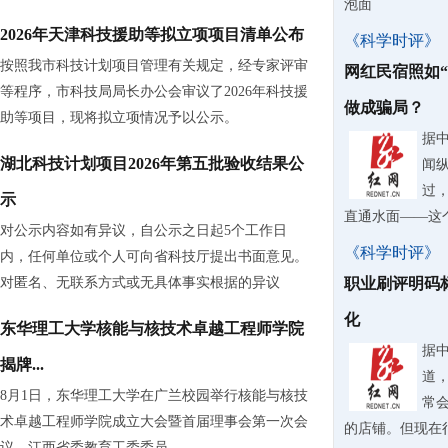
泡面
2026年天津科技援助等拟立项项目清单公布
《科学时评》
按照我市科技计划项目管理有关规定，经专家评审
网红民宿照如
等程序，市科技局局长办公会审议了2026年科技援
做成骗局？
助等项目，现将拟立项情况予以公示。
据
湖北科技计划项目2026年第五批验收结果公
闻
过
示
直通水面——这
对公示内容如有异议，自公示之日起5个工作日
《科学时评》
内，任何单位或个人可向省科技厅提出书面意见。
对匿名、无联系方式或无具体事实根据的异议
职业刷评明码
化
东华理工大学核能与核技术卓越工程师学院
据
揭牌...
道
8月1日，东华理工大学在广兰校园举行核能与核技
常
术卓越工程师学院成立大会暨首届理事会第一次会
的店铺。但现在
议。江西省委教育工委委员