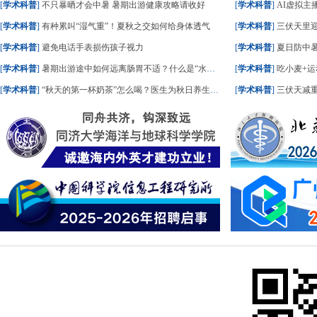
[
学术科普
]
不只暴晒才会中暑 暑期出游健康攻略请收好
[
学术科普
]
AI虚拟主播
[
学术科普
]
有种累叫“湿气重”！夏秋之交如何给身体透气
[
学术科普
]
三伏天里
[
学术科普
]
避免电话手表损伤孩子视力
[
学术科普
]
夏日防中暑
[
学术科普
]
暑期出游途中如何远离肠胃不适？什么是“水土不服”？一文了解
[
学术科普
]
吃小麦+运
[
学术科普
]
“秋天的第一杯奶茶”怎么喝？医生为秋日养生饮食划重点
[
学术科普
]
三伏天减重