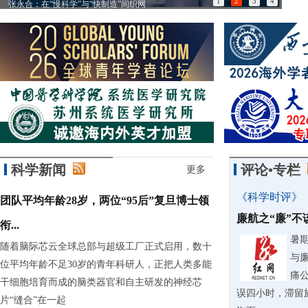
1
2
3
4
张永合：在“慢科学”与“快制造”间织网
85
科学新闻
评论•专栏
更多
《科学时评》
团队平均年龄28岁，两位“95后”复旦博士领
廉航之“廉”
衔...
暑
随着脑际芯云全球总部与超级工厂正式启用，数十
与
位平均年龄不足30岁的青年科研人，正把人类多能
痛
干细胞培育而成的脑类器官和自主研发的神经芯
误四小时，滞留
片“缝合”在一起