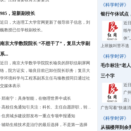
《科学时评》
985，迎新副校长
银行午休试点
近日，大连理工大学官网更新了领导班子信息，刘
近
巍教授已任学校副校长。
纸
休
南京大学数院院长 “不想干了”，复旦大学副
上班族叫苦不迭
系...
《科学时评》
近日，南京大学数学学院院长喻良的辞职信刷屏网
毛巾标注“老
络，院方证实，喻良目前已卸任院长职务；复旦大
三个字
学环境科学与工程系副系主任马臻教授同日通过社
近
交媒体表示
广
·
郑南宁：具身智能，在物理世界中成长
店
·
高校任免通知引关注：科长、主任自愿辞职，转...
广告写着“快速
·
住房城乡建设部发布一重点专项申报通知
《科学时评》
·
辅助生殖技术是治疗的最后选择，不是第一选择
从福楼拜到余