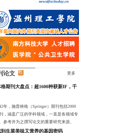
news@scitoday.cn
用中国人自己的雷达，追问电离层的秘密
刊论文
更多
格期刊大盘点：超1600种获新IF，千
42年，施普林格（Springer）期刊包括2000
刊，涵盖广泛的学科领域，一直是各领域专
、参考并为之撰写论文的重要研究来源。
找到生菜美味又营养的基因密码