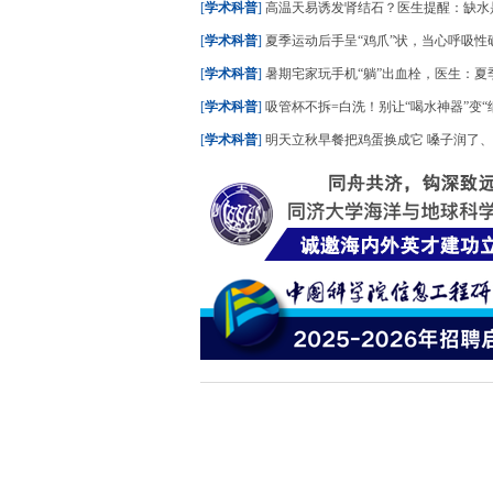
[
学术科普
]
高温天易诱发肾结石？医生提醒：缺水
[
学术科普
]
夏季运动后手呈“鸡爪”状，当心呼吸性
[
学术科普
]
暑期宅家玩手机“躺”出血栓，医生：夏季久
[
学术科普
]
吸管杯不拆=白洗！别让“喝水神器”变“细
[
学术科普
]
明天立秋早餐把鸡蛋换成它 嗓子润了、晚上睡