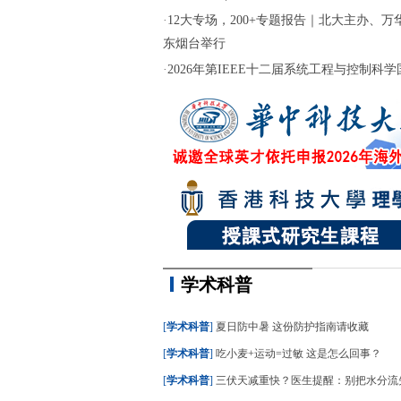
·
12大专场，200+专题报告｜北大主办、万华
东烟台举行
·
2026年第IEEE十二届系统工程与控制科学国际
学术科普
[
学术科普
]
夏日防中暑 这份防护指南请收藏
[
学术科普
]
吃小麦+运动=过敏 这是怎么回事？
[
学术科普
]
三伏天减重快？医生提醒：别把水分流失当