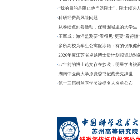
·
“我的目的是阻止他当选院士”，院士候选人两
·
科研经费高风险问题
·
从卷绩点到卷活动，保研围城里的大学生
·
王军成：海洋监测要“看得见”更要“看得懂
·
多所高校为学生公寓配冰箱：有的仅限储药，
·
2026年度江苏省卓越博士后计划拟资助对象名
·
27年前的博士论文存在抄袭，明星学者被高校
·
湖南中医药大学原党委书记蔡光先辞世
·
第十三届树兰医学奖被提名人名单公布