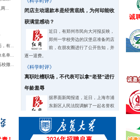
《科学时评》
...
闭店主动退款本是经营底线，为何却能收
获满堂感动？
近日，有郑州市民向大河报反映，
”
郑州一学校旁边的汉堡店准备闭店
有...
前，在朋友圈进行了公开告知，并
单...
逐一退费。
撤...
《科学时评》
离职吐槽职场，不代表可以拿“老登”进行
年龄羞辱
据界面新闻报道，近日，上海市浦
东新区人民法院调解了一起名誉权
纠纷。
《科学时评》
微过重罚要不得，企业管理不能机械僵化