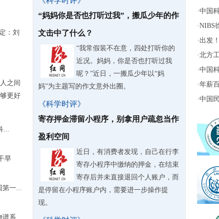
《科学时评》
·
中国科
“妈妈你是否也打听过我”，搬瓜少年的作
·
NIB
决定：刘
文击中了什么？
·
出发！
“我常假装不在意，四处打听你的
·
北方工
近况。妈妈，你是否也打听过我
·
中国科
呢？”近日，一搬瓜少年以“妈
人之间
·
年薪百
妈”为主题写的作文意外出圈。
够更好
·
中国民
《科学时评》
寄存押金滞留小程序，别拿用户疏忽当作
..
盈利空间
近日，有消费者发现，自己在行李
干旱
寄存小程序中缴纳的押金，在结束
寄存后并未直接退回个人账户，而
一...
是停留在小程序账户内，需要进一步操作提
现。
物谱系