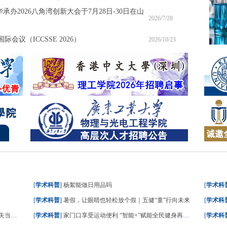
承办2026八角湾创新大会于7月28日-30日在山
2026/7/28
会议（ICCSSE 2026）
2026/10/23
[
学术科普
]
杨絮能做日用品吗
[
学术科
[
学术科普
]
暑假，让眼睛也轻松放个假｜五健“童”行向未来
[
学术科
成减脂
[
学术科普
]
家门口享受运动便利 “智能+”赋能全民健身再升级
[
学术科