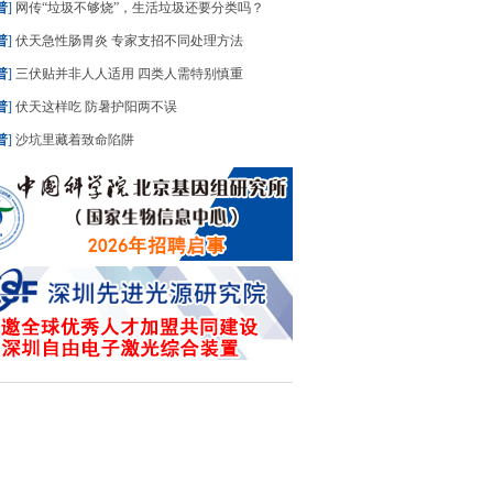
普
]
网传“垃圾不够烧”，生活垃圾还要分类吗？
普
]
伏天急性肠胃炎 专家支招不同处理方法
普
]
三伏贴并非人人适用 四类人需特别慎重
普
]
伏天这样吃 防暑护阳两不误
普
]
沙坑里藏着致命陷阱