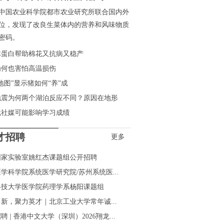
中国农业科学院都市农业研究所联合国内外
位，发现了改良生菜体内的营养和风味物质
密码。
体蛋白帮助棉花又抗病又稳产
为何也害怕高温损伤
地图”显示猪如何“养”成
地震为何两个湖泊反应不同？原因在地形
玩社媒可能影响学习成绩
才招聘
更多
国家实验室姚红杰课题组公开招聘
学科学院系统医学研究院/苏州系统医...
科技大学医学院药理学系杨阳课题组
新，聚力英才｜北京工业大学常年诚...
聘 | 香港中文大学（深圳）2026翔龙...