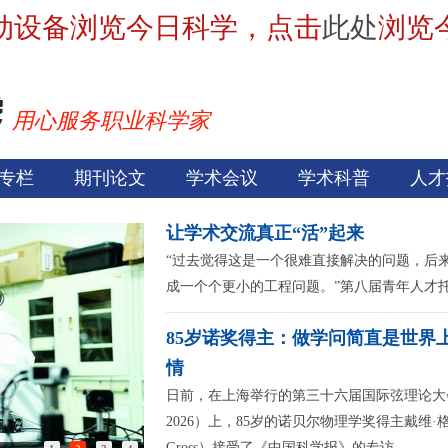
动设备浏览今日科学，点击
此处
浏览
用心服务职业科学家
专栏
期刊论文
学术会议
学术科普
人才
让学术交流真正“活”起来
“过去觉得这是一个很难直接解决的问题，后
成一个个更小的工程问题。”第八届青年人才
85岁诺奖得主：做学问简直是世界
情
日前，在上海举行的第三十六届国际弦理论大会（S
2026）上，85岁的诺贝尔物理学奖得主戴维·格
Gross）接受了《中国科学报》的专访。