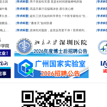
是主因
[
学术科普
]
男子突发性耳聋 竟是长时间密集蝉鸣所致
[
学术科
碱中毒
[
学术科普
]
高温天暴汗后猛喝冰饮 易引发心梗
[
学术科
坐风险高
[
学术科普
]
超长三伏天如何科学养生？中医专家给出“生活处方”
[
学术科
菌温床”
[
学术科普
]
“桑拿天”如何防暑
[
学术科
踏实了
[
学术科普
]
原来吃对脂肪，血管反而更干净！营养师列出“好脂肪”清单，建议照着吃
[
学术科