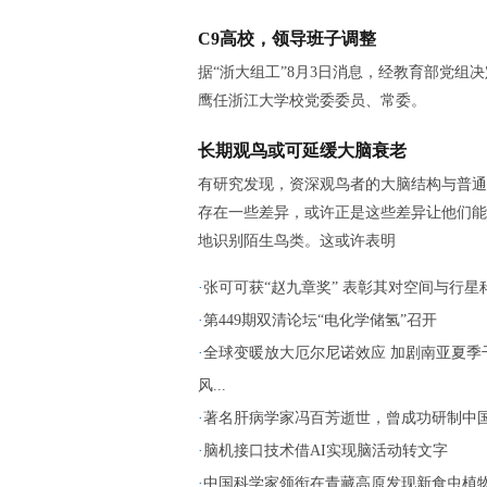
C9高校，领导班子调整
据“浙大组工”8月3日消息，经教育部党组
鹰任浙江大学校党委委员、常委。
长期观鸟或可延缓大脑衰老
有研究发现，资深观鸟者的大脑结构与普通
存在一些差异，或许正是这些差异让他们能
地识别陌生鸟类。这或许表明
·
张可可获“赵九章奖” 表彰其对空间与行星科.
·
第449期双清论坛“电化学储氢”召开
·
全球变暖放大厄尔尼诺效应 加剧南亚夏季
风...
·
著名肝病学家冯百芳逝世，曾成功研制中国第
·
脑机接口技术借AI实现脑活动转文字
·
中国科学家领衔在青藏高原发现新食虫植