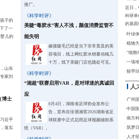
推广。
近日，
《科学时评》
科研单
孩子的
的基因
美睫“毒胶水”害人不浅，颜值消费监管不
诞下了一
·
叶绿
能失明
T婴儿的
·
植物
嫁接睫毛已经是当下非常普及的美
·
“细胞
容项目，线上网红胶水销量动辄几
·
一场
十万，线下美睫门店也随处可见。
，山东
·
较早
《科学时评》
专家刘
“湘超”联赛启用VAR，是对球迷的真诚回
人
应
（博士
·
广州
8月4日，湖南省足球协会发布公
·
中国医
告，宣布在珍酒湘窖2026湖南省足
·
南方
习近平
球联赛中正式启用足球视频辅助系
·
筑梦日
，落实
统（VAR）。
·
人才招