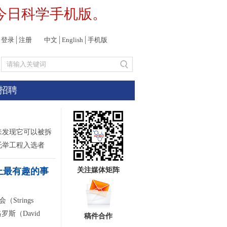
今日科学手机版。
登录
│
注册
中文
│
English
│
手机版
招聘
来发现它可以被拆
托举工程入选者
上最有趣的事
关注媒体矩阵
trings
罗斯（David
稿件合作