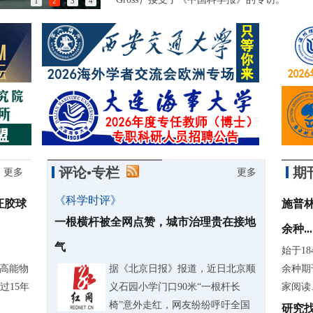
1
2
3
4
以匠心突破封锁，他们稳稳守护北京时间
评论•专栏
期
更多
更多
《科学时评》
证胶球
施普林
一根横杆被全网点赞，城市治理贵在接地
余种...
气
始于18
际高能物
据《北京日报》报道，近日北京顺
余种期
过15年
义石园小学门口90米“一根杆长
家阅读
椅”意外走红，网友纷纷呼吁全国
研究