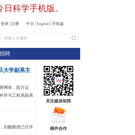
今日科学手机版。
登录
│
注册
中文
│
English
│
手机版
招聘
复旦大学副系主
屏网络，院方证
科学与工程系副系
关注媒体矩阵
，刘巍教授已任学
稿件合作