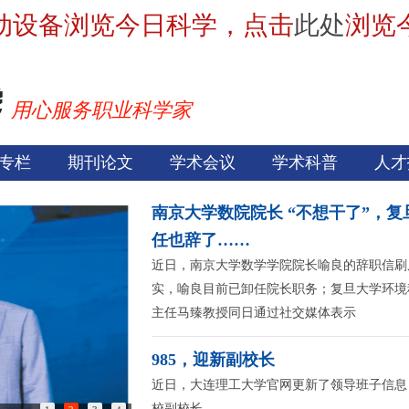
动设备浏览今日科学，点击
此处
浏览
用心服务职业科学家
专栏
期刊论文
学术会议
学术科普
人才
南京大学数院院长 “不想干了”，
任也辞了……
近日，南京大学数学学院院长喻良的辞职信刷
实，喻良目前已卸任院长职务；复旦大学环境
主任马臻教授同日通过社交媒体表示
985，迎新副校长
近日，大连理工大学官网更新了领导班子信息
校副校长。