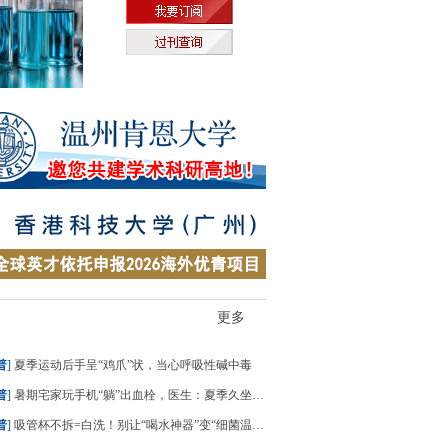
更多
普
]
夏季运动后手呈“鸡爪”状，当心呼吸性碱中毒
普
]
暑期宅家玩手机“躺”出血栓，医生：夏季久坐风险高
普
]
吸管杯不拆=白洗！别让“喝水神器”变“细菌温床”