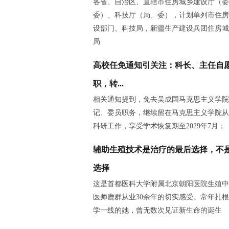
各省、自治区、直辖市住房城乡建设厅（委
委）、科技厅（局、委），计划单列市住房
设部门、科技局，新疆生产建设兵团住房城
局
高校任免通知引关注：科长、主任自
职，转...
相关通知提到，免去吴成国马克思主义学院
记、委员职务，继续留在马克思主义学院从
科研工作，享受学术恢复期至2029年7月；
辅助生殖技术是治疗的最后选择，不
选择
这是首都医科大学附属北京朝阳医院生殖中
医师鹿群从业30余年的切实感受。常年扎
学一线的她，曾无数次见证新生命的诞生