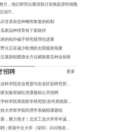
努力，他们研究出膜溶肽计划免疫原性细胞
症治疗。
揭示甘蔗杂交种雌性恢复的机制
西瓜新品种培育有了新路径
磁体的拓扑磁子研究获理论进展
大野火正在减少欧洲的太阳能发电量
量泛基因组图谱全方位赋能黄瓜种业创新
才招聘
更多
业科学院农业资源与农业区划研究所...
国家实验室姚红杰课题组公开招聘
学科学院系统医学研究院/苏州系统医...
科技大学医学院药理学系杨阳课题组
新，聚力英才｜北京工业大学常年诚...
聘 | 香港中文大学（深圳）2026翔龙...