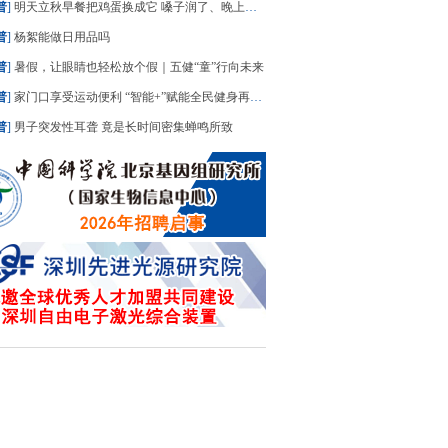
普
]
明天立秋早餐把鸡蛋换成它 嗓子润了、晚上睡踏实了
普
]
杨絮能做日用品吗
普
]
暑假，让眼睛也轻松放个假｜五健“童”行向未来
普
]
家门口享受运动便利 “智能+”赋能全民健身再升级
普
]
男子突发性耳聋 竟是长时间密集蝉鸣所致