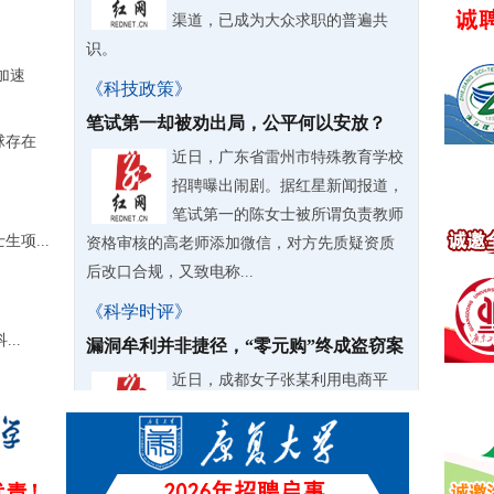
渠道，已成为大众求职的普遍共
识。
加速
《科技政策》
笔试第一却被劝出局，公平何以安放？
球存在
近日，广东省雷州市特殊教育学校
招聘曝出闹剧。据红星新闻报道，
笔试第一的陈女士被所谓负责教师
项...
资格审核的高老师添加微信，对方先质疑资质
后改口合规，又致电称...
《科学时评》
..
漏洞牟利并非捷径，“零元购”终成盗窃案
近日，成都女子张某利用电商平
台“以旧换新”活动漏洞，不花一分
钱“零元购”三千余台家电，不仅自
用还大肆转卖牟利，甚至拉拢亲友、前同事共