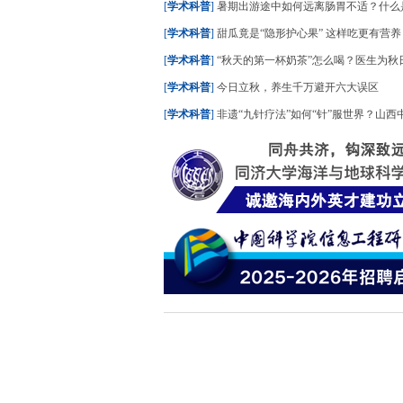
[
学术科普
]
暑期出游途中如何远离肠胃不适？什么是“水土不服”？
[
学术科普
]
甜瓜竟是“隐形护心果” 这样吃更有营养
[
学术科普
]
“秋天的第一杯奶茶”怎么喝？医生为秋日养生饮
[
学术科普
]
今日立秋，养生千万避开六大误区
[
学术科普
]
非遗“九针疗法”如何“针”服世界？山西中医