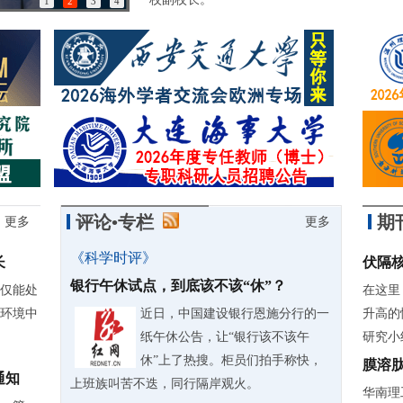
1
2
3
4
85岁诺奖得主：做学问简直是世界上最有趣的事情
评论•专栏
期
更多
更多
《科学时评》
长
伏隔
银行午休试点，到底该不该“休”？
仅能处
在这里
环境中
近日，中国建设银行恩施分行的一
升高的
纸午休公告，让“银行该不该午
研究小组
休”上了热搜。柜员们拍手称快，
膜溶
通知
上班族叫苦不迭，同行隔岸观火。
华南理