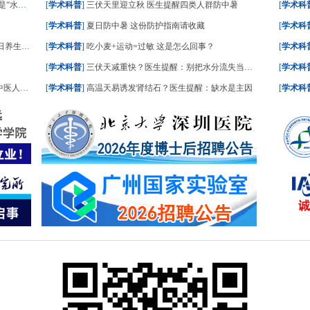
一文了解
[
学术科普
]
三伏天里迎立秋 医生提醒四类人群防中暑
[
学术科
[
学术科普
]
夏日防中暑 这份防护指南请收藏
[
学术科
食划重点
[
学术科普
]
吃小麦+运动=过敏 这是怎么回事？
[
学术科
[
学术科普
]
三伏天减重快？医生提醒：别把水分流失当成减脂
[
学术科
人这样答
[
学术科普
]
高温天易诱发肾结石？医生提醒：缺水是主因
[
学术科