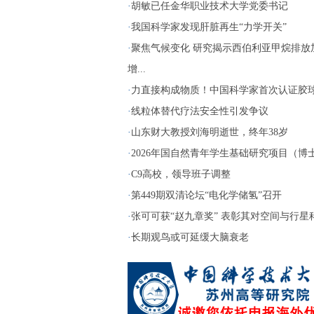
·
胡敏已任金华职业技术大学党委书记
·
我国科学家发现肝脏再生“力学开关”
·
聚焦气候变化 研究揭示西伯利亚甲烷排放
增...
·
力直接构成物质！中国科学家首次认证胶
·
线粒体替代疗法安全性引发争议
·
山东财大教授刘海明逝世，终年38岁
·
2026年国自然青年学生基础研究项目（博士生
·
C9高校，领导班子调整
·
第449期双清论坛“电化学储氢”召开
·
张可可获“赵九章奖” 表彰其对空间与行星科.
·
长期观鸟或可延缓大脑衰老