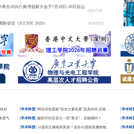
承办2026八角湾创新大会于7月28日-30日在山
2026/7/28
会议（ICCSSE 2026）
2026/10/23
请收好
[
学术科普
]
网传深色蛋糕“添加大量色素”是真的吗 还能不能吃？
[
学术科
体透气
[
学术科普
]
酸奶开封后冒出一层“黄水”，还能喝吗？
[
学术科
[
学术科普
]
AI虚拟主播难辨真假？这份AI虚拟直播购物指南请收好
[
学术科