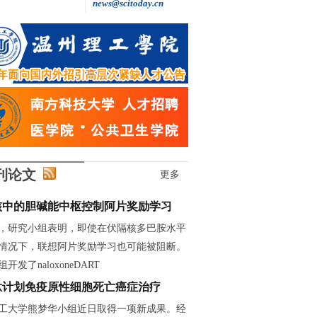
news@scitoday.cn
王继红: 做自主创新的“追光者”
刊论文
更多
核中的胆碱能中枢控制阿片奖励学习
，研究小组表明，即使在伏隔核多巴胺水平
情况下，联想阿片奖励学习也可能被阻断。
开发了naloxoneDART
肽计划免疫原性细胞死亡癌症治疗
工大学熊梦华小组近日取得一项新成果。经