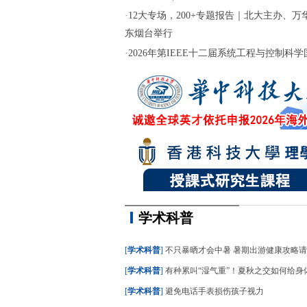
·
12大专场，200+专题报告｜北大主办、万华
东烟台举行
·
2026年第IEEE十二届系统工程与控制科学国际
学术科普
[
学术科普
]
不只暴晒才会中暑 暑期出游健康攻略
[
学术科普
]
有种累叫“湿气重”！夏秋之交如何给身
[
学术科普
]
避免电话手表损伤孩子视力