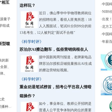
”相互
·
中国科
这样玩？
·
NIB
近日，佛山季华中学物理教师岗位
源量子
·
出发！
的招聘结果，看得人匪夷所思：18
学组成
人入围面试，笔试81分到99分的前
·
北方工
13名考生，12人被判定“面试不合格”
·
中国科
《科学时评》
·
年薪百
新型噬
苏泊尔AI擦边翻车，低俗营销病根在人
据中国新闻周刊报道，老牌家电品
表的新
牌苏泊尔授权店铺批量推出AI生成
了全新、
的擦边营销短视频。
体。
《科学时评》
重金劝退笔试榜首，招考公平岂容人情暗
箱操作？
化史
如今，事业单位、教师公开招聘是
种...
普通人公平竞争体制内岗位的重要