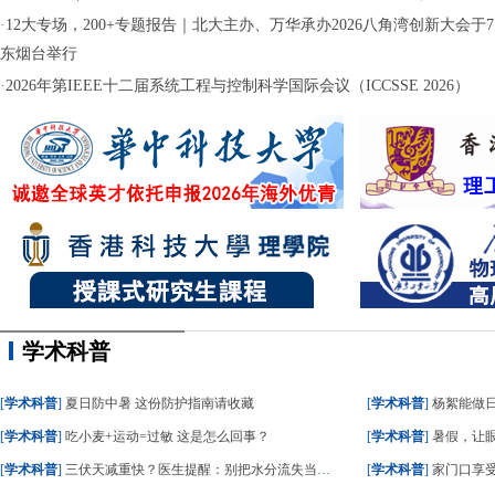
·
12大专场，200+专题报告｜北大主办、万华承办2026八角湾创新大会于7月
东烟台举行
·
2026年第IEEE十二届系统工程与控制科学国际会议（ICCSSE 2026）
学术科普
[
学术科普
]
夏日防中暑 这份防护指南请收藏
[
学术科普
]
杨絮能做
[
学术科普
]
吃小麦+运动=过敏 这是怎么回事？
[
学术科普
]
暑假，让眼
[
学术科普
]
三伏天减重快？医生提醒：别把水分流失当成减脂
[
学术科普
]
家门口享受