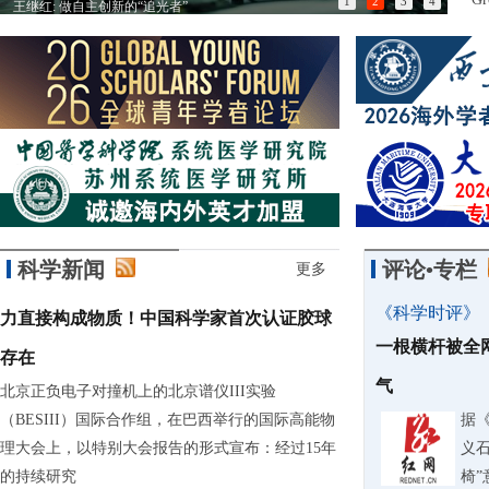
1
2
3
4
王继红: 做自主创新的“追光者”
以匠
科学新闻
评论•专栏
更多
《科学时评》
力直接构成物质！中国科学家首次认证胶球
一根横杆被全
存在
气
北京正负电子对撞机上的北京谱仪III实验
（BESIII）国际合作组，在巴西举行的国际高能物
据
理大会上，以特别大会报告的形式宣布：经过15年
义石
的持续研究
椅