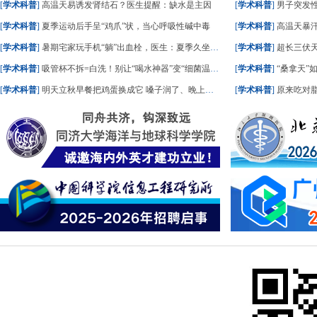
[
学术科普
]
高温天易诱发肾结石？医生提醒：缺水是主因
[
学术科普
]
男子突发
[
学术科普
]
夏季运动后手呈“鸡爪”状，当心呼吸性碱中毒
[
学术科普
]
高温天暴
[
学术科普
]
暑期宅家玩手机“躺”出血栓，医生：夏季久坐风险高
[
学术科普
]
超长三伏天
[
学术科普
]
吸管杯不拆=白洗！别让“喝水神器”变“细菌温床”
[
学术科普
]
“桑拿天”
[
学术科普
]
明天立秋早餐把鸡蛋换成它 嗓子润了、晚上睡踏实了
[
学术科普
]
原来吃对脂肪，血