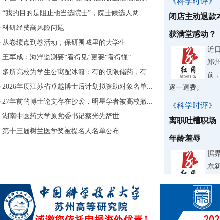
《科学时评》
·
“我的目的是阻止他当选院士”，院士候选人两...
闭店主动退款
·
科研经费高风险问题
获满堂感动？
·
从卷绩点到卷活动，保研围城里的大学生
近
·
王军成：海洋监测要“看得见”更要“看得懂”
郑
·
多所高校为学生公寓配冰箱：有的仅限储药，有...
前
·
2026年度江苏省卓越博士后计划拟资助对象名单...
逐一退费。
·
27年前的博士论文存在抄袭，明星学者被高校撤...
《科学时评》
·
湖南中医药大学原党委书记蔡光先辞世
离职吐槽职场
·
第十三届树兰医学奖被提名人名单公布
年龄羞辱
据
东
纠
《科学时评》
微过重罚要不