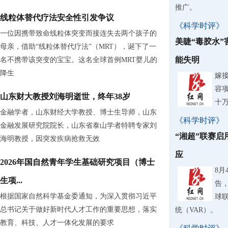
推广。
线粒体替代疗法安全性引发争议
《科学时评》
一位因携带致命线粒体突变而接连失去两个孩子的
美睫“毒胶水
母亲，借助“线粒体替代疗法”（MRT），诞下了一
能失明
名不携带该突变的宝宝。这名全球首例MRT婴儿的
降生
嫁
容
山东财大教授刘海明逝世，终年38岁
十
金融学者，山东财经大学教授、博士生导师，山东
《科学时评》
金融发展研究院院长，山东省泰山学者特聘专家刘
“湘超”联赛启
海明教授，因突发疾病抢救无效
应
2026年国自然青年学生基础研究项目（博士
8
生项...
告，
根据国家自然科学基金委通知，为深入贯彻习近平
球
总书记关于做好新时代人才工作的重要思想，落实
统（VAR）。
教育、科技、人才一体化发展的要求