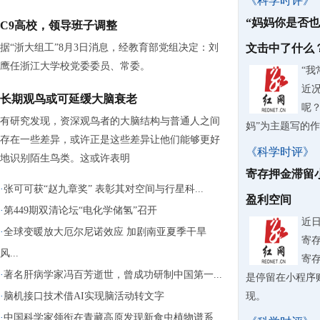
《科学时评》
“妈妈你是否
C9高校，领导班子调整
据“浙大组工”8月3日消息，经教育部党组决定：刘
文击中了什么
鹰任浙江大学校党委委员、常委。
“
近
长期观鸟或可延缓大脑衰老
呢？
有研究发现，资深观鸟者的大脑结构与普通人之间
妈”为主题写的
存在一些差异，或许正是这些差异让他们能够更好
《科学时评》
地识别陌生鸟类。这或许表明
寄存押金滞留
·
张可可获“赵九章奖” 表彰其对空间与行星科...
盈利空间
·
第449期双清论坛“电化学储氢”召开
近
·
全球变暖放大厄尔尼诺效应 加剧南亚夏季干旱
寄
风...
寄
·
著名肝病学家冯百芳逝世，曾成功研制中国第一...
是停留在小程序
·
脑机接口技术借AI实现脑活动转文字
现。
·
中国科学家领衔在青藏高原发现新食虫植物谱系