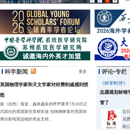
1
2
3
4
张永合：在“慢科学”与“快制造”间织网
85
科学新闻
评论•专栏
更多
《科学时评》
英国物理学家和天文学家对经费削减感到愤
志愿规划标错
怒
管了
据《自然》报道，越来越多的呼声要求7月20日正
式就任的英国新任首相安迪·伯纳姆恢复对英国洛
近
弗尔射电望远镜的资金支持。
花费
限