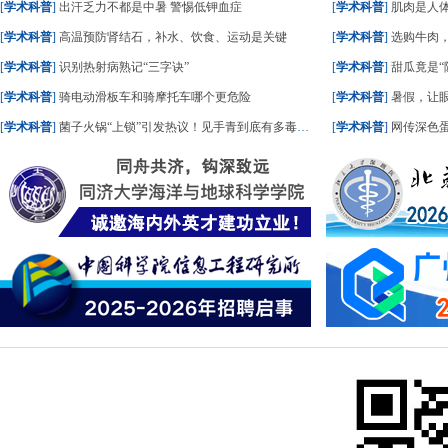
[
学术科普
]
出汗乏力不都是中暑 警惕低钾血症
[
学术科普
]
肌肉是人体“硬
[
学术科普
]
高温预防肾结石，补水、饮食、运动是关键
[
学术科普
]
选购牛肉
[
学术科普
]
识别热射病熟记“三字诀”
[
学术科普
]
甜瓜竟是“
[
学术科普
]
骑电动滑板车和骑摩托车哪个更危险
[
学术科普
]
暑假，让
[
学术科普
]
菌子火锅“上锁”引发热议！见手青到底有多毒？专家详解
[
学术科普
]
网传深色蛋糕