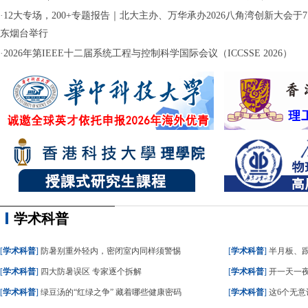
·
12大专场，200+专题报告｜北大主办、万华承办2026八角湾创新大会于7月
东烟台举行
·
2026年第IEEE十二届系统工程与控制科学国际会议（ICCSSE 2026）
学术科普
[
学术科普
]
防暑别重外轻内，密闭室内同样须警惕
[
学术科普
]
半月板、
[
学术科普
]
四大防暑误区 专家逐个拆解
[
学术科普
]
开一天一夜
[
学术科普
]
绿豆汤的“红绿之争” 藏着哪些健康密码
[
学术科普
]
这6个无意识