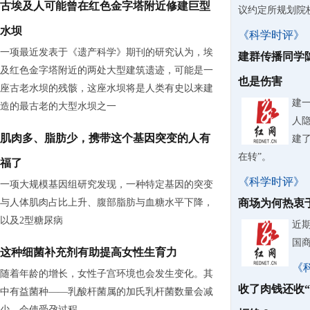
古埃及人可能曾在红色金字塔附近修建巨型
议约定所规划院
水坝
《科学时评》
一项最近发表于《遗产科学》期刊的研究认为，埃
建群传播同学
及红色金字塔附近的两处大型建筑遗迹，可能是一
也是伤害
座古老水坝的残骸，这座水坝将是人类有史以来建
建
造的最古老的大型水坝之一
人
肌肉多、脂肪少，携带这个基因突变的人有
建了
在转”。
福了
《科学时评》
一项大规模基因组研究发现，一种特定基因的突变
与人体肌肉占比上升、腹部脂肪与血糖水平下降，
商场为何热衷
以及2型糖尿病
近
国
这种细菌补充剂有助提高女性生育力
《
随着年龄的增长，女性子宫环境也会发生变化。其
收了肉钱还收
中有益菌种——乳酸杆菌属的加氏乳杆菌数量会减
少，会使受孕过程