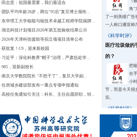
《
·
田志坚：祖国最需要，我们最适合
角“
·
团队平均年龄28岁，两位“95后”复旦博士领衔...
了一则美瞳广告
·
东华理工大学核能与核技术卓越工程师学院揭牌...
一人称口播宣称产品
·
湖北科技计划项目2026年第五批验收结果公示
《科学时评》
·
2026年天津科技援助等拟立项项目清单公布
医疗垃圾做的
·
获批复！C9，迎来新校园
的？
·
习近平：深化科教界“帽子”治理，严肃惩处学...
把
·
985，迎新副校长
在
·
南京大学数院院长 “不想干了”，复旦大学副...
小
·
住房城乡建设部发布一重点专项申报通知
节，而是今天很
·
高校任免通知引关注：科长、主任自愿辞职，转...
实。
《科学时评》
台风天9岁男
被无视？