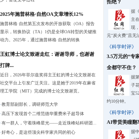
拒绝？
据
2025年施普林格·自然OA文章增长12%
主
施普林格·自然第五次发布的开放获取（OA）报告
现，
显示，转换协议（TA）1仍是全球OA转型的关键推
元“炭火费”且无
动力。2025年，通过施普林格·自然的转换
《科学时评》
王虹博士论文致谢走红：谢谢导师，也谢谢
3.5万元的“
打牌...
全都守不住？
近日，2026年菲尔兹奖得主王虹的博士论文致谢在
据
社交平台上引发广泛关注。这是她于2019年在麻省
子花
理工学院（MIT）完成的博士论文致谢页。
宝
约10分钟。
·
教育部副部长，调研师范大学
《科学时评》
·
高压下发现首个二维范德华重费米子超导体
AI带货美瞳
·
有一群人，守着珠峰星光——走近珠峰站科研团...
据
·
好奇心，是这些顶尖科学家共同的初心