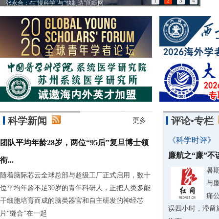
1
2
3
4
张永合：在“慢科学”与“快制造”间织网
85
科学新闻
评论•专栏
更多
《科学时评》
团队平均年龄28岁，两位“95后”复旦博士领
廉航之“廉”
衔...
暑
随着脑际芯云全球总部与超级工厂正式启用，数十
与
位平均年龄不足30岁的青年科研人，正把人类多能
痛
干细胞培育而成的脑类器官和自主研发的神经芯
误四小时，滞留
片“缝合”在一起