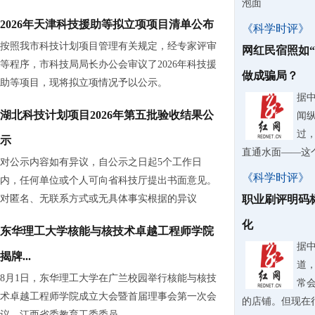
泡面
2026年天津科技援助等拟立项项目清单公布
《科学时评》
按照我市科技计划项目管理有关规定，经专家评审
网红民宿照如
等程序，市科技局局长办公会审议了2026年科技援
做成骗局？
助等项目，现将拟立项情况予以公示。
据
湖北科技计划项目2026年第五批验收结果公
闻
过
示
直通水面——这
对公示内容如有异议，自公示之日起5个工作日
《科学时评》
内，任何单位或个人可向省科技厅提出书面意见。
对匿名、无联系方式或无具体事实根据的异议
职业刷评明码
化
东华理工大学核能与核技术卓越工程师学院
据
揭牌...
道
8月1日，东华理工大学在广兰校园举行核能与核技
常
术卓越工程师学院成立大会暨首届理事会第一次会
的店铺。但现在
议。江西省委教育工委委员