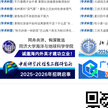
[
学术科普
]
不只暴晒才会中暑 暑期出游健康攻略请收好
[
学术科普
]
AI虚拟主播
[
学术科普
]
有种累叫“湿气重”！夏秋之交如何给身体透气
[
学术科普
]
三伏天里
[
学术科普
]
避免电话手表损伤孩子视力
[
学术科普
]
夏日防中暑
[
学术科普
]
暑期出游途中如何远离肠胃不适？什么是“水土不服”？一文了解
[
学术科普
]
吃小麦+运
[
学术科普
]
“秋天的第一杯奶茶”怎么喝？医生为秋日养生饮食划重点
[
学术科普
]
三伏天减重