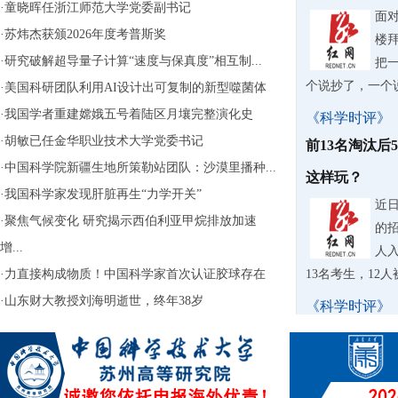
·
童晓晖任浙江师范大学党委副书记
面
·
苏炜杰获颁2026年度考普斯奖
楼
·
研究破解超导量子计算“速度与保真度”相互制...
把
个说抄了，一个
·
美国科研团队利用AI设计出可复制的新型噬菌体
·
我国学者重建嫦娥五号着陆区月壤完整演化史
《科学时评》
·
胡敏已任金华职业技术大学党委书记
前13名淘汰后
·
中国科学院新疆生地所策勒站团队：沙漠里播种...
这样玩？
·
我国科学家发现肝脏再生“力学开关”
近
·
聚焦气候变化 研究揭示西伯利亚甲烷排放加速
的
增...
人入
·
力直接构成物质！中国科学家首次认证胶球存在
13名考生，12
·
山东财大教授刘海明逝世，终年38岁
《科学时评》
苏泊尔AI擦
据
牌