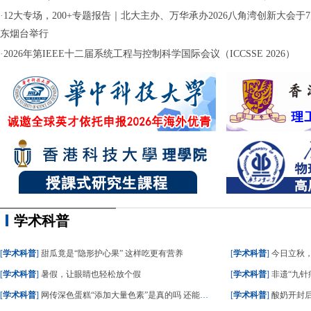
·
12大专场，200+专题报告｜北大主办、万华承办2026八角湾创新大会于7月
东烟台举行
·
2026年第IEEE十二届系统工程与控制科学国际会议（ICCSSE 2026）
学术科普
[
学术科普
]
甜瓜竟是“隐形护心果” 这样吃更有营养
[
学术科普
]
今日立秋
[
学术科普
]
暑假，让眼睛也轻松放个假
[
学术科普
]
非遗“九针疗
[
学术科普
]
网传深色蛋糕“添加大量色素”是真的吗 还能不能吃？
[
学术科普
]
酸奶开封后