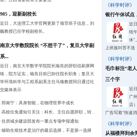
《科学时评》
985，迎新副校长
银行午休试点
近日，大连理工大学官网更新了领导班子信息，刘
近
巍教授已任学校副校长。
纸
休
南京大学数院院长 “不想干了”，复旦大学副
上班族叫苦不迭
系...
《科学时评》
近日，南京大学数学学院院长喻良的辞职信刷屏网
毛巾标注“老
络，院方证实，喻良目前已卸任院长职务；复旦大
三个字
学环境科学与工程系副系主任马臻教授同日通过社
近
交媒体表示
广
·
郑南宁：具身智能，在物理世界中成长
店
·
高校任免通知引关注：科长、主任自愿辞职，转...
广告写着“快速
·
住房城乡建设部发布一重点专项申报通知
《科学时评》
·
辅助生殖技术是治疗的最后选择，不是第一选择
从福楼拜到余