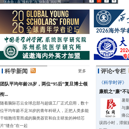
1
2
3
4
张永合：在“慢科学”与“快制造”间织网
85
科学新闻
评论•专栏
更多
《科学时评》
团队平均年龄28岁，两位“95后”复旦博士领
廉航之“廉”
衔...
暑
随着脑际芯云全球总部与超级工厂正式启用，数十
与
位平均年龄不足30岁的青年科研人，正把人类多能
痛
干细胞培育而成的脑类器官和自主研发的神经芯
误四小时，滞留
片“缝合”在一起