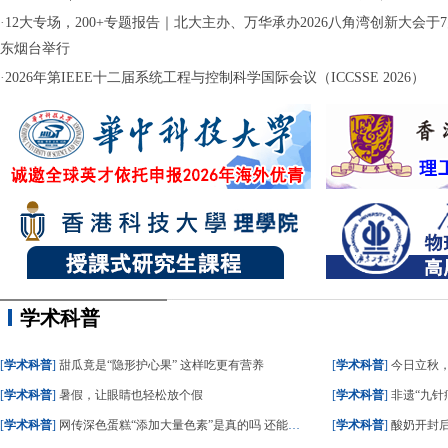
·
12大专场，200+专题报告｜北大主办、万华承办2026八角湾创新大会于7月
东烟台举行
·
2026年第IEEE十二届系统工程与控制科学国际会议（ICCSSE 2026）
学术科普
[
学术科普
]
甜瓜竟是“隐形护心果” 这样吃更有营养
[
学术科普
]
今日立秋
[
学术科普
]
暑假，让眼睛也轻松放个假
[
学术科普
]
非遗“九针疗
[
学术科普
]
网传深色蛋糕“添加大量色素”是真的吗 还能不能吃？
[
学术科普
]
酸奶开封后