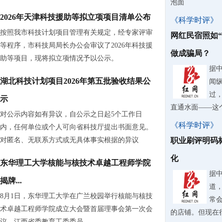
泡面
2026年天津科技援助等拟立项项目清单公布
《科学时评》
按照我市科技计划项目管理有关规定，经专家评审
网红民宿照如
等程序，市科技局局长办公会审议了2026年科技援
做成骗局？
助等项目，现将拟立项情况予以公示。
据
湖北科技计划项目2026年第五批验收结果公
闻
过
示
直通水面——这
对公示内容如有异议，自公示之日起5个工作日
《科学时评》
内，任何单位或个人可向省科技厅提出书面意见。
对匿名、无联系方式或无具体事实根据的异议
职业刷评明码
化
东华理工大学核能与核技术卓越工程师学院
据
揭牌...
道
8月1日，东华理工大学在广兰校园举行核能与核技
常
术卓越工程师学院成立大会暨首届理事会第一次会
的店铺。但现在
议。江西省委教育工委委员