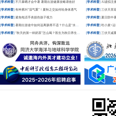
[
学术科普
]
不只暴晒才会中暑 暑期出游健康攻略请收好
[
学术科普
]
AI虚拟主播
[
学术科普
]
有种累叫“湿气重”！夏秋之交如何给身体透气
[
学术科普
]
三伏天里
[
学术科普
]
避免电话手表损伤孩子视力
[
学术科普
]
夏日防中暑
[
学术科普
]
暑期出游途中如何远离肠胃不适？什么是“水土不服”？一文了解
[
学术科普
]
吃小麦+运
[
学术科普
]
“秋天的第一杯奶茶”怎么喝？医生为秋日养生饮食划重点
[
学术科普
]
三伏天减重