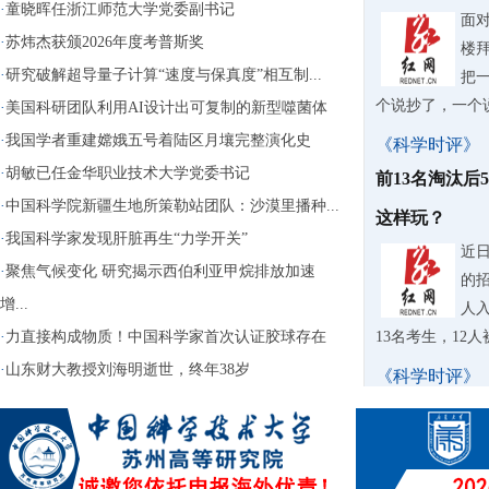
·
童晓晖任浙江师范大学党委副书记
面
·
苏炜杰获颁2026年度考普斯奖
楼
·
研究破解超导量子计算“速度与保真度”相互制...
把
个说抄了，一个
·
美国科研团队利用AI设计出可复制的新型噬菌体
·
我国学者重建嫦娥五号着陆区月壤完整演化史
《科学时评》
·
胡敏已任金华职业技术大学党委书记
前13名淘汰后
·
中国科学院新疆生地所策勒站团队：沙漠里播种...
这样玩？
·
我国科学家发现肝脏再生“力学开关”
近
·
聚焦气候变化 研究揭示西伯利亚甲烷排放加速
的
增...
人入
·
力直接构成物质！中国科学家首次认证胶球存在
13名考生，12
·
山东财大教授刘海明逝世，终年38岁
《科学时评》
苏泊尔AI擦
据
牌