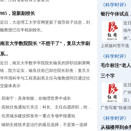
《科学时评》
985，迎新副校长
银行午休试点
近日，大连理工大学官网更新了领导班子信息，刘
近
巍教授已任学校副校长。
纸
休
南京大学数院院长 “不想干了”，复旦大学副
上班族叫苦不迭
系...
《科学时评》
近日，南京大学数学学院院长喻良的辞职信刷屏网
毛巾标注“老
络，院方证实，喻良目前已卸任院长职务；复旦大
三个字
学环境科学与工程系副系主任马臻教授同日通过社
近
交媒体表示
广
·
郑南宁：具身智能，在物理世界中成长
店
·
高校任免通知引关注：科长、主任自愿辞职，转...
广告写着“快速
·
住房城乡建设部发布一重点专项申报通知
《科学时评》
·
辅助生殖技术是治疗的最后选择，不是第一选择
从福楼拜到余