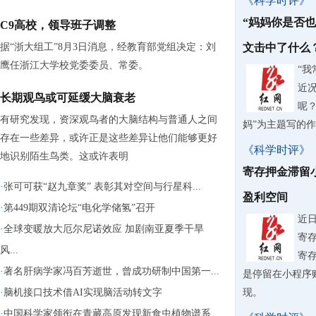
《科学时评》
“妈妈你是否
C9高校，领导班子调整
据“浙大组工”8月3日消息，经教育部党组决定：刘
文击中了什么
鹰任浙江大学校党委委员、常委。
“
近
长期观鸟或可延缓大脑衰老
呢？
有研究发现，资深观鸟者的大脑结构与普通人之间
妈”为主题写的
存在一些差异，或许正是这些差异让他们能够更好
《科学时评》
地识别陌生鸟类。这或许表明
寄存押金滞留
·
张可可获“赵九章奖” 表彰其对空间与行星科...
盈利空间
·
第449期双清论坛“电化学储氢”召开
近
·
全球变暖放大厄尔尼诺效应 加剧南亚夏季干旱
寄
风...
寄
·
著名肝病学家冯百芳逝世，曾成功研制中国第一...
是停留在小程序
·
脑机接口技术借AI实现脑活动转文字
现。
·
中国科学家领衔在青藏高原发现新食虫植物谱系