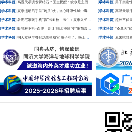
[
学术科普
]
高温天易诱发肾结石？医生提醒：缺水是主因
[
学术科普
]
男子突发
[
学术科普
]
夏季运动后手呈“鸡爪”状，当心呼吸性碱中毒
[
学术科普
]
高温天暴
[
学术科普
]
暑期宅家玩手机“躺”出血栓，医生：夏季久坐风险高
[
学术科普
]
超长三伏天
[
学术科普
]
吸管杯不拆=白洗！别让“喝水神器”变“细菌温床”
[
学术科普
]
“桑拿天”
[
学术科普
]
明天立秋早餐把鸡蛋换成它 嗓子润了、晚上睡踏实了
[
学术科普
]
原来吃对脂肪，血