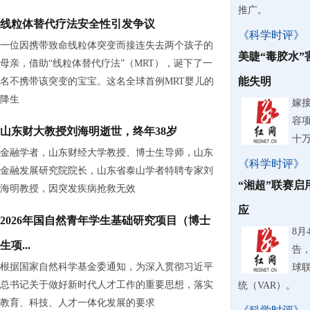
推广。
线粒体替代疗法安全性引发争议
《科学时评》
一位因携带致命线粒体突变而接连失去两个孩子的
美睫“毒胶水
母亲，借助“线粒体替代疗法”（MRT），诞下了一
能失明
名不携带该突变的宝宝。这名全球首例MRT婴儿的
降生
嫁
容
山东财大教授刘海明逝世，终年38岁
十
金融学者，山东财经大学教授、博士生导师，山东
《科学时评》
金融发展研究院院长，山东省泰山学者特聘专家刘
“湘超”联赛启
海明教授，因突发疾病抢救无效
应
2026年国自然青年学生基础研究项目（博士
8
生项...
告，
根据国家自然科学基金委通知，为深入贯彻习近平
球
总书记关于做好新时代人才工作的重要思想，落实
统（VAR）。
教育、科技、人才一体化发展的要求