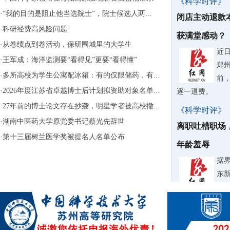
《科学时评》
·
“我的目的是阻止他当选院士”，院士候选人两...
闭店主动退款
·
科研经费高风险问题
获满堂感动？
·
从卷绩点到卷活动，保研围城里的大学生
近
·
王军成：海洋监测要“看得见”更要“看得懂”
郑
·
多所高校为学生公寓配冰箱：有的仅限储药，有...
前
·
2026年度江苏省卓越博士后计划拟资助对象名单...
逐一退费。
·
27年前的博士论文存在抄袭，明星学者被高校撤...
《科学时评》
·
湖南中医药大学原党委书记蔡光先辞世
离职吐槽职场
·
第十三届树兰医学奖被提名人名单公布
年龄羞辱
据
东
纠
《科学时评》
微过重罚要不