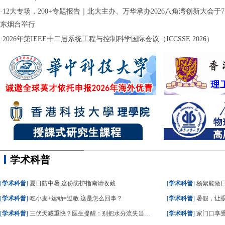
·
12大专场，200+专题报告｜北大主办、万华承办2026八角湾创新大会于7月
东烟台举行
·
2026年第IEEE十二届系统工程与控制科学国际会议（ICCSSE 2026）
学术科普
[
学术科普
]
夏日防中暑 这份防护指南请收藏
[
学术科普
]
杨絮能做
[
学术科普
]
吃小麦+运动=过敏 这是怎么回事？
[
学术科普
]
暑假，让眼
[
学术科普
]
三伏天减重快？医生提醒：别把水分流失当成减脂
[
学术科普
]
家门口享受