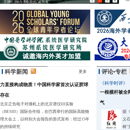
1
2
3
4
王继红: 做自主创新的“追光者”
以匠
科学新闻
评论•专栏
更多
《科学时评》
力直接构成物质！中国科学家首次认证胶球
一根横杆被全
存在
气
北京正负电子对撞机上的北京谱仪III实验
（BESIII）国际合作组，在巴西举行的国际高能物
据
理大会上，以特别大会报告的形式宣布：经过15年
义石
的持续研究
椅