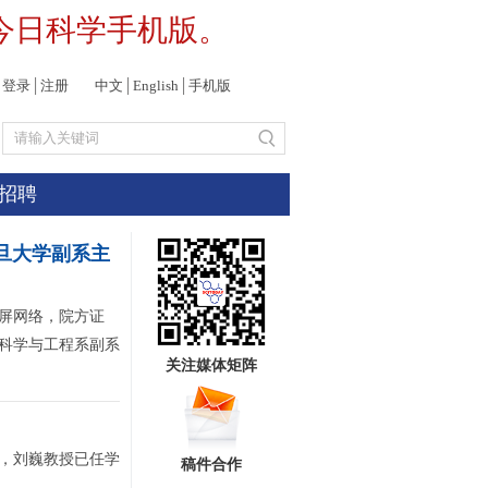
今日科学手机版。
登录
│
注册
中文
│
English
│
手机版
招聘
复旦大学副系主
屏网络，院方证
科学与工程系副系
关注媒体矩阵
，刘巍教授已任学
稿件合作