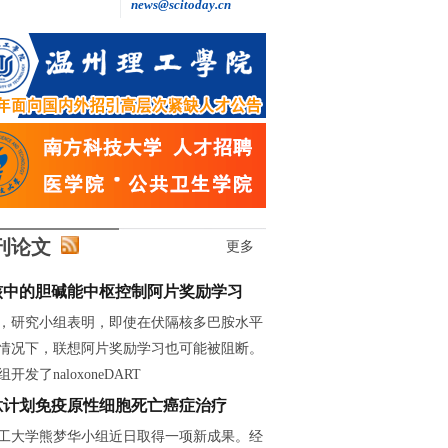
news@scitoday.cn
王继红: 做自主创新的“追光者”
刊论文
更多
核中的胆碱能中枢控制阿片奖励学习
，研究小组表明，即使在伏隔核多巴胺水平
情况下，联想阿片奖励学习也可能被阻断。
开发了naloxoneDART
肽计划免疫原性细胞死亡癌症治疗
工大学熊梦华小组近日取得一项新成果。经