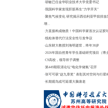
·
胡敏已任金华职业技术大学党委书记
·
我国科学家发现肝脏再生“力学开关”
·
聚焦气候变化 研究揭示西伯利亚甲烷排放
增...
·
力直接构成物质！中国科学家首次认证胶
·
线粒体替代疗法安全性引发争议
·
山东财大教授刘海明逝世，终年38岁
·
2026年国自然青年学生基础研究项目（博士生
·
C9高校，领导班子调整
·
第449期双清论坛“电化学储氢”召开
·
张可可获“赵九章奖” 表彰其对空间与行星科.
·
长期观鸟或可延缓大脑衰老