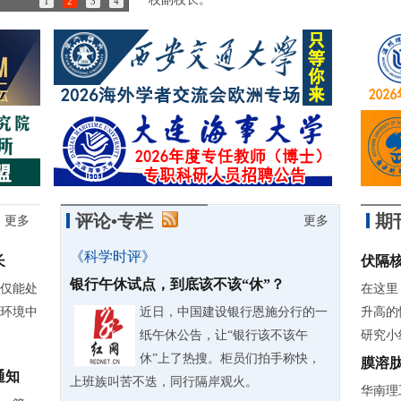
1
2
3
4
85岁诺奖得主：做学问简直是世界上最有趣的事情
评论•专栏
期
更多
更多
《科学时评》
长
伏隔
银行午休试点，到底该不该“休”？
仅能处
在这里
环境中
近日，中国建设银行恩施分行的一
升高的
纸午休公告，让“银行该不该午
研究小组
休”上了热搜。柜员们拍手称快，
膜溶
通知
上班族叫苦不迭，同行隔岸观火。
华南理