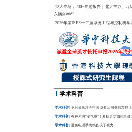
·
12大专场，200+专题报告｜北大主办、万华
东烟台举行
·
2026年第IEEE十二届系统工程与控制科学国际
学术科普
[
学术科普
]
不只暴晒才会中暑 暑期出游健康攻略
[
学术科普
]
有种累叫“湿气重”！夏秋之交如何给身
[
学术科普
]
避免电话手表损伤孩子视力