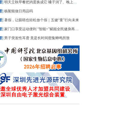
普
]
明天立秋早餐把鸡蛋换成它 嗓子润了、晚上睡踏实了
普
]
杨絮能做日用品吗
普
]
暑假，让眼睛也轻松放个假｜五健“童”行向未来
普
]
家门口享受运动便利 “智能+”赋能全民健身再升级
普
]
男子突发性耳聋 竟是长时间密集蝉鸣所致