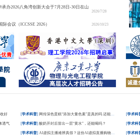
承办2026八角湾创新大会于7月28日-30日在山
2026/7/28
会议（ICCSSE 2026）
2026/10/23
请收好
[
学术科普
]
网传深色蛋糕“添加大量色素”是真的吗 还能不能吃？
[
学术科
体透气
[
学术科普
]
酸奶开封后冒出一层“黄水”，还能喝吗？
[
学术科
[
学术科普
]
AI虚拟主播难辨真假？这份AI虚拟直播购物指南请收好
[
学术科