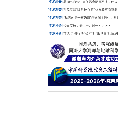
[
学术科普
]
暑期出游途中如何远离肠胃不适？什么是“水土不服”？
[
学术科普
]
甜瓜竟是“隐形护心果” 这样吃更有营养
[
学术科普
]
“秋天的第一杯奶茶”怎么喝？医生为秋日养生饮
[
学术科普
]
今日立秋，养生千万避开六大误区
[
学术科普
]
非遗“九针疗法”如何“针”服世界？山西中医