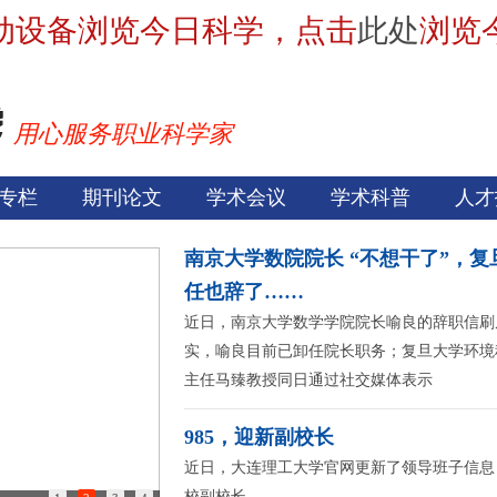
动设备浏览今日科学，点击
此处
浏览
用心服务职业科学家
专栏
期刊论文
学术会议
学术科普
人才
南京大学数院院长 “不想干了”，
任也辞了……
近日，南京大学数学学院院长喻良的辞职信刷
实，喻良目前已卸任院长职务；复旦大学环境
主任马臻教授同日通过社交媒体表示
985，迎新副校长
近日，大连理工大学官网更新了领导班子信息
校副校长。