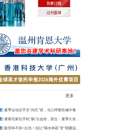
更多
普
]
夏季运动后手呈“鸡爪”状，当心呼吸性碱中毒
普
]
暑期宅家玩手机“躺”出血栓，医生：夏季久坐风险高
普
]
吸管杯不拆=白洗！别让“喝水神器”变“细菌温床”