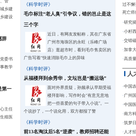
、管
《科学时评》
过不懈
城乡建
死亡癌
毛巾标注“老人臭”引争议，错的岂止是这
乡建设
·
研究
三个字
·
小籽
近日，有网友发帖称，其在广东省
愿辞
·
交错
广州市海珠区的永旺（乐峰广场
·
加拿
店）逛超市时，看到毛巾售卖区的
广告写着“快速消除毛巾上的异味
·
高质
党委书
事教学
《科学时评》
人
从福楼拜到余秀华，文坛岂是“搬运场”
·
中国农
面对外界质疑，孙频承认早期受福
是第一
楼拜影响，写作时会“有意无意地
·
广州
把一些喜爱的句子带入小说”。一
·
中国医
心主任
个说抄了，一个说化用，双方都报了警
·
南方
根生殖医
《科学时评》
·
筑梦日
前13名淘汰后5名“逆袭”，教师招聘还能
·
人才招