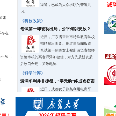
渠道，已成为大众求职的普遍共
识。
加速
《科技政策》
笔试第一却被劝出局，公平何以安放？
球存在
近日，广东省雷州市特殊教育学校
招聘曝出闹剧。据红星新闻报道，
笔试第一的陈女士被所谓负责教师
项...
资格审核的高老师添加微信，对方先质疑资质
后改口合规，又致电称...
《科学时评》
..
漏洞牟利并非捷径，“零元购”终成盗窃案
近日，成都女子张某利用电商平
台“以旧换新”活动漏洞，不花一分
钱“零元购”三千余台家电，不仅自
用还大肆转卖牟利，甚至拉拢亲友、前同事共