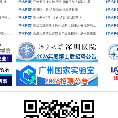
一文了解
[
学术科普
]
三伏天里迎立秋 医生提醒四类人群防中暑
[
学术科
[
学术科普
]
夏日防中暑 这份防护指南请收藏
[
学术科
食划重点
[
学术科普
]
吃小麦+运动=过敏 这是怎么回事？
[
学术科
[
学术科普
]
三伏天减重快？医生提醒：别把水分流失当成减脂
[
学术科
人这样答
[
学术科普
]
高温天易诱发肾结石？医生提醒：缺水是主因
[
学术科