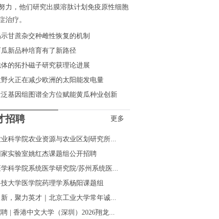
努力，他们研究出膜溶肽计划免疫原性细胞
症治疗。
揭示甘蔗杂交种雌性恢复的机制
西瓜新品种培育有了新路径
磁体的拓扑磁子研究获理论进展
大野火正在减少欧洲的太阳能发电量
量泛基因组图谱全方位赋能黄瓜种业创新
才招聘
更多
业科学院农业资源与农业区划研究所...
国家实验室姚红杰课题组公开招聘
学科学院系统医学研究院/苏州系统医...
科技大学医学院药理学系杨阳课题组
新，聚力英才｜北京工业大学常年诚...
聘 | 香港中文大学（深圳）2026翔龙...