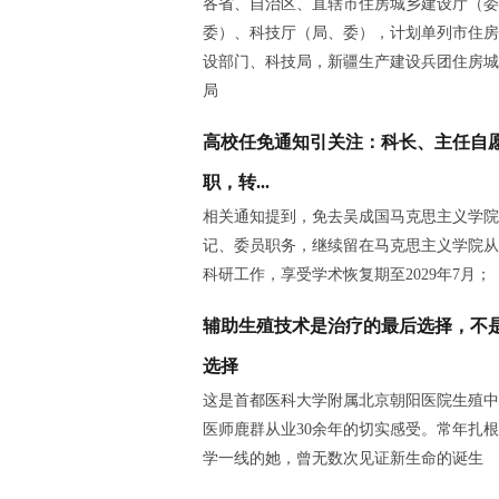
各省、自治区、直辖市住房城乡建设厅（委
委）、科技厅（局、委），计划单列市住房
设部门、科技局，新疆生产建设兵团住房城
局
高校任免通知引关注：科长、主任自
职，转...
相关通知提到，免去吴成国马克思主义学院
记、委员职务，继续留在马克思主义学院从
科研工作，享受学术恢复期至2029年7月；
辅助生殖技术是治疗的最后选择，不
选择
这是首都医科大学附属北京朝阳医院生殖中
医师鹿群从业30余年的切实感受。常年扎
学一线的她，曾无数次见证新生命的诞生