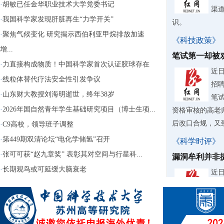
·
胡敏已任金华职业技术大学党委书记
渠
·
我国科学家发现肝脏再生“力学开关”
识。
·
聚焦气候变化 研究揭示西伯利亚甲烷排放加速
《科技政策》
增...
笔试第一却被
·
力直接构成物质！中国科学家首次认证胶球存在
近
·
线粒体替代疗法安全性引发争议
招
·
山东财大教授刘海明逝世，终年38岁
笔
·
2026年国自然青年学生基础研究项目（博士生项...
资格审核的高老
后改口合规，又致
·
C9高校，领导班子调整
·
第449期双清论坛“电化学储氢”召开
《科学时评》
·
张可可获“赵九章奖” 表彰其对空间与行星科...
漏洞牟利并非
·
长期观鸟或可延缓大脑衰老
近
台“
钱“
用还大肆转卖牟