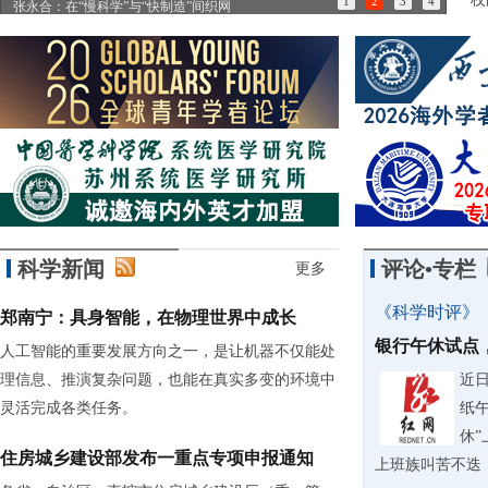
1
2
3
4
张永合：在“慢科学”与“快制造”间织网
85
科学新闻
评论•专栏
更多
《科学时评》
郑南宁：具身智能，在物理世界中成长
银行午休试点
人工智能的重要发展方向之一，是让机器不仅能处
理信息、推演复杂问题，也能在真实多变的环境中
近
灵活完成各类任务。
纸
休
住房城乡建设部发布一重点专项申报通知
上班族叫苦不迭