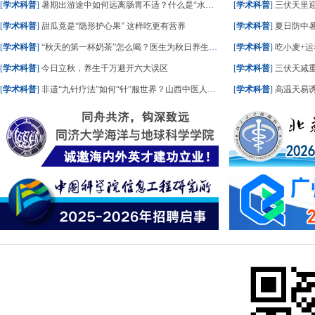
[
学术科普
]
暑期出游途中如何远离肠胃不适？什么是“水土不服”？一文了解
[
学术科普
]
三伏天里
[
学术科普
]
甜瓜竟是“隐形护心果” 这样吃更有营养
[
学术科普
]
夏日防中暑
[
学术科普
]
“秋天的第一杯奶茶”怎么喝？医生为秋日养生饮食划重点
[
学术科普
]
吃小麦+运
[
学术科普
]
今日立秋，养生千万避开六大误区
[
学术科普
]
三伏天减重
[
学术科普
]
非遗“九针疗法”如何“针”服世界？山西中医人这样答
[
学术科普
]
高温天易