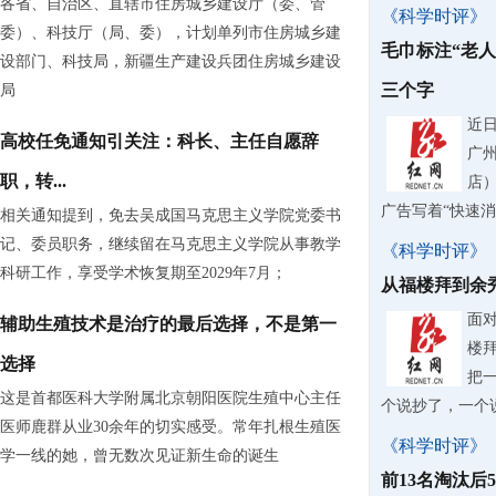
各省、自治区、直辖市住房城乡建设厅（委、管
《科学时评》
委）、科技厅（局、委），计划单列市住房城乡建
毛巾标注“老
设部门、科技局，新疆生产建设兵团住房城乡建设
三个字
局
近
高校任免通知引关注：科长、主任自愿辞
广
职，转...
店
广告写着“快速
相关通知提到，免去吴成国马克思主义学院党委书
记、委员职务，继续留在马克思主义学院从事教学
《科学时评》
科研工作，享受学术恢复期至2029年7月；
从福楼拜到余
面
辅助生殖技术是治疗的最后选择，不是第一
楼
选择
把
这是首都医科大学附属北京朝阳医院生殖中心主任
个说抄了，一个
医师鹿群从业30余年的切实感受。常年扎根生殖医
《科学时评》
学一线的她，曾无数次见证新生命的诞生
前13名淘汰后