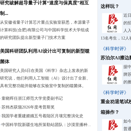
研究破解超导量子计算“速度与保真度”相互
这样玩？
制...
近
从安徽省量子计算芯片重点实验室获悉，本源量子
的
计算科技(合肥)有限公司与中国科学技术大学组成
人入
的研究团队提出新型量子门技术方案
13名考生，12
《科学时评》
美国科研团队利用AI设计出可复制的新型噬
苏泊尔AI擦
菌体
据
美国研究人员6日在美国《科学》杂志上发表的新
牌
研究说，他们利用人工智能（AI）设计出了全新、
的
具有完整功能并能够在实验室中复制的噬菌体。
《科学时评》
·
童晓晖任浙江师范大学党委副书记
重金劝退笔试
·
苏炜杰获颁2026年度考普斯奖
箱操作？
·
我国学者重建嫦娥五号着陆区月壤完整演化史
如
·
中国科学院新疆生地所策勒站团队：沙漠里播种...
普