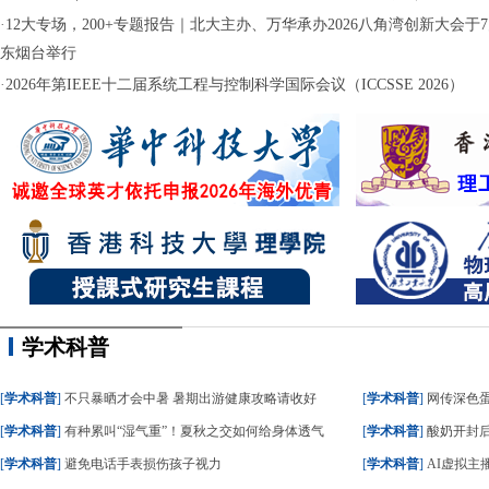
·
12大专场，200+专题报告｜北大主办、万华承办2026八角湾创新大会于7月
东烟台举行
·
2026年第IEEE十二届系统工程与控制科学国际会议（ICCSSE 2026）
学术科普
[
学术科普
]
不只暴晒才会中暑 暑期出游健康攻略请收好
[
学术科普
]
网传深色蛋糕
[
学术科普
]
有种累叫“湿气重”！夏秋之交如何给身体透气
[
学术科普
]
酸奶开封后
[
学术科普
]
避免电话手表损伤孩子视力
[
学术科普
]
AI虚拟主播