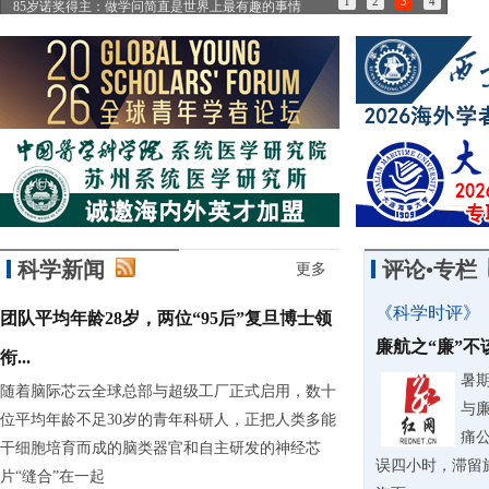
1
2
3
4
85岁诺奖得主：做学问简直是世界上最有趣的事情
王继
科学新闻
评论•专栏
更多
《科学时评》
团队平均年龄28岁，两位“95后”复旦博士领
廉航之“廉”
衔...
暑
随着脑际芯云全球总部与超级工厂正式启用，数十
与
位平均年龄不足30岁的青年科研人，正把人类多能
痛
干细胞培育而成的脑类器官和自主研发的神经芯
误四小时，滞留
片“缝合”在一起