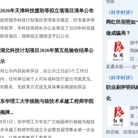
泡面
2026年天津科技援助等拟立项项目清单公布
《科学时评》
按照我市科技计划项目管理有关规定，经专家评审
网红民宿照如
等程序，市科技局局长办公会审议了2026年科技援
做成骗局？
助等项目，现将拟立项情况予以公示。
据
湖北科技计划项目2026年第五批验收结果公
闻
过
示
直通水面——这
对公示内容如有异议，自公示之日起5个工作日
《科学时评》
内，任何单位或个人可向省科技厅提出书面意见。
对匿名、无联系方式或无具体事实根据的异议
职业刷评明码
化
东华理工大学核能与核技术卓越工程师学院
据
揭牌...
道
8月1日，东华理工大学在广兰校园举行核能与核技
常
术卓越工程师学院成立大会暨首届理事会第一次会
的店铺。但现在
议。江西省委教育工委委员