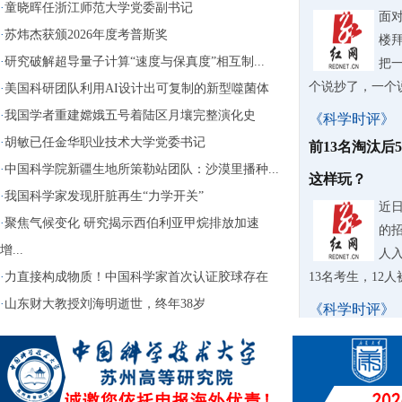
·
童晓晖任浙江师范大学党委副书记
面
·
苏炜杰获颁2026年度考普斯奖
楼
·
研究破解超导量子计算“速度与保真度”相互制...
把
个说抄了，一个
·
美国科研团队利用AI设计出可复制的新型噬菌体
·
我国学者重建嫦娥五号着陆区月壤完整演化史
《科学时评》
·
胡敏已任金华职业技术大学党委书记
前13名淘汰后
·
中国科学院新疆生地所策勒站团队：沙漠里播种...
这样玩？
·
我国科学家发现肝脏再生“力学开关”
近
·
聚焦气候变化 研究揭示西伯利亚甲烷排放加速
的
增...
人入
·
力直接构成物质！中国科学家首次认证胶球存在
13名考生，12
·
山东财大教授刘海明逝世，终年38岁
《科学时评》
苏泊尔AI擦
据
牌