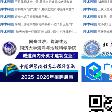
[
学术科普
]
不只暴晒才会中暑 暑期出游健康攻略请收好
[
学术科普
]
AI虚拟主播
[
学术科普
]
有种累叫“湿气重”！夏秋之交如何给身体透气
[
学术科普
]
三伏天里
[
学术科普
]
避免电话手表损伤孩子视力
[
学术科普
]
夏日防中暑
[
学术科普
]
暑期出游途中如何远离肠胃不适？什么是“水土不服”？一文了解
[
学术科普
]
吃小麦+运
[
学术科普
]
“秋天的第一杯奶茶”怎么喝？医生为秋日养生饮食划重点
[
学术科普
]
三伏天减重