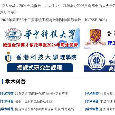
·
12大专场，200+专题报告｜北大主办、万华承办2026八角湾创新大会于7月
东烟台举行
·
2026年第IEEE十二届系统工程与控制科学国际会议（ICCSSE 2026）
学术科普
[
学术科普
]
甜瓜竟是“隐形护心果” 这样吃更有营养
[
学术科普
]
今日立秋
[
学术科普
]
暑假，让眼睛也轻松放个假
[
学术科普
]
非遗“九针疗
[
学术科普
]
网传深色蛋糕“添加大量色素”是真的吗 还能不能吃？
[
学术科普
]
酸奶开封后