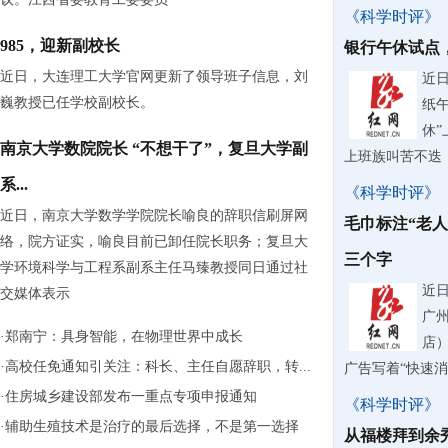
《科学时评》
985，迎新副校长
银行午休试点
近日，大连理工大学官网更新了领导班子信息，刘
近
巍教授已任学校副校长。
纸
休
南京大学数院院长 “不想干了”，复旦大学副
上班族叫苦不迭
系...
《科学时评》
近日，南京大学数学学院院长喻良的辞职信刷屏网
毛巾标注“老
络，院方证实，喻良目前已卸任院长职务；复旦大
三个字
学环境科学与工程系副系主任马臻教授同日通过社
近
交媒体表示
广
·
郑南宁：具身智能，在物理世界中成长
店
·
高校任免通知引关注：科长、主任自愿辞职，转...
广告写着“快速
·
住房城乡建设部发布一重点专项申报通知
《科学时评》
·
辅助生殖技术是治疗的最后选择，不是第一选择
从福楼拜到余