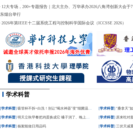
·
12大专场，200+专题报告｜北大主办、万华承办2026八角湾创新大会于7月
东烟台举行
·
2026年第IEEE十二届系统工程与控制科学国际会议（ICCSSE 2026）
学术科普
[
学术科普
]
吸管杯不拆=白洗！别让“喝水神器”变“细菌温床”
[
学术科普
]
“桑拿天”
[
学术科普
]
明天立秋早餐把鸡蛋换成它 嗓子润了、晚上睡踏实了
[
学术科普
]
原来吃对脂肪，血
[
学术科普
]
杨絮能做日用品吗
[
学术科普
]
三伏天减