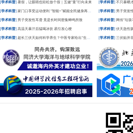
[
学术科普
]
暑假，让眼睛也轻松放个假｜五健“童”行向未来
[
学术科普
]
不只暴晒
[
学术科普
]
家门口享受运动便利 “智能+”赋能全民健身再升级
[
学术科普
]
男子突发性
[
学术科普
]
男子突发性耳聋 竟是长时间密集蝉鸣所致
[
学术科普
]
网传“垃圾
[
学术科普
]
高温天暴汗后猛喝冰饮 易引发心梗
[
学术科普
]
伏天急性
[
学术科普
]
超长三伏天如何科学养生？中医专家给出“生活处方”
[
学术科普
]
三伏贴并