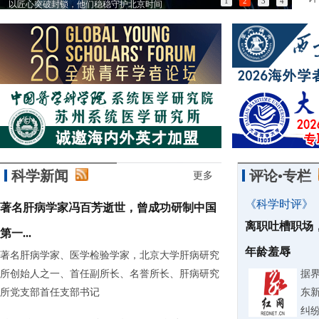
1
2
3
4
以匠心突破封锁，他们稳稳守护北京时间
用中
科学新闻
评论•专栏
更多
《科学时评》
著名肝病学家冯百芳逝世，曾成功研制中国
离职吐槽职场
第一...
年龄羞辱
著名肝病学家、医学检验学家，北京大学肝病研究
所创始人之一、首任副所长、名誉所长、肝病研究
据
所党支部首任支部书记
东
纠