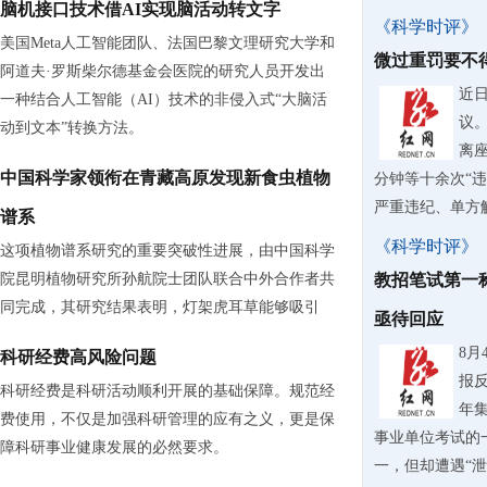
脑机接口技术借AI实现脑活动转文字
《科学时评》
美国Meta人工智能团队、法国巴黎文理研究大学和
微过重罚要不
阿道夫·罗斯柴尔德基金会医院的研究人员开发出
近
一种结合人工智能（AI）技术的非侵入式“大脑活
议
动到文本”转换方法。
离
中国科学家领衔在青藏高原发现新食虫植物
分钟等十余次“
严重违纪、单方解除
谱系
《科学时评》
这项植物谱系研究的重要突破性进展，由中国科学
院昆明植物研究所孙航院士团队联合中外合作者共
教招笔试第一
同完成，其研究结果表明，灯架虎耳草能够吸引
亟待回应
8
科研经费高风险问题
报反
科研经费是科研活动顺利开展的基础保障。规范经
年
费使用，不仅是加强科研管理的应有之义，更是保
事业单位考试的
障科研事业健康发展的必然要求。
一，但却遭遇“泄露