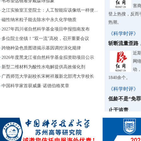
·
韦布望远镜看穿戴森球假象
害
·
之江实验室王坚院士：人工智能应该像纸一样便...
登上热搜，反而
·
磁性纳米粒子能去除水中永久化学物质
热潮。
·
2027年四川省自然科学基金项目申报指南发布
《科学时评》
·
多位院士坐镇！“双一流”高校，召开重要会议
斩断流量歪路
·
跨物种染色质图谱揭示基因调控演化规律
近期
·
2026年度黑龙江省自然科学基金拟资助项目公示
网
·
新型二维材料为酸性水电解提供高效催化剂
动
·
广西师范大学副校长宋树祥履新北部湾大学校长
1840余个。
·
中国科学家首获威廉·诺德伯格奖章
《科学时评》
低龄不是“免
止于追责
据
公
12