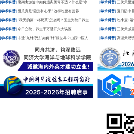
[
学术科普
]
暑期出游途中如何远离肠胃不适？什么是“水土不服”？一文了解
[
学术科普
]
三伏天里
[
学术科普
]
甜瓜竟是“隐形护心果” 这样吃更有营养
[
学术科普
]
夏日防中暑
[
学术科普
]
“秋天的第一杯奶茶”怎么喝？医生为秋日养生饮食划重点
[
学术科普
]
吃小麦+运
[
学术科普
]
今日立秋，养生千万避开六大误区
[
学术科普
]
三伏天减重
[
学术科普
]
非遗“九针疗法”如何“针”服世界？山西中医人这样答
[
学术科普
]
高温天易