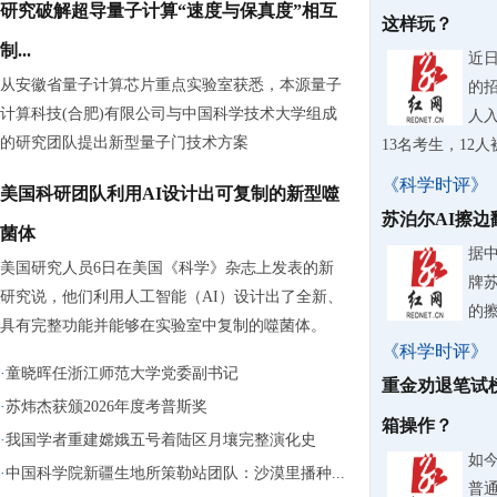
研究破解超导量子计算“速度与保真度”相互
这样玩？
制...
近
从安徽省量子计算芯片重点实验室获悉，本源量子
的
计算科技(合肥)有限公司与中国科学技术大学组成
人入
的研究团队提出新型量子门技术方案
13名考生，12
《科学时评》
美国科研团队利用AI设计出可复制的新型噬
苏泊尔AI擦
菌体
据
美国研究人员6日在美国《科学》杂志上发表的新
牌
研究说，他们利用人工智能（AI）设计出了全新、
的
具有完整功能并能够在实验室中复制的噬菌体。
《科学时评》
·
童晓晖任浙江师范大学党委副书记
重金劝退笔试
·
苏炜杰获颁2026年度考普斯奖
箱操作？
·
我国学者重建嫦娥五号着陆区月壤完整演化史
如
·
中国科学院新疆生地所策勒站团队：沙漠里播种...
普