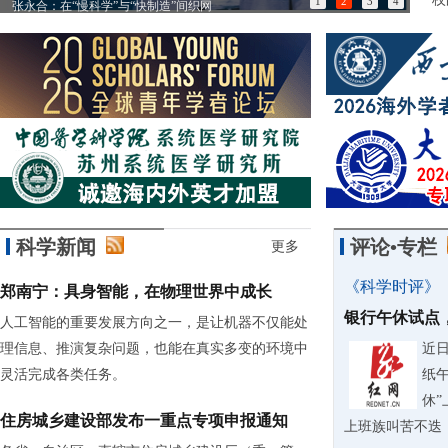
1
2
3
4
张永合：在“慢科学”与“快制造”间织网
85
科学新闻
评论•专栏
更多
《科学时评》
郑南宁：具身智能，在物理世界中成长
银行午休试点
人工智能的重要发展方向之一，是让机器不仅能处
理信息、推演复杂问题，也能在真实多变的环境中
近
灵活完成各类任务。
纸
休
住房城乡建设部发布一重点专项申报通知
上班族叫苦不迭