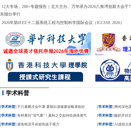
·
12大专场，200+专题报告｜北大主办、万华承办2026八角湾创新大会于7月
东烟台举行
·
2026年第IEEE十二届系统工程与控制科学国际会议（ICCSSE 2026）
学术科普
[
学术科普
]
不只暴晒才会中暑 暑期出游健康攻略请收好
[
学术科普
]
网传深色蛋糕
[
学术科普
]
有种累叫“湿气重”！夏秋之交如何给身体透气
[
学术科普
]
酸奶开封后
[
学术科普
]
避免电话手表损伤孩子视力
[
学术科普
]
AI虚拟主播