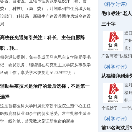
各省、自治区、直辖市住房城乡建设厅（委、管
《科学时评》
委）、科技厅（局、委），计划单列市住房城乡建
毛巾标注“老
设部门、科技局，新疆生产建设兵团住房城乡建设
三个字
局
近
高校任免通知引关注：科长、主任自愿辞
广
职，转...
店
广告写着“快速
相关通知提到，免去吴成国马克思主义学院党委书
记、委员职务，继续留在马克思主义学院从事教学
《科学时评》
科研工作，享受学术恢复期至2029年7月；
从福楼拜到余
面
辅助生殖技术是治疗的最后选择，不是第一
楼
选择
把
这是首都医科大学附属北京朝阳医院生殖中心主任
个说抄了，一个
医师鹿群从业30余年的切实感受。常年扎根生殖医
《科学时评》
学一线的她，曾无数次见证新生命的诞生
前13名淘汰后