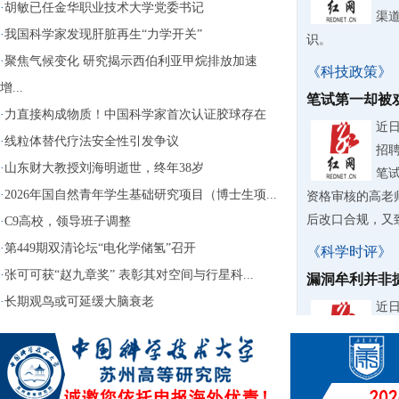
·
胡敏已任金华职业技术大学党委书记
渠
·
我国科学家发现肝脏再生“力学开关”
识。
·
聚焦气候变化 研究揭示西伯利亚甲烷排放加速
《科技政策》
增...
笔试第一却被
·
力直接构成物质！中国科学家首次认证胶球存在
近
·
线粒体替代疗法安全性引发争议
招
·
山东财大教授刘海明逝世，终年38岁
笔
·
2026年国自然青年学生基础研究项目（博士生项...
资格审核的高老
后改口合规，又致
·
C9高校，领导班子调整
·
第449期双清论坛“电化学储氢”召开
《科学时评》
·
张可可获“赵九章奖” 表彰其对空间与行星科...
漏洞牟利并非
·
长期观鸟或可延缓大脑衰老
近
台“
钱“
用还大肆转卖牟