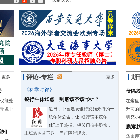
1
2
3
4
85岁诺奖得主：做学问简直是世界上最有趣的事情
评论•专栏
期
更多
更多
《科学时评》
长
伏隔
银行午休试点，到底该不该“休”？
仅能处
在这里
环境中
近日，中国建设银行恩施分行的一
升高的
纸午休公告，让“银行该不该午
研究小组
休”上了热搜。柜员们拍手称快，
膜溶
通知
上班族叫苦不迭，同行隔岸观火。
华南理