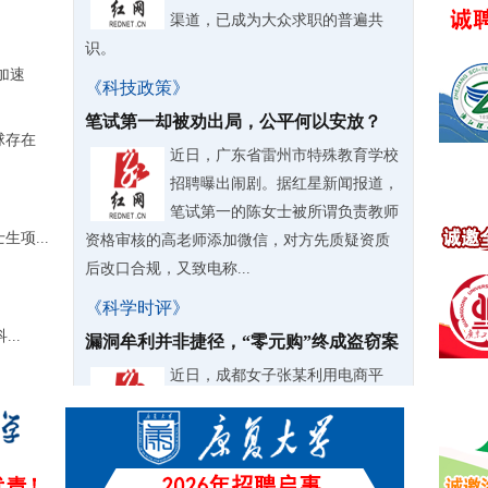
渠道，已成为大众求职的普遍共
识。
加速
《科技政策》
笔试第一却被劝出局，公平何以安放？
球存在
近日，广东省雷州市特殊教育学校
招聘曝出闹剧。据红星新闻报道，
笔试第一的陈女士被所谓负责教师
项...
资格审核的高老师添加微信，对方先质疑资质
后改口合规，又致电称...
《科学时评》
..
漏洞牟利并非捷径，“零元购”终成盗窃案
近日，成都女子张某利用电商平
台“以旧换新”活动漏洞，不花一分
钱“零元购”三千余台家电，不仅自
用还大肆转卖牟利，甚至拉拢亲友、前同事共