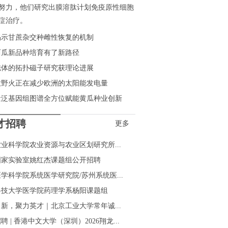
努力，他们研究出膜溶肽计划免疫原性细胞
症治疗。
揭示甘蔗杂交种雌性恢复的机制
西瓜新品种培育有了新路径
磁体的拓扑磁子研究获理论进展
大野火正在减少欧洲的太阳能发电量
量泛基因组图谱全方位赋能黄瓜种业创新
才招聘
更多
业科学院农业资源与农业区划研究所...
国家实验室姚红杰课题组公开招聘
学科学院系统医学研究院/苏州系统医...
科技大学医学院药理学系杨阳课题组
新，聚力英才｜北京工业大学常年诚...
聘 | 香港中文大学（深圳）2026翔龙...