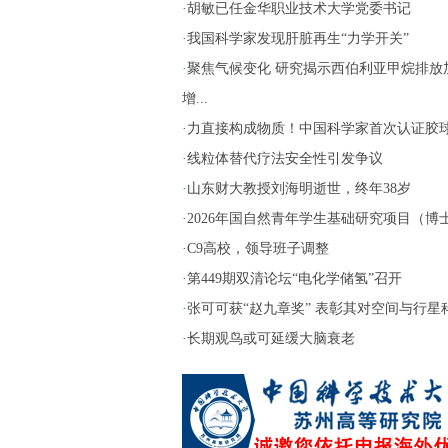
·
胡敏已任金华职业技术大学党委书记
·
我国科学家发现肝脏再生“力学开关”
·
聚焦气候变化 研究揭示西伯利亚甲烷排放
增...
·
力直接构成物质！中国科学家首次认证胶
·
线粒体替代疗法安全性引发争议
·
山东财大教授刘海明逝世，终年38岁
·
2026年国自然青年学生基础研究项目（博士生
·
C9高校，领导班子调整
·
第449期双清论坛“电化学储氢”召开
·
张可可获“赵九章奖” 表彰其对空间与行星科.
·
长期观鸟或可延缓大脑衰老