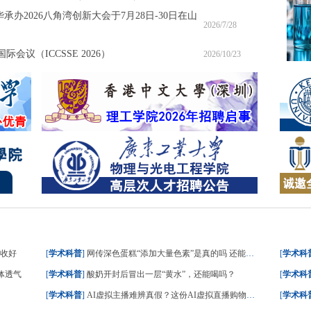
承办2026八角湾创新大会于7月28日-30日在山
2026/7/28
会议（ICCSSE 2026）
2026/10/23
请收好
[
学术科普
]
网传深色蛋糕“添加大量色素”是真的吗 还能不能吃？
[
学术科
体透气
[
学术科普
]
酸奶开封后冒出一层“黄水”，还能喝吗？
[
学术科
[
学术科普
]
AI虚拟主播难辨真假？这份AI虚拟直播购物指南请收好
[
学术科