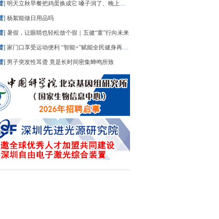
普
]
明天立秋早餐把鸡蛋换成它 嗓子润了、晚上睡踏实了
普
]
杨絮能做日用品吗
普
]
暑假，让眼睛也轻松放个假｜五健“童”行向未来
普
]
家门口享受运动便利 “智能+”赋能全民健身再升级
普
]
男子突发性耳聋 竟是长时间密集蝉鸣所致