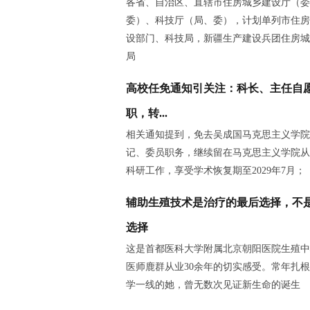
各省、自治区、直辖市住房城乡建设厅（委
委）、科技厅（局、委），计划单列市住房
设部门、科技局，新疆生产建设兵团住房城
局
高校任免通知引关注：科长、主任自
职，转...
相关通知提到，免去吴成国马克思主义学院
记、委员职务，继续留在马克思主义学院从
科研工作，享受学术恢复期至2029年7月；
辅助生殖技术是治疗的最后选择，不
选择
这是首都医科大学附属北京朝阳医院生殖中
医师鹿群从业30余年的切实感受。常年扎
学一线的她，曾无数次见证新生命的诞生