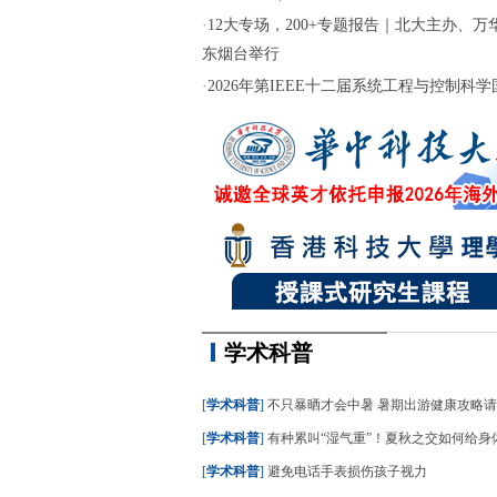
·
12大专场，200+专题报告｜北大主办、万华
东烟台举行
·
2026年第IEEE十二届系统工程与控制科学国际
学术科普
[
学术科普
]
不只暴晒才会中暑 暑期出游健康攻略
[
学术科普
]
有种累叫“湿气重”！夏秋之交如何给身
[
学术科普
]
避免电话手表损伤孩子视力