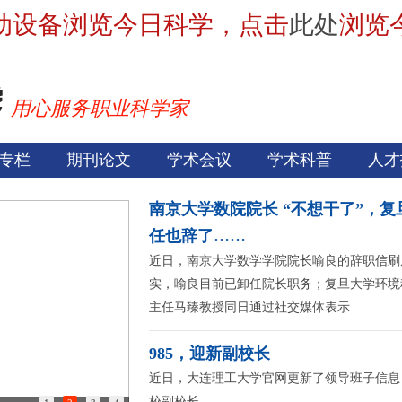
动设备浏览今日科学，点击
此处
浏览
用心服务职业科学家
专栏
期刊论文
学术会议
学术科普
人才
南京大学数院院长 “不想干了”，
任也辞了……
近日，南京大学数学学院院长喻良的辞职信刷
实，喻良目前已卸任院长职务；复旦大学环境
主任马臻教授同日通过社交媒体表示
985，迎新副校长
近日，大连理工大学官网更新了领导班子信息
校副校长。