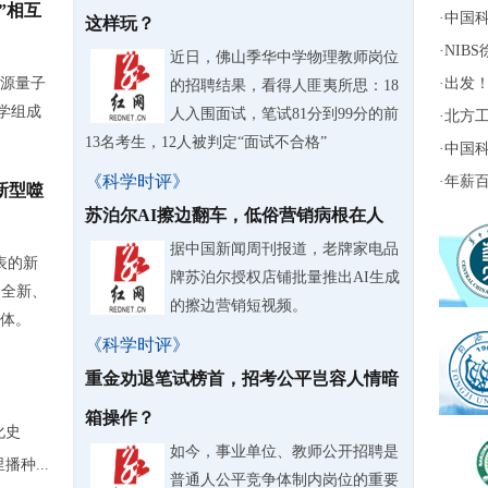
”相互
·
中国科
这样玩？
·
NIB
近日，佛山季华中学物理教师岗位
源量子
·
出发！
的招聘结果，看得人匪夷所思：18
学组成
人入围面试，笔试81分到99分的前
·
北方工
13名考生，12人被判定“面试不合格”
·
中国科
《科学时评》
·
年薪百
新型噬
苏泊尔AI擦边翻车，低俗营销病根在人
据中国新闻周刊报道，老牌家电品
表的新
牌苏泊尔授权店铺批量推出AI生成
了全新、
的擦边营销短视频。
体。
《科学时评》
重金劝退笔试榜首，招考公平岂容人情暗
箱操作？
化史
如今，事业单位、教师公开招聘是
种...
普通人公平竞争体制内岗位的重要