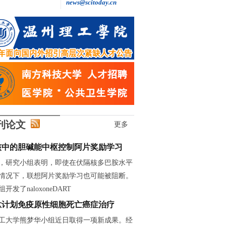
news@scitoday.cn
王继红: 做自主创新的“追光者”
刊论文
更多
核中的胆碱能中枢控制阿片奖励学习
，研究小组表明，即使在伏隔核多巴胺水平
情况下，联想阿片奖励学习也可能被阻断。
开发了naloxoneDART
肽计划免疫原性细胞死亡癌症治疗
工大学熊梦华小组近日取得一项新成果。经