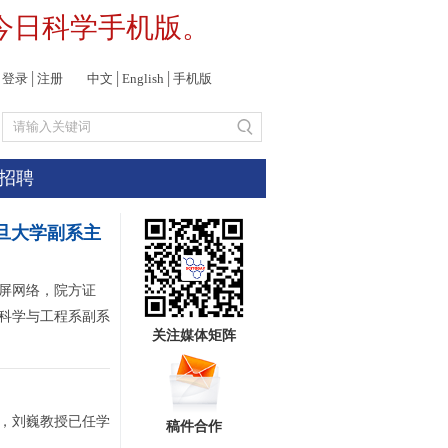
今日科学手机版。
登录
│
注册
中文
│
English
│
手机版
招聘
复旦大学副系主
屏网络，院方证
科学与工程系副系
关注媒体矩阵
，刘巍教授已任学
稿件合作