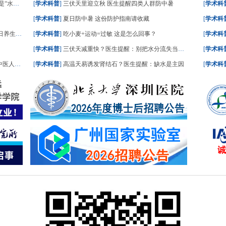
一文了解
[
学术科普
]
三伏天里迎立秋 医生提醒四类人群防中暑
[
学术科
[
学术科普
]
夏日防中暑 这份防护指南请收藏
[
学术科
食划重点
[
学术科普
]
吃小麦+运动=过敏 这是怎么回事？
[
学术科
[
学术科普
]
三伏天减重快？医生提醒：别把水分流失当成减脂
[
学术科
人这样答
[
学术科普
]
高温天易诱发肾结石？医生提醒：缺水是主因
[
学术科