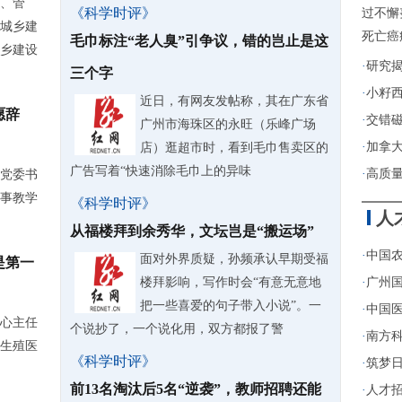
、管
《科学时评》
过不懈
城乡建
死亡癌
毛巾标注“老人臭”引争议，错的岂止是这
乡建设
·
研究
三个字
·
小籽
近日，有网友发帖称，其在广东省
愿辞
·
交错
广州市海珠区的永旺（乐峰广场
·
加拿
店）逛超市时，看到毛巾售卖区的
广告写着“快速消除毛巾上的异味
·
高质
党委书
事教学
《科学时评》
人
从福楼拜到余秀华，文坛岂是“搬运场”
·
中国农
面对外界质疑，孙频承认早期受福
是第一
楼拜影响，写作时会“有意无意地
·
广州
把一些喜爱的句子带入小说”。一
·
中国医
心主任
个说抄了，一个说化用，双方都报了警
·
南方
根生殖医
《科学时评》
·
筑梦日
前13名淘汰后5名“逆袭”，教师招聘还能
·
人才招