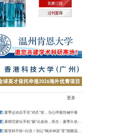
更多
普
]
夏季运动后手呈“鸡爪”状，当心呼吸性碱中毒
普
]
暑期宅家玩手机“躺”出血栓，医生：夏季久坐风险高
普
]
吸管杯不拆=白洗！别让“喝水神器”变“细菌温床”