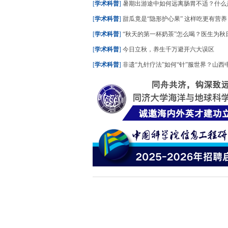
[
学术科普
]
暑期出游途中如何远离肠胃不适？什么是“水土不服”？
[
学术科普
]
甜瓜竟是“隐形护心果” 这样吃更有营养
[
学术科普
]
“秋天的第一杯奶茶”怎么喝？医生为秋日养生饮
[
学术科普
]
今日立秋，养生千万避开六大误区
[
学术科普
]
非遗“九针疗法”如何“针”服世界？山西中医