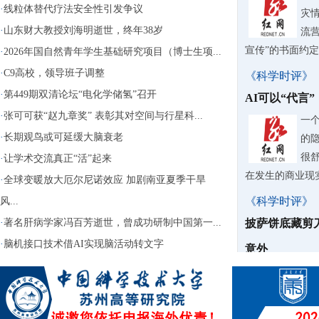
·
线粒体替代疗法安全性引发争议
灾情
·
山东财大教授刘海明逝世，终年38岁
流营
宣传”的书面约
·
2026年国自然青年学生基础研究项目（博士生项...
·
C9高校，领导班子调整
《科学时评》
·
第449期双清论坛“电化学储氢”召开
AI可以“代言
·
张可可获“赵九章奖” 表彰其对空间与行星科...
一
·
长期观鸟或可延缓大脑衰老
的
很
·
让学术交流真正“活”起来
在发生的商业现
·
全球变暖放大厄尔尼诺效应 加剧南亚夏季干旱
《科学时评》
风...
·
著名肝病学家冯百芳逝世，曾成功研制中国第一...
披萨饼底藏剪
·
脑机接口技术借AI实现脑活动转文字
意外
据
40
话