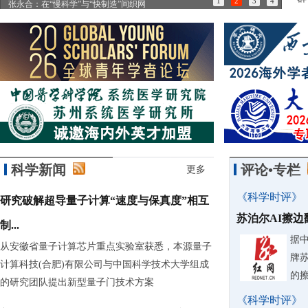
1
2
3
4
张永合：在“慢科学”与“快制造”间织网
85
科学新闻
评论•专栏
更多
《科学时评》
研究破解超导量子计算“速度与保真度”相互
苏泊尔AI擦
制...
据
从安徽省量子计算芯片重点实验室获悉，本源量子
牌
计算科技(合肥)有限公司与中国科学技术大学组成
的
的研究团队提出新型量子门技术方案
《科学时评》