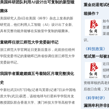
美国科研团队利用AI设计出可复制的新型噬
重金劝退笔试
菌体
箱操作？
美国研究人员6日在美国《科学》杂志上发表的新
如
研究说，他们利用人工智能（AI）设计出了全新、
普
具有完整功能并能够在实验室中复制的噬菌体。
渠
识。
童晓晖任浙江师范大学党委副书记
《科技政策》
浙江师范大学官网近日更新后显示，此前担任梧州
学院党委书记的童晓晖已跨省份调任浙江师范大学
笔试第一却被
党委副书记。
近
招
我国学者重建嫦娥五号着陆区月壤完整演化
笔
史
资格审核的高老
后改口合规，又致
中新社武汉8月7日电(记者马芙蓉)记者7日从中国地
质大学(武汉)获悉，该校地球与行星科学学院肖龙
《科学时评》
教授团队联合香港大学、澳门科技大学等高校学者
漏洞牟利并非