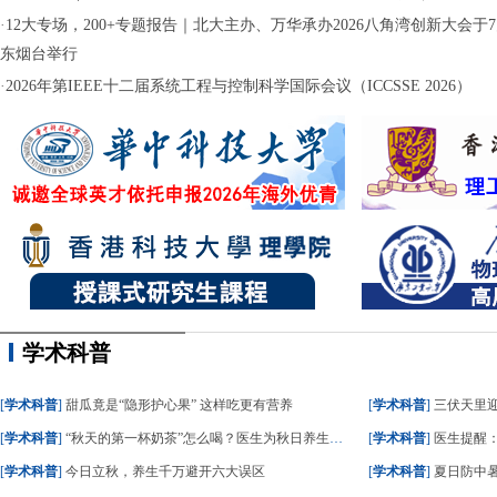
·
12大专场，200+专题报告｜北大主办、万华承办2026八角湾创新大会于7月
东烟台举行
·
2026年第IEEE十二届系统工程与控制科学国际会议（ICCSSE 2026）
学术科普
[
学术科普
]
甜瓜竟是“隐形护心果” 这样吃更有营养
[
学术科普
]
三伏天里
[
学术科普
]
“秋天的第一杯奶茶”怎么喝？医生为秋日养生饮食划重点
[
学术科普
]
医生提醒
[
学术科普
]
今日立秋，养生千万避开六大误区
[
学术科普
]
夏日防中暑