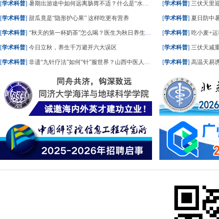
[
学术科普
]
暑期出游途中如何远离肠胃不适？什么是“水土不服”？一文了解
[
学术科普
]
三伏天里
[
学术科普
]
甜瓜竟是“隐形护心果” 这样吃更有营养
[
学术科普
]
夏日防中暑
[
学术科普
]
“秋天的第一杯奶茶”怎么喝？医生为秋日养生饮食划重点
[
学术科普
]
吃小麦+运
[
学术科普
]
今日立秋，养生千万避开六大误区
[
学术科普
]
三伏天减重
[
学术科普
]
非遗“九针疗法”如何“针”服世界？山西中医人这样答
[
学术科普
]
高温天易