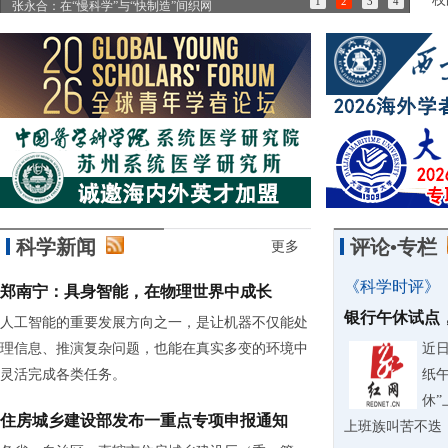
1
2
3
4
张永合：在“慢科学”与“快制造”间织网
85
科学新闻
评论•专栏
更多
《科学时评》
郑南宁：具身智能，在物理世界中成长
银行午休试点
人工智能的重要发展方向之一，是让机器不仅能处
理信息、推演复杂问题，也能在真实多变的环境中
近
灵活完成各类任务。
纸
休
住房城乡建设部发布一重点专项申报通知
上班族叫苦不迭