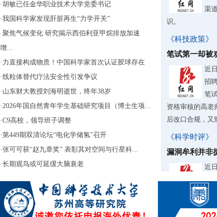
·
胡敏已任金华职业技术大学党委书记
渠
·
我国科学家发现肝脏再生“力学开关”
识。
·
聚焦气候变化 研究揭示西伯利亚甲烷排放加速
《科技政策》
增...
笔试第一却被
·
力直接构成物质！中国科学家首次认证胶球存在
近
·
线粒体替代疗法安全性引发争议
招
·
山东财大教授刘海明逝世，终年38岁
笔
·
2026年国自然青年学生基础研究项目（博士生项...
资格审核的高老
后改口合规，又致
·
C9高校，领导班子调整
·
第449期双清论坛“电化学储氢”召开
《科学时评》
·
张可可获“赵九章奖” 表彰其对空间与行星科...
漏洞牟利并非
·
长期观鸟或可延缓大脑衰老
近
台“
钱“
用还大肆转卖牟