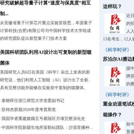
研究破解超导量子计算“速度与保真度”相互
这样玩？
制...
近
从安徽省量子计算芯片重点实验室获悉，本源量子
的
计算科技(合肥)有限公司与中国科学技术大学组成
人入
的研究团队提出新型量子门技术方案
13名考生，12
《科学时评》
美国科研团队利用AI设计出可复制的新型噬
苏泊尔AI擦
菌体
据
美国研究人员6日在美国《科学》杂志上发表的新
牌
研究说，他们利用人工智能（AI）设计出了全新、
的
具有完整功能并能够在实验室中复制的噬菌体。
《科学时评》
·
童晓晖任浙江师范大学党委副书记
重金劝退笔试
·
苏炜杰获颁2026年度考普斯奖
箱操作？
·
我国学者重建嫦娥五号着陆区月壤完整演化史
如
·
中国科学院新疆生地所策勒站团队：沙漠里播种...
普