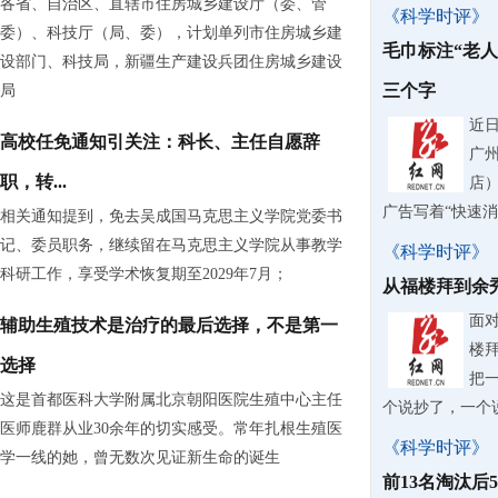
各省、自治区、直辖市住房城乡建设厅（委、管
《科学时评》
委）、科技厅（局、委），计划单列市住房城乡建
毛巾标注“老
设部门、科技局，新疆生产建设兵团住房城乡建设
三个字
局
近
高校任免通知引关注：科长、主任自愿辞
广
职，转...
店
广告写着“快速
相关通知提到，免去吴成国马克思主义学院党委书
记、委员职务，继续留在马克思主义学院从事教学
《科学时评》
科研工作，享受学术恢复期至2029年7月；
从福楼拜到余
面
辅助生殖技术是治疗的最后选择，不是第一
楼
选择
把
这是首都医科大学附属北京朝阳医院生殖中心主任
个说抄了，一个
医师鹿群从业30余年的切实感受。常年扎根生殖医
《科学时评》
学一线的她，曾无数次见证新生命的诞生
前13名淘汰后