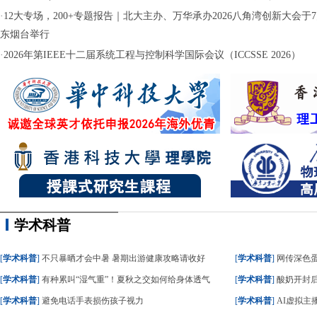
·
12大专场，200+专题报告｜北大主办、万华承办2026八角湾创新大会于7月
东烟台举行
·
2026年第IEEE十二届系统工程与控制科学国际会议（ICCSSE 2026）
学术科普
[
学术科普
]
不只暴晒才会中暑 暑期出游健康攻略请收好
[
学术科普
]
网传深色蛋糕
[
学术科普
]
有种累叫“湿气重”！夏秋之交如何给身体透气
[
学术科普
]
酸奶开封后
[
学术科普
]
避免电话手表损伤孩子视力
[
学术科普
]
AI虚拟主播