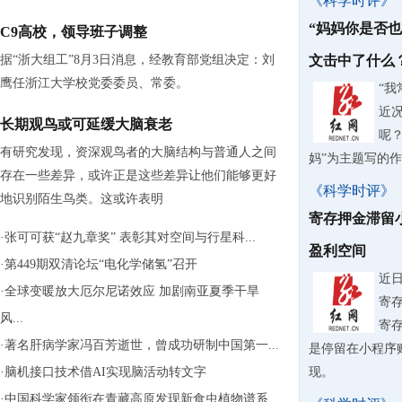
《科学时评》
“妈妈你是否
C9高校，领导班子调整
据“浙大组工”8月3日消息，经教育部党组决定：刘
文击中了什么
鹰任浙江大学校党委委员、常委。
“
近
长期观鸟或可延缓大脑衰老
呢？
有研究发现，资深观鸟者的大脑结构与普通人之间
妈”为主题写的
存在一些差异，或许正是这些差异让他们能够更好
《科学时评》
地识别陌生鸟类。这或许表明
寄存押金滞留
·
张可可获“赵九章奖” 表彰其对空间与行星科...
盈利空间
·
第449期双清论坛“电化学储氢”召开
近
·
全球变暖放大厄尔尼诺效应 加剧南亚夏季干旱
寄
风...
寄
·
著名肝病学家冯百芳逝世，曾成功研制中国第一...
是停留在小程序
·
脑机接口技术借AI实现脑活动转文字
现。
·
中国科学家领衔在青藏高原发现新食虫植物谱系