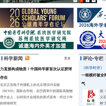
1
2
3
4
王继红: 做自主创新的“追光者”
以匠
科学新闻
评论•专栏
更多
《科学时评》
力直接构成物质！中国科学家首次认证胶球
一根横杆被全
存在
气
北京正负电子对撞机上的北京谱仪III实验
（BESIII）国际合作组，在巴西举行的国际高能物
据
理大会上，以特别大会报告的形式宣布：经过15年
义石
的持续研究
椅