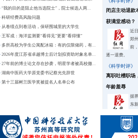
《科学时评》
·
“我的目的是阻止他当选院士”，院士候选人两...
闭店主动退款
·
科研经费高风险问题
获满堂感动？
·
从卷绩点到卷活动，保研围城里的大学生
近
·
王军成：海洋监测要“看得见”更要“看得懂”
郑
·
多所高校为学生公寓配冰箱：有的仅限储药，有...
前
·
2026年度江苏省卓越博士后计划拟资助对象名单...
逐一退费。
·
27年前的博士论文存在抄袭，明星学者被高校撤...
《科学时评》
·
湖南中医药大学原党委书记蔡光先辞世
离职吐槽职场
·
第十三届树兰医学奖被提名人名单公布
年龄羞辱
据
东
纠
《科学时评》
微过重罚要不