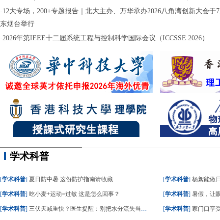
·
12大专场，200+专题报告｜北大主办、万华承办2026八角湾创新大会于7月
东烟台举行
·
2026年第IEEE十二届系统工程与控制科学国际会议（ICCSSE 2026）
学术科普
[
学术科普
]
夏日防中暑 这份防护指南请收藏
[
学术科普
]
杨絮能做
[
学术科普
]
吃小麦+运动=过敏 这是怎么回事？
[
学术科普
]
暑假，让眼
[
学术科普
]
三伏天减重快？医生提醒：别把水分流失当成减脂
[
学术科普
]
家门口享受