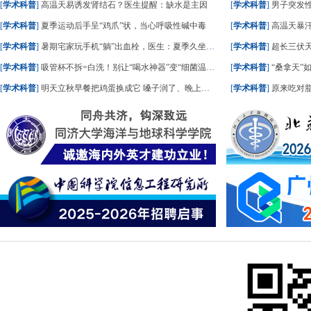
[
学术科普
]
高温天易诱发肾结石？医生提醒：缺水是主因
[
学术科普
]
男子突发
[
学术科普
]
夏季运动后手呈“鸡爪”状，当心呼吸性碱中毒
[
学术科普
]
高温天暴
[
学术科普
]
暑期宅家玩手机“躺”出血栓，医生：夏季久坐风险高
[
学术科普
]
超长三伏天
[
学术科普
]
吸管杯不拆=白洗！别让“喝水神器”变“细菌温床”
[
学术科普
]
“桑拿天”
[
学术科普
]
明天立秋早餐把鸡蛋换成它 嗓子润了、晚上睡踏实了
[
学术科普
]
原来吃对脂肪，血