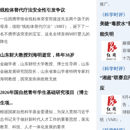
推广。
线粒体替代疗法安全性引发争议
《科学时评》
一位因携带致命线粒体突变而接连失去两个孩子的
美睫“毒胶水
母亲，借助“线粒体替代疗法”（MRT），诞下了一
能失明
名不携带该突变的宝宝。这名全球首例MRT婴儿的
降生
嫁
容
山东财大教授刘海明逝世，终年38岁
十
金融学者，山东财经大学教授、博士生导师，山东
《科学时评》
金融发展研究院院长，山东省泰山学者特聘专家刘
“湘超”联赛启
海明教授，因突发疾病抢救无效
应
2026年国自然青年学生基础研究项目（博士
8
生项...
告，
根据国家自然科学基金委通知，为深入贯彻习近平
球
总书记关于做好新时代人才工作的重要思想，落实
统（VAR）。
教育、科技、人才一体化发展的要求