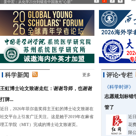
1
2
3
4
姜中宏：从化学21分到锻造中国激光“心脏”
张永
科学新闻
评论•专栏
更多
《科学时评》
王虹博士论文致谢走红：谢谢导师，也谢谢
志愿规划标错
打牌...
管了
近日，2026年菲尔兹奖得主王虹的博士论文致谢在
社交平台上引发广泛关注。这是她于2019年在麻省
近
理工学院（MIT）完成的博士论文致谢页。
花费
限