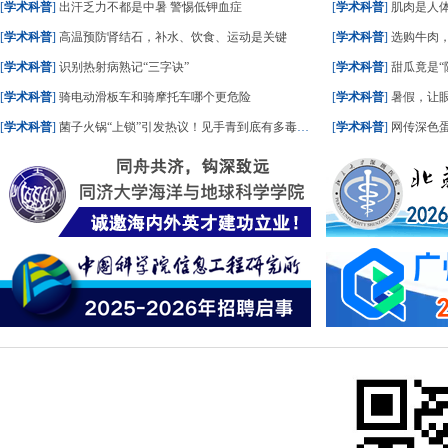
[
学术科普
]
出汗乏力不都是中暑 警惕低钾血症
[
学术科普
]
肌肉是人体“硬
[
学术科普
]
高温预防肾结石，补水、饮食、运动是关键
[
学术科普
]
选购牛肉
[
学术科普
]
识别热射病熟记“三字诀”
[
学术科普
]
甜瓜竟是“
[
学术科普
]
骑电动滑板车和骑摩托车哪个更危险
[
学术科普
]
暑假，让
[
学术科普
]
菌子火锅“上锁”引发热议！见手青到底有多毒？专家详解
[
学术科普
]
网传深色蛋糕