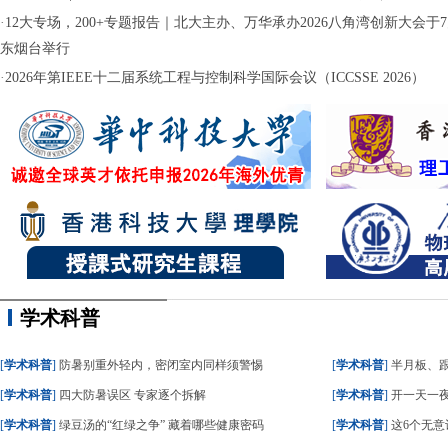
·
12大专场，200+专题报告｜北大主办、万华承办2026八角湾创新大会于7月
东烟台举行
·
2026年第IEEE十二届系统工程与控制科学国际会议（ICCSSE 2026）
学术科普
[
学术科普
]
防暑别重外轻内，密闭室内同样须警惕
[
学术科普
]
半月板、
[
学术科普
]
四大防暑误区 专家逐个拆解
[
学术科普
]
开一天一夜
[
学术科普
]
绿豆汤的“红绿之争” 藏着哪些健康密码
[
学术科普
]
这6个无意识