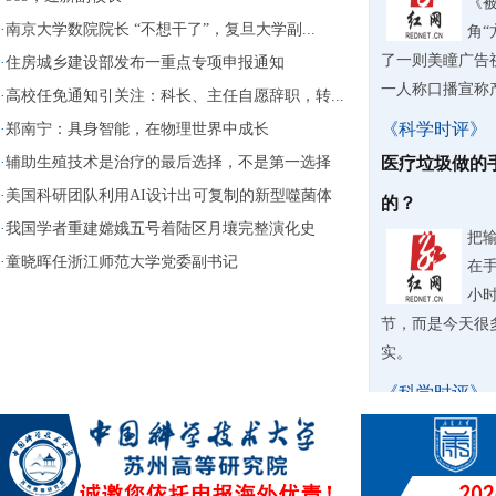
《
·
南京大学数院院长 “不想干了”，复旦大学副...
角“
了一则美瞳广告
·
住房城乡建设部发布一重点专项申报通知
一人称口播宣称产品
·
高校任免通知引关注：科长、主任自愿辞职，转...
《科学时评》
·
郑南宁：具身智能，在物理世界中成长
·
辅助生殖技术是治疗的最后选择，不是第一选择
医疗垃圾做的
·
美国科研团队利用AI设计出可复制的新型噬菌体
的？
·
我国学者重建嫦娥五号着陆区月壤完整演化史
把
·
童晓晖任浙江师范大学党委副书记
在
小
节，而是今天很
实。
《科学时评》
台风天9岁男
被无视？