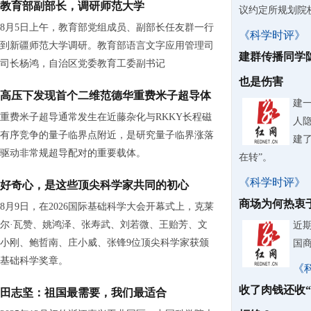
教育部副部长，调研师范大学
议约定所规划院
8月5日上午，教育部党组成员、副部长任友群一行
《科学时评》
到新疆师范大学调研。教育部语言文字应用管理司
建群传播同学
司长杨鸿，自治区党委教育工委副书记
也是伤害
高压下发现首个二维范德华重费米子超导体
建
重费米子超导通常发生在近藤杂化与RKKY长程磁
人
有序竞争的量子临界点附近，是研究量子临界涨落
建了
驱动非常规超导配对的重要载体。
在转”。
《科学时评》
好奇心，是这些顶尖科学家共同的初心
商场为何热衷
8月9日，在2026国际基础科学大会开幕式上，克莱
尔·瓦赞、姚鸿泽、张寿武、刘若微、王贻芳、文
近
小刚、鲍哲南、庄小威、张锋9位顶尖科学家获颁
国
基础科学奖章。
《
收了肉钱还收
田志坚：祖国最需要，我们最适合