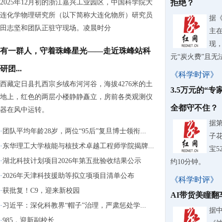
2025年12月初的浙江嘉兴工业园区，中国科学院大
拒绝？
连化学物理研究所（以下简称大连化物所）研究员
据
田志坚和团队正驻守现场。凌晨时分
主
现，
有一群人，守着珠峰星光——走近珠峰站科
元“炭火费”且无
研团...
《科学时评》
西藏定日县扎西宗乡绒布河河谷，海拔4276米的土
3.5万元的“
地上，红色的两层小楼静静矗立，房前各类观测仪
全都守不住？
器在风中运转。
据
·
团队平均年龄28岁，两位“95后”复旦博士领衔...
子花
·
东华理工大学核能与核技术卓越工程师学院揭牌...
宝
·
湖北科技计划项目2026年第五批验收结果公示
约10分钟。
·
2026年天津科技援助等拟立项项目清单公布
《科学时评》
·
获批复！C9，迎来新校园
AI带货美瞳
·
习近平：深化科教界“帽子”治理，严肃惩处学...
据
·
985，迎新副校长