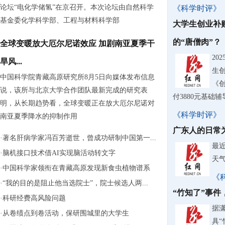
论坛“电化学储氢”在京召开。本次论坛由自然科学
《科学时评》
基金委化学科学部、工程与材料科学部
大学生创业补
的“唐僧肉”？
全球变暖放大厄尔尼诺效应 加剧南亚夏季干
20
旱风...
生
中国科学院青藏高原研究所8月5日向媒体发布信息
《
说，该所与北京大学合作团队最新完成的研究表
付3880元基础
明，从长期趋势看，全球变暖正在放大厄尔尼诺对
《科学时评》
南亚夏季降水的抑制作用
广东人的日常
·
著名肝病学家冯百芳逝世，曾成功研制中国第一...
最
·
脑机接口技术借AI实现脑活动转文字
天气
·
中国科学家领衔在青藏高原发现新食虫植物谱系
《
·
“我的目的是阻止他当选院士”，院士候选人两...
“竹知了”事
·
科研经费高风险问题
据
·
从卷绩点到卷活动，保研围城里的大学生
具“