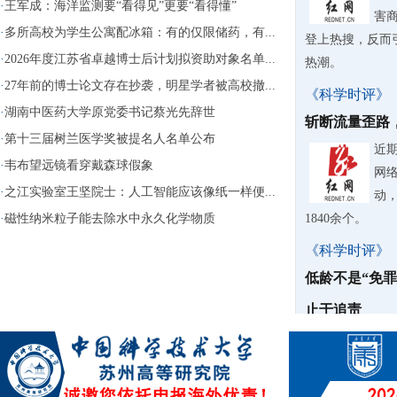
·
王军成：海洋监测要“看得见”更要“看得懂”
害
·
多所高校为学生公寓配冰箱：有的仅限储药，有...
登上热搜，反而
·
2026年度江苏省卓越博士后计划拟资助对象名单...
热潮。
·
27年前的博士论文存在抄袭，明星学者被高校撤...
《科学时评》
·
湖南中医药大学原党委书记蔡光先辞世
斩断流量歪路
·
第十三届树兰医学奖被提名人名单公布
近期
·
韦布望远镜看穿戴森球假象
网
·
之江实验室王坚院士：人工智能应该像纸一样便...
动
·
磁性纳米粒子能去除水中永久化学物质
1840余个。
《科学时评》
低龄不是“免
止于追责
据
公
12