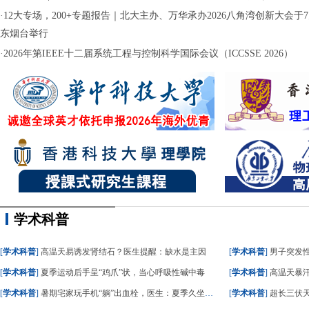
·
12大专场，200+专题报告｜北大主办、万华承办2026八角湾创新大会于7月
东烟台举行
·
2026年第IEEE十二届系统工程与控制科学国际会议（ICCSSE 2026）
学术科普
[
学术科普
]
高温天易诱发肾结石？医生提醒：缺水是主因
[
学术科普
]
男子突发
[
学术科普
]
夏季运动后手呈“鸡爪”状，当心呼吸性碱中毒
[
学术科普
]
高温天暴
[
学术科普
]
暑期宅家玩手机“躺”出血栓，医生：夏季久坐风险高
[
学术科普
]
超长三伏天