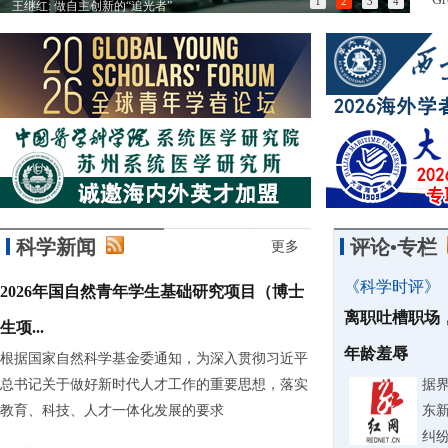
1
2
3
4
王继红: 做自主创新的“追光者”
以匠
科学新闻
评论•专栏
更多
《科学时评》
2026年国自然青年学生基础研究项目（博士
离职吐槽职场
生项...
年龄羞辱
根据国家自然科学基金委通知，为深入贯彻习近平
总书记关于做好新时代人才工作的重要思想，落实
据
教育、科技、人才一体化发展的要求
东
纠