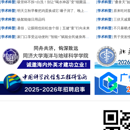
[
学术科普
]
吸管杯不拆=白洗！别让“喝水神器”变“细菌温床”
[
学术科普
]
“桑拿天”
[
学术科普
]
明天立秋早餐把鸡蛋换成它 嗓子润了、晚上睡踏实了
[
学术科普
]
原来吃对脂肪，血
[
学术科普
]
杨絮能做日用品吗
[
学术科普
]
三伏天减
[
学术科普
]
暑假，让眼睛也轻松放个假｜五健“童”行向未来
[
学术科普
]
不只暴晒
[
学术科普
]
家门口享受运动便利 “智能+”赋能全民健身再升级
[
学术科普
]
男子突发性