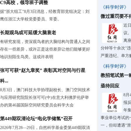
C9高校，领导班子调整
《科学时评》
据“浙大组工”8月3日消息，经教育部党组决定：刘
微过重罚要不
鹰任浙江大学校党委委员、常委。
近
长期观鸟或可延缓大脑衰老
议
离
有研究发现，资深观鸟者的大脑结构与普通人之间
分钟等十余次“
存在一些差异，或许正是这些差异让他们能够更好
严重违纪、单方解除
地识别陌生鸟类。这或许表明
《科学时评》
张可可获“赵九章奖” 表彰其对空间与行星
教招笔试第一
科...
亟待回应
8月3日，澳门科技大学协理副校长、澳门空间技术
8
与应用研究院院长张可可(中)在意大利佛罗伦萨举
报反
办的第46届国际空间研究委员会科学大会
年
事业单位考试的
第449期双清论坛“电化学储氢”召开
一，但却遭遇“泄露
2026年7月28—29日，自然科学基金委第449期双清